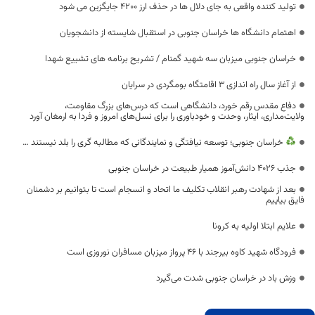
تولید کننده واقعی به جای دلال ها در حذف ارز 4200 جایگزین می شود
اهتمام دانشگاه ها خراسان جنوبی در استقبال شایسته از دانشجویان
خراسان جنوبی میزبان سه شهید گمنام / تشریح برنامه های تشییع شهدا
از آغاز سال راه اندازی 3 اقامتگاه بومگردی در سرایان
دفاع مقدس رقم خورد، دانشگاهی است که درس‌های بزرگ مقاومت،
ولایت‌مداری، ایثار، وحدت و خودباوری را برای نسل‌های امروز و فردا به ارمغان آورد
خراسان جنوبی؛ توسعه نیافتگی و نمایندگانی که مطالبه گری را بلد نیستند …
جذب 4026 دانش‌آموز همیار طبیعت در خراسان جنوبی
بعد از شهادت رهبر انقلاب تکلیف ما اتحاد و انسجام است تا بتوانیم بر دشمنان
فایق بیاییم
علایم ابتلا اولیه به کرونا
فرودگاه شهید کاوه بیرجند با ۴۶ پرواز میزبان مسافران نوروزی است
وزش باد در خراسان جنوبی شدت می‌گیرد