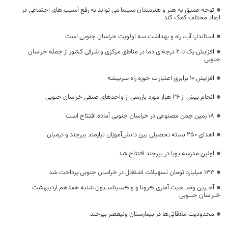
توجه عمیق به هنر و هنرمندان سینما می تواند به رفع آسیب های اجتماعی در
ابعاد مختلف کمک کند
استاندار: آب، راه و بهداشت سه اولویت خراسان جنوبی است
افزایش یک تا ۲ درجه‌ای دما در مناطق مرکزی و شرقی کشور از جمله خراسان
جنوبی
افزایش ۱۰ برابری اعتبارات حوزه راه سربیشه
انجام بیش از 24 هزار مورد بازرسی از واحدهای صنفی خراسان جنوبی
۱۸ زمین چمن مصنوعی در خراسان جنوبی آماده افتتاح است
اهدای ۲۵۰ بسته تحصیلی بین دانش‌آموزان نیازمند بیرجند و درمیان
اولین مدرسه پویا در بیرجند افتتاح شد
۱۳۳ میلیارد تومان تسهیلات اشتغال در خراسان جنوبی پرداخت شد
آخـرین وضــعیت آماری ڪرونا و واڪسیناسـیون شنبه هفدهم اردیبهشت
خـراسان جنـوبی
محدودیت ملاقاتی‌ها در بیمارستان ولیعصر بیرجند