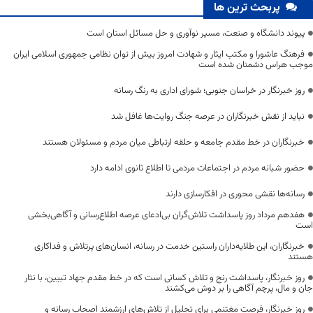
پربحث ترین ها
پیوند دانشگاه و صنعت، مسیر نوآوری و حل مسائل استان است
فرهنگ عاشورا و مکتب ایثار و شهادت امروز بیش از توان نظامی جمهوری اسلامی ایران
موجب هراس دشمنان شده است
روز خبرنگار در خراسان جنوبی؛ شورای اداری به رنگ رسانه
نباید از نقش خبرنگاران در عرصه جنگ روایت‌ها غافل شد
خبرنگاران در خط مقدم جامعه و حلقه ارتباطی میان مردم و مسئولان هستند
حضور شبانه مردم در اجتماعات مردمی تا اطلاع ثانوی ادامه دارد
رسانه‌ها نقشی محوری در افکارسازی دارند
هفدهم مرداد روز پاسداشت تلاش‌گران بی‌ادعای عرصه اطلاع‌رسانی و آگاهی‌بخشی
است
خبرنگاران، این طلایه‌داران راستین خدمت در رسانه، انسان‌های پرتلاش و فداکاری
هستند
روز خبرنگار، پاسداشت رنج و تلاش کسانی است که در خط مقدم جهاد تبیین، با نثار
جان و مال، پرچم آگاهی را بر دوش می‌کشند
روز خبرنگار، فرصت مغتنمی برای تجلیل از تلاش‌های ارزشمند اصحاب رسانه و