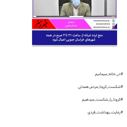
#در_خانه_میمانیم
#شکست_کرونا_مردم_همدلی
#کرونا_را_شکست_میدهیم
#رعایت_بهداشت_فردی