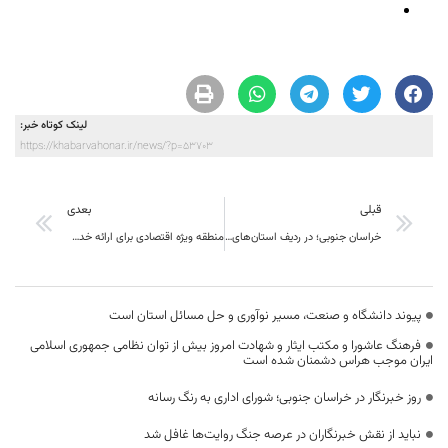
لینک کوتاه خبر:
https://khabarvahonar.ir/news/?p=53703
قبلی
بعدی
خراسان جنوبی؛ در ردیف استان‌های دارای بیشترین میزان رشد اهدای خون
منطقه ویژه اقتصادی برای ارائه خدمات و تخلیه بارهای کامیون ها ایرانی و افغانستانی آمادگی کامل دارد
پیوند دانشگاه و صنعت، مسیر نوآوری و حل مسائل استان است
فرهنگ عاشورا و مکتب ایثار و شهادت امروز بیش از توان نظامی جمهوری اسلامی
ایران موجب هراس دشمنان شده است
روز خبرنگار در خراسان جنوبی؛ شورای اداری به رنگ رسانه
نباید از نقش خبرنگاران در عرصه جنگ روایت‌ها غافل شد