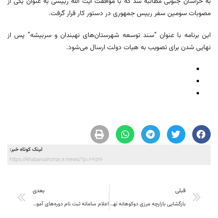
به خراسان جنوبی مطالبه شد که با موافقت آیت الله رییسی به عنوان یکی از
مصوبات سومین سفر رییس جمهوری در دستور کار قرار گرفت.
این برنامه با عنوان “سند توسعه شهرستان‌های نهبندان و سربیشه” پس از
نهایی شدن برای تصویب به هیات دولت ارسال می‌شود.
لینک کوتاه خبر:
https://khabarvahonar.ir/news/?p=64596
قبلی
بعدی
بازگشایی بازارچه مرزی دوکوهانه نهبندان به اشتغال مرزنشینان کمک می‌کند
اعلام سامانه ثبت نام دوره‌های آموزشی هنری ویژه مناطق محروم و مرزی کشور