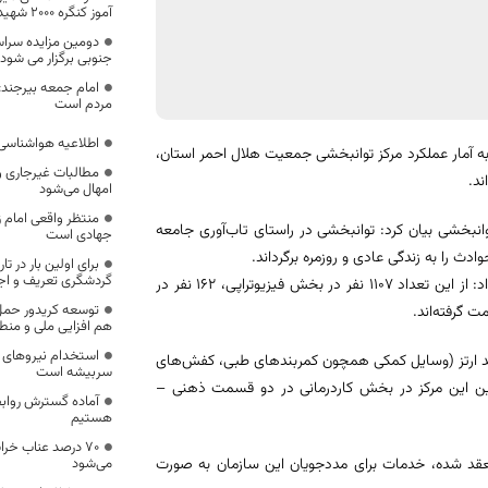
آموز کنگره 2000 شهید استان را دارد
دومین مزایده سرا
جنوبی برگزار می شود
امام جمعه بیرجند
مردم است
اطلاعیه هواشناسی 
 آمار عملکرد مرکز توانبخشی جمعیت هلال احمر استان،
مطالبات غیرجاری 
امهال می‌شود
منتظر واقعی امام
ت توجه به مباحث توانبخشی بیان کرد: توانبخشی در راستای تاب‌آوری جامعه
جهادی است
دث را به زندگی عادی و روزمره برگرداند.
برای اولین بار در 
گردشگری تعریف و اج
معاون بهداشت، درمان و توانبخشی جمعیت هلال احمر خراسان جنوبی ادامه داد: از این تعداد 1107 نفر در بخش فیزیوتراپی، ۱۶۲ نفر در
توسعه کریدور حمل 
هم افزایی ملی و منطق
استخدام نیروهای 
لید ارتز (وسایل کمکی همچون کمربندهای طبی، کفش‌های
سربیشه است
چنین این مرکز در بخش کاردرمانی در دو قسمت ذهنی –
آماده گسترش روابط
هستیم
۷۰ درصد عناب خر
می‌شود
نعقد شده، خدمات برای مددجویان این سازمان به صورت