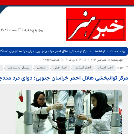
امروز: پنج‌شنبه 6 آگوست 2026
برگ نخست
نوشته‌ها
مرکز توانبخشی هلال احمر خراسان جنوبی؛ دوای درد مددجویان دستگا
چهارشنبه 18 دسامبر 2019
7:14 ق.ظ
کدخبر:32966
حوزه:
اخبار استان
,
اخبار اسلایدر
,
اخبار اصلی
,
اسلایدر
,
پزشکی و سلامت
,
ج
مرکز توانبخشی هلال احمر خراسان جنوبی؛ دوای درد مددج