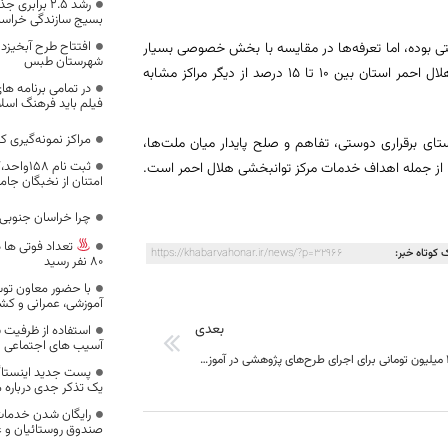
رشد ۲.۵ برا
بسیج سازندگی خراسا
افتتاح طرح آبخیز
تی بوده، اما تعرفه‌ها در مقایسه با بخش خصوصی بسیار
شهرستان طبس
پایین‌تر است، گفت: علاوه بر این، تعرفه خدمات ارائه شده در مرکز توانبخشی هلال احمر استان بین ۱۰ تا ۱۵ درصد از دیگر مراکز مشابه
در تمامی برنامه ها
فیلم باید فرهنگ اسلا
مراکز نمونه‌گیری ک
ای برقراری دوستی، تفاهم و صلح پایدار میان ملت‌ها،
ثبت نام 
ا از جمله اهداف خدمات مرکز توانبخشی هلال احمر است.
امتنان از نخبگان جا
چرا خراسان جنوبی
تعداد فوتی ها د
 کوتاه خبر:
https://khabarvahonar.ir/news/?p=32966
80 نفر رسید
آموزشی، عمرانی و کشا
بعدی
استفاده از ظرفیت س
آسیب های اجتماعی
هزینه کرد 140 میلیون تومانی برای اجرای طرح‌های پژوهشی در آموزش و پرورش خراسان جنوبی
پست جدید اینستاگر
یک تذکر جدی درباره م
رایگان شدن خدمات
صندوق روستائیان و ع