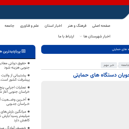
صفحه اصلی
فرهنگ و هنر
اخبار استان
علم و فناوری
جامعه
اخبار شهرستان ها
ارتباط با ما
ه های حمایتی
پربازدیدترین ه
حقوق دولتی معادن
امعه
,
خبر مهم
جنوبی هزینه شود
ویان دستگاه های حمایتی
پشتیبانی از ولایت 
پیشرفت کشور است.
خراسان جنوبی آغاز ش
آخـرین وضــعیت آ
خـراسان جنـوبی
کاهش دارد
خوسف آمادگی میزب