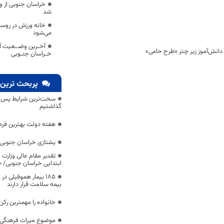
خراسان جنوبی از 
شد
خانه ورزش در روست
می‌شود
آخـرین وضــعیت آ
خـراسان جنـوبی
پربحث ترین 
سخت‌ترین شرایط پس از 
گذاشتیم
هفته دولت بهترین فرص
یشتازی خراسان جنوبی د
تقدیر مقام عالی وزارت
ابتدایی خراسان جنوبی/ ۴۶۰۰ دانش‌آموز زیر چتر «طرح حامی»
۱۸۵ بیمار هموفیلی
بیمه سلامت قرار دارند
خانواده را مهمترین رک
موضوع میراث فرهنگی،