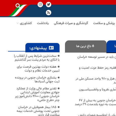
پزشکی و سلامت
گردشگری و میراث فرهنگی
یادداشت
کشاورزی
ا
داغ ترین ها
پیشنهادی:
سخت‌ترین شرایط پس از انقلاب را
 باید در مسیر توسعه خراسان
با اتکای به مردم پشت سر گذاشتیم
هفته دولت بهترین فرصت برای
فقیه، رمز حفظ عزت، امنیت و
تبیین خدمات نظام و دولت
یشتازی خراسان جنوبی در پرونده
عملیات اجرایی پنج هزار و ۹۸۰ واحد مسکن ملی در
ثبت جهانی آسبادها
د
تقدیر مقام عالی وزارت از عملکرد
ماری ڪرونا و واڪسیناسـیون
جهادی معاونت آموزش ابتدایی
خراسان جنوبی/ ۴۶۰۰ دانش‌آموز زیر
چتر «طرح حامی»
میانگین بارش‌های خراسان جنوبی به بیش از ۶۷
میلیمتر رسید/بارش نسبت به دوره بلندمدت ۲۹ درصد
۱۸۵ بیمار هموفیلی در خراسان
جنوبی تحت پوشش خدمات بیمه
سلامت قرار دارند
انی از اجلاسیه شهدای دانش