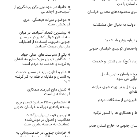
خانواده را مهمترین رکن پیشگیری از
آسیب‌های اجتماعی
سری محدوده‌های معدنی خراسان
موضوع میراث فرهنگی، امری
فرابخشی است
: دولت به دنبال حل مشکلات
بیشترین تعداد آسبادها در میان
سه استان شرقی کشور در خراسان
درباره وزش باد شدید
جنوبی ،ضرورت استفاده از اعتبارات
ملی برای مرمت آسبادها
واحدهای تولیدی خراسان جنوبی
یکی از سیاست‌های اصلی جهاد
دانشگاهی تبدیل مزیت‌های منطقه‌ای
 زمان(عج) اهل تلاش و خدمت
به ثروت و خدمت به مردم است
علم و فناوری باید در مسیر خدمت
تاریخ خراسان جنوبی فصل
به انسان و مقابله با ظلم به کار گرفته
رایی می شود
شود
و نقل و ترانزیت شرق، نیازمند
کنترل ملخ نیازمند همکاری
ه‌ای
فرامنطقه‌ای است
غیربومی از مشکلات مردم
اختصاص 2500 میلیارد تومان برای
توسعه راه‌های دوبانده خراسان جنوبی
 و همکاری ها با کشور ترکیه
اربعین فرصتی برای بازگشت
عقلانیت و اصول فراموش‌شده
انسانیت به جامعه بشری است
اسان جنوبی به خارج استان صادر
خراسان جنوبی در خدمت‌رسانی به