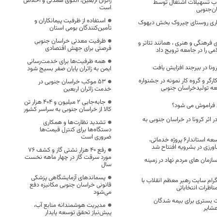
زائران اربعین، الگوی همدلی و اخلاص
بری جذب تسهیلات اشتغال توسط
است
ن‌جنوبی
استفاده از ظرفیت پیمانکاران و
داری روستای چیروک بخش دیهوک
تأمین‌کنندگان بومی استان
ظرفیت معدنی خراسان جنوبی
ی فرهنگی و هنری ، همانند تئاتر و
فرصتی برای جهش اقتصادی
می را در جامعه ترویج داد
همه ظرفیت‌ها برای خدمت‌رسانی
رونا در بیرجند افزایش یافت
ایمن به زائران پایان صفر بسیج شود
۱۵۸واحد،کارگر و گروه کار نمونه در جشنواره
53 موکب خراسان جنوبی در
معه تولیدخراسان جنوبی
خدمت زائران اربعین
جابه‌جایی 2 میلیون و 404 هزار تن
 فراموش می شود؟
کالا از خراسان جنوبی به سراسر کشور
ر اثر کرونا در خراسان جنوبی به
تشدید نظارت‌ها و همکاری
دستگاه‌ها برای کنترل قیمت‌ها
ضروری است
با حضور معاون توسعه استاندار۶ پروژه خدماتی،
ورزی در بشرویه افتتاح شد
رفع 40 هزار نشتی گاز و کشف 76
مورد سرقت گاز در چهار ماهه نخست
ازمان های مردم نهاد در زمینه
سال
پسماندهای آزمایشگاهی پزشکی
ام سایت رهبر معظم انقلاب با
قانونی خراسان جنوبی مکانیزه دفع
ناظرات انتخاباتی
می‌شود
 بستری برای بیمه شدگان
مدیریت هوشمندانه منابع آب،
شایر
پیش‌نیاز تحقق توسعه پایدار