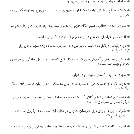
سامانه بارشی وارد خراسان جنوبی می‌شود
کمک به رفع مشکل ترافیک خیابان جمهوری بیرجند با اجرای پروژه لوله گذاری این
خیابان
شروع مجدد فعالیت آموزشگاه های آزاد هنری مشروط به رعایت ضوابط مجاز شد
اقامت در خراسان جنوبی در ایام نوروز ۳۱ درصد افزایش داشت
دو کیلومتر دیگراز باند دوم محور بیرجند- سربیشه محدوده شهر مودزیربار
ترافیک رفت
بیش از ۹۰۰ نفر از آموزش‌های کسب و کار طرح توسعه مشاغل خانگی در خراسان
جنوبی بهره مند شدند
شهادت سردار قاسم سلیمانی در عراق
هوشنگ ابتهاج متخلص به سایه شاعر و پژوهشگر نامدار ایران در سن ۹۴ سالگی
درگذشت
نخستین نمایش فیلم “تالان” ساخته محمد صادق دهقانی فیلمسازبیرجندی در
مرکز گسترش سینمای مستند
شرکت توزیع نیروی برق خراسان جنوبی در نظر دارد نسبت به برگزاری مناقصات
عمومی اقدم کند
اجرای برنامه کاهش کاربرد و حذف تدریجی دفترچه های درمانی از اردیبهشت ماه