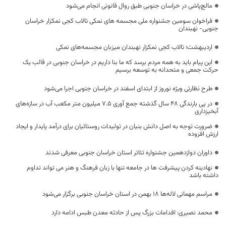
مالچ‌پاشی در خراسان جنوبی طبق روال قانونی انجام می‌شود
فراخوان سومین جشنواره ملی مجسمه های نمکی تالاب کجی نمکزار خراسان
جنوبی- نهبندان
اردیبهشت؛ تالاب کجی نمکزار نهبندان میزبان مجسمه‌های نمکی
این پیام باید به همه مردم برسد که ما بنا داریم در خراسان جنوبی در قالب یک
حرکت جمعی و متحدانه به توسعه برسیم
طرح نظارتی ویژه نوروز از ابتدای اسفند در خراسان جنوبی اجرا می‌شود
در پی بارندگی 48 سال گذشته جمع آوری ۷.۵ میلیون متر مکعب آب در سازه‌های
آبخیزداری
ضرورت توجه به اصل دانش بنیان در تولیدات روستائیان برای درآمد پایدار و ایجاد
ارزش افزوده
داوران دوازدهمین جشنواره تئاتر استان خراسان جنوبی معرفی شدند
نهادینه کردن پیشرفت ها در جامعه تنها با زبان فرهنگ و هنر می تواند تداوم
داشته باشد
مراسم مهمانی لاله‌ها ۱۸ بهمن در استان خراسان جنوبی برگزار می‌شود
محمد نصیری: اقدامات بزرگ پس از حادثه معدن طبس ادامه دارد