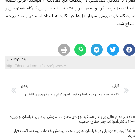
همراه با مدیرکل هماهنگی و ارتباطات این معاونت از موسسه قرآنی سفینه
النجات نیز بازدید کرد و عصر دیروز (شنبه) با حضور وی کارگاه همنویسی و
نمایشگاه خوشنویسی سردار دل‌ها در نگارخانه استاد اسماعیلی مود بیرجند
افتتاح شد.
لینک کوتاه خبر:
https://khabarvahonar.ir/news/?p=51563
قبلی
بعدی
۸۶ باند مواد مخدر در خراسان جنوبی متلاشی شد
امروز تمام مسلمانان جهان تشنه روح قرآن هستند
تقدیر مقام عالی وزارت از عملکرد جهادی معاونت آموزش ابتدایی خراسان جنوبی/
۴۶۰۰ دانش‌آموز زیر چتر «طرح حامی»
۱۸۵ بیمار هموفیلی در خراسان جنوبی تحت پوشش خدمات بیمه سلامت قرار
دارند