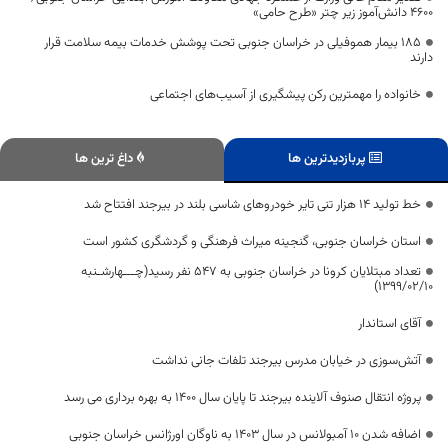
۴۶۰۰ دانش‌آموز زیر چتر «طرح حامی»
۱۸۵ بیمار هموفیلی در خراسان جنوبی تحت پوشش خدمات بیمه سلامت قرار
دارند
خانواده را مهمترین رکن پیشگیری از آسیب‌های اجتماعی
پربازدیدترین ها
داغ ترین ها
خط تولید ۱۴ هزار تنی تایر خودروهای شاسی بلند در بیرجند افتتاح شد
استان خراسان جنوبی، گنجینه میراث فرهنگی و گردشگری کشور است
تعداد مبتلایان کرونا در خراسان جنوبی به 547 نفر رسید(چـــهارشـنبه
1399/02/10)
آقای استاندار
آتش‌سوزی در خیابان مدرس بیرجند تلفات جانی نداشت
پروژه انتقال صنوف آلاینده بیرجند تا پایان سال 1400 به بهره برداری می رسد
اضافه شدن ۱۰ آمبولانس در سال ۱۴۰۳ به ناوگان اورژانس خراسان جنوبی