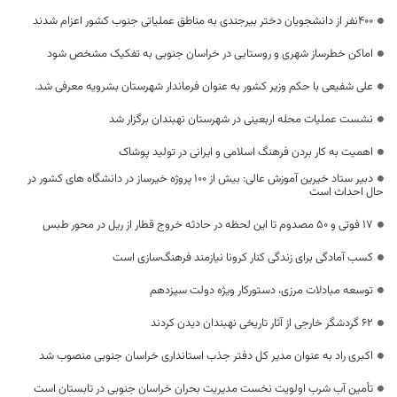
۴۰۰نفر از دانشجویان دختر بیرجندی به مناطق عملیاتی جنوب کشور اعزام شدند
اماکن خطرساز شهری و روستایی در خراسان جنوبی به تفکیک مشخص شود
علی شفیعی با حکم وزیر کشور به عنوان فرماندار شهرستان بشرویه معرفی شد.
نشست عملیات محله اربعینی در شهرستان نهبندان برگزار شد
اهمیت به کار بردن فرهنگ اسلامی و ایرانی در تولید پوشاک
دبیر ستاد خیرین آموزش عالی: بیش از 100 پروژه خیرساز در دانشگاه های کشور در
حال احداث است
۱۷ فوتی و ۵۰ مصدوم تا این لحظه در حادثه خروج قطار از ریل در محور طبس
کسب آمادگی برای زندگی کنار کرونا نیازمند فرهنگ‌سازی است
توسعه مبادلات مرزی، دستورکار ویژه دولت سیزدهم
62 گردشگر خارجی از آثار تاریخی نهبندان دیدن کردند
اکبری راد به عنوان مدیر کل دفتر جذب استانداری خراسان جنوبی منصوب شد
تأمین آب شرب اولویت نخست مدیریت بحران خراسان جنوبی در تابستان است