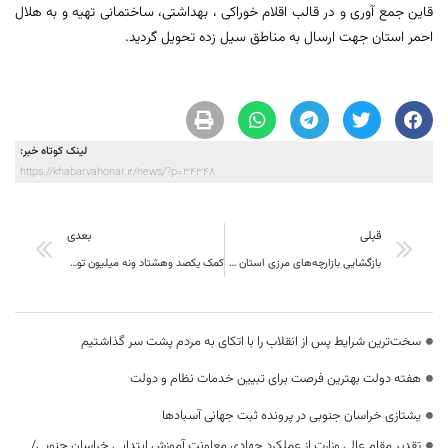
قاین جمع آوری و در قالب اقلام خوراکی ، بهداشتی، ساختمانی تهیه و به هلال
احمر استان جهت ارسال به مناطق سیل زده تحویل گردید.
لینک کوتاه خبر:
https://khabarvahonar.ir/news/?p=34348
قبلی
بعدی
بازگشایی بازارچه‌های مرزی استان خراسان جنوبی در اولویت است
کمک یکصد وهشتاد ونه میلیون تومانی واحدهای کارگری شهرستان قاینات به هم وطنان سیل زده سیستان وبلوچستان
سخت‌ترین شرایط پس از انقلاب را با اتکای به مردم پشت سر گذاشتیم
هفته دولت بهترین فرصت برای تبیین خدمات نظام و دولت
یشتازی خراسان جنوبی در پرونده ثبت جهانی آسبادها
تقدیر مقام عالی وزارت از عملکرد جهادی معاونت آموزش ابتدایی خراسان جنوبی/