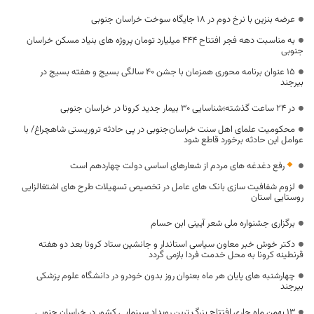
عرضه بنزین با نرخ دوم در ۱۸ جایگاه سوخت خراسان جنوبی
به مناسبت دهه فجر افتتاح ۴۴۴ میلیارد تومان پروژه های بنیاد مسکن خراسان
جنوبی
۱۵ عنوان برنامه محوری همزمان با جشن ۴۰ سالگی بسیج و هفته بسیج در
بیرجند
در 24 ساعت گذشته؛شناسایی 30 بیمار جدید کرونا در خراسان جنوبی
محکومیت علمای اهل سنت خراسان‌جنوبی در پی حادثه تروریستی شاهچراغ/ با
عوامل این حادثه برخورد قاطع شود
رفع دغدغه های مردم از شعارهای اساسی دولت چهاردهم است
لزوم شفافیت سازی بانک های عامل در تخصیص تسهیلات طرح های اشتغالزایی
روستایی استان
برگزاری جشنواره ملی شعر آیینی ابن حسام
دکتر خوش خبر معاون سیاسی استاندار و جانشین ستاد کرونا بعد دو هفته
قرنطینه کرونا به محل خدمت فردا بازمی گردد
چهارشنبه های پایان هر ماه بعنوان روز بدون خودرو در دانشگاه علوم پزشکی
بیرجند
١٣ بهمن ماه جاری افتتاح بزرگ ترین رویداد سینمایی کشور در خراسان جنوبی