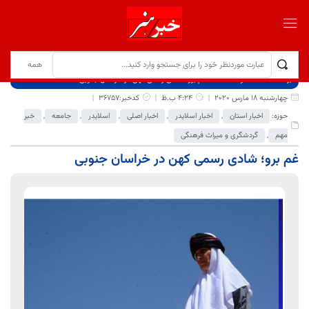
برگ نخست
نوشته‌ها
غم برو؛ شادی رسمی کهن در خراسان جنوبی
چهارشنبه 18 مارس 2020
4:24 ب.ظ
کدخبر:36757
حوزه:
اخبار استان
,
اخبار اسلایدر
,
اخبار اصلی
,
اسلایدر
,
جامعه
,
خبر
مهم
,
گردشگری و میراث فرهنگی
غم برو؛ شادی رسمی کهن در خراسان جنوبی