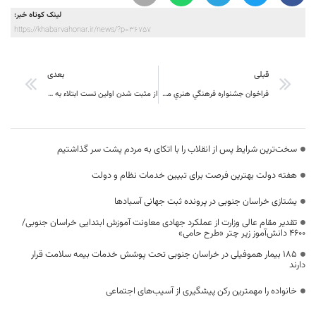
لینک کوتاه خبر:
https://khabarvahonar.ir/news/?p=36757
قبلی
بعدی
فراخوان جشنواره فرهنگي هنري مجازي دور از هم
از مثبت شدن اولین تست ابتلاء به ویروس کرونا در شهرستان نهبندان خبر داد.
سخت‌ترین شرایط پس از انقلاب را با اتکای به مردم پشت سر گذاشتیم
هفته دولت بهترین فرصت برای تبیین خدمات نظام و دولت
یشتازی خراسان جنوبی در پرونده ثبت جهانی آسبادها
تقدیر مقام عالی وزارت از عملکرد جهادی معاونت آموزش ابتدایی خراسان جنوبی/
۴۶۰۰ دانش‌آموز زیر چتر «طرح حامی»
۱۸۵ بیمار هموفیلی در خراسان جنوبی تحت پوشش خدمات بیمه سلامت قرار
دارند
خانواده را مهمترین رکن پیشگیری از آسیب‌های اجتماعی