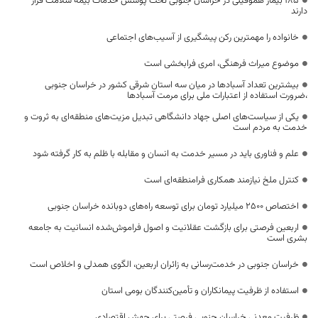
۱۸۵ بیمار هموفیلی در خراسان جنوبی تحت پوشش خدمات بیمه سلامت قرار
دارند
خانواده را مهمترین رکن پیشگیری از آسیب‌های اجتماعی
موضوع میراث فرهنگی، امری فرابخشی است
بیشترین تعداد آسبادها در میان سه استان شرقی کشور در خراسان جنوبی
،ضرورت استفاده از اعتبارات ملی برای مرمت آسبادها
یکی از سیاست‌های اصلی جهاد دانشگاهی تبدیل مزیت‌های منطقه‌ای به ثروت و
خدمت به مردم است
علم و فناوری باید در مسیر خدمت به انسان و مقابله با ظلم به کار گرفته شود
کنترل ملخ نیازمند همکاری فرامنطقه‌ای است
اختصاص 2500 میلیارد تومان برای توسعه راه‌های دوبانده خراسان جنوبی
اربعین فرصتی برای بازگشت عقلانیت و اصول فراموش‌شده انسانیت به جامعه
بشری است
خراسان جنوبی در خدمت‌رسانی به زائران اربعین، الگوی همدلی و اخلاص است
استفاده از ظرفیت پیمانکاران و تأمین‌کنندگان بومی استان
ظرفیت معدنی خراسان جنوبی فرصتی برای جهش اقتصادی