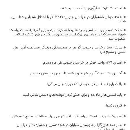
احداث ۳ کارخانه فرآوری زرشک در سربیشه
هفته جهانی ناشنوایان در خراسان جنوبی؛ ۳۸۲۱ نفر با اختلال شنوایی شناسایی
شدند
حجت‌الاسلام والمسلمین سید علیرضا عبادی نماینده ولی فقیه به سمت ریاست
شورای سیاستگذاری و راهبری بزرگداشت چهلمین سالگرد پیروزی انقلاب اسلامی
منصوب شد
سابقه استان خراسان جنوبی گواهی بر همبستگی و زندگی مسالمت آمیز اهل
تسنن و تشیع دارد
اهدای ۱۴۷۱ واحد خونی در خراسان جنوبی طی ماه محرم
آخـرین وضــعیت آماری ڪرونا و واڪسیناسـیون خـراسان جنـوبی
بافت پارچه مله؛ برندی خوسفی که دوباره جان می‌گیرد
باید آستین‌ها را بالا زده و برای خنثی کردن توطئه‌های دشمن تلاش کنیم
کاروان نینوا
ضـرورت خـرید مـتمرڪز و راه اندازی انبار دارویـی برای مـقابله با مـوج دوم ڪرونا
تئاتر صحنه‌ای گابا از شهرستان سرایان در هجدهمین جشنواره تئاتر خراسان
جنوبی به اجرا درآمد.