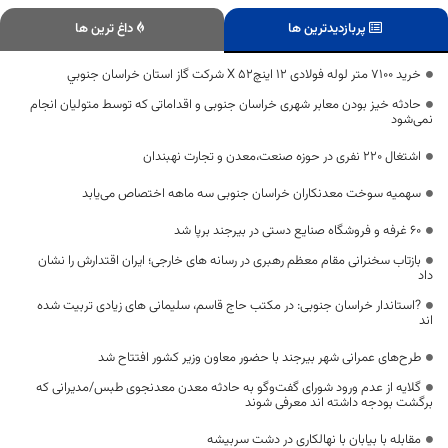
پربازدیدترین ها
داغ ترین ها
خرید 7100 متر لوله فولادی 12 اینچ52 X شركت گاز استان خراسان جنوبي
حادثه خیز بودن معابر شهری خراسان جنوبی و اقداماتی که توسط متولیان انجام
نمی‌شود
اشتغال 220 نفری در حوزه صنعت،معدن و تجارت نهبندان
سهمیه سوخت معدنکاران خراسان جنوبی سه ماهه اختصاص می‌یابد
۶۰ غرفه و فروشگاه صنایع ‌دستی در بیرجند برپا شد
بازتاب سخنرانی مقام معظم رهبری در رسانه های خارجی؛ ایران اقتدارش را نشان
داد
?استاندار خراسان جنوبی: در مکتب حاج قاسم، سلیمانی های زیادی تربیت شده
اند
طرح‌های عمرانی شهر بیرجند با حضور معاون وزیر کشور افتتاح شد
گلایه از عدم ورود شورای گفت‌وگو به حادثه معدن معدنجوی طبس/مدیرانی که
برگشت بودجه داشته اند معرفی شوند
مقابله با بیابان با نهالکاری در دشت سربیشه