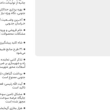
جانبه از تولیدات داخل
بهره برداری حداکث
جنوبی، نگاه ویژه نیاز د
آخـرین وضــعیت آ
خـراسان جنـوبی
خام فروشی و ورود د
مشکلات محصولات کش
شاه کلید پیشگیری
۳۱ طرح منابع طبی
می‌شود
تذکر کتبی نماینده 
راه و شهرسازی بر ض
آسفالت محور شهرستا
برداشت گیاهان دار
جنوبی ممنوع است
آیت الله رئیسی: فع
تاکید است
جایگاه عرضه سوخت در
مجهز شده است
هزار بخاری گرمابخ