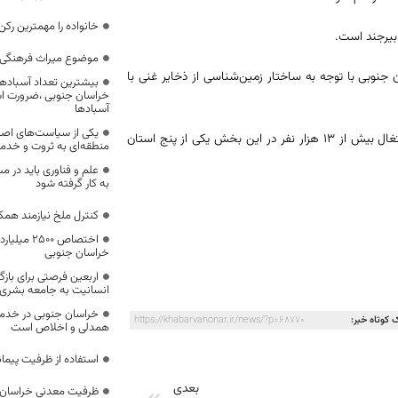
خانواده را مهمترین رک
موضوع میراث فرهنگی،
جنوبی با توجه به ساختار زمین‌شناسی از ذخایر غنی با
بیشترین تعداد آسبادها
خراسان جنوبی ،ضرورت است
آسبادها
یکی از سیاست‌های اصل
این استان با دارا بودن ۶۹۸ معدن و ذخیره قطعی حدود هفت میلیارد تن و اشتغال بیش از ۱۳ هزار نفر در این بخش یکی از پنج استان
منطقه‌ای به ثروت و خد
علم و فناوری باید در م
به کار گرفته شود
کنترل ملخ نیازمند همک
اختصاص 500
خراسان جنوبی
اربعین فرصتی برای با
انسانیت به جامعه بشری
خراسان جنوبی در خدمت‌
 کوتاه خبر:
https://khabarvahonar.ir/news/?p=68770
همدلی و اخلاص است
استفاده از ظرفیت پیمان
بعدی
ظرفیت معدنی خراسان 