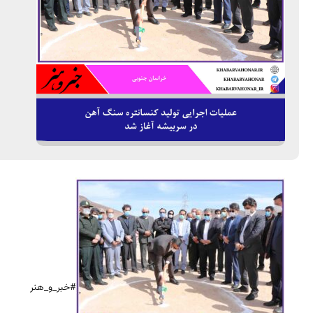
#خبر_و_هنر