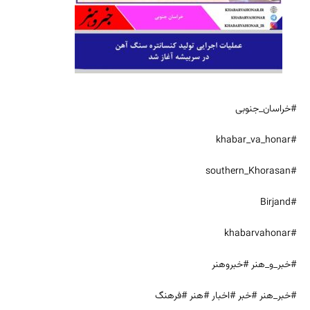
#خراسان_جنوبی
#khabar_va_honar
#southern_Khorasan
#Birjand
#khabarvahonar
#خبر_و_هنر #خبروهنر
#خبر_هنر #خبر #اخبار #هنر #فرهنگ