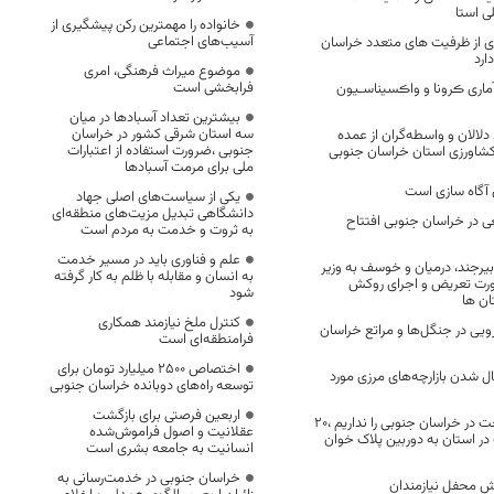
ی استا
خانواده را مهمترین رکن پیشگیری از
آسیب‌های اجتماعی
ری از ظرفیت های متعدد خراسان
ارد
موضوع میراث فرهنگی، امری
فرابخشی است
ماری ڪرونا و واڪسیناسـیون
بیشترین تعداد آسبادها در میان
سه استان شرقی کشور در خراسان
لالان و واسطه‌گران از عمده
جنوبی ،ضرورت استفاده از اعتبارات
اورزی استان خراسان جنوبی
ملی برای مرمت آسبادها
 آگاه سازی است
یکی از سیاست‌های اصلی جهاد
دانشگاهی تبدیل مزیت‌های منطقه‌ای
عی در خراسان جنوبی افتتاح
به ثروت و خدمت به مردم است
علم و فناوری باید در مسیر خدمت
بیرجند، درمیان و خوسف به وزیر
به انسان و مقابله با ظلم به کار گرفته
رورت تعریض و اجرای روکش
شود
ن ها
کنترل ملخ نیازمند همکاری
ویی در جنگل‌ها و مراتع خراسان
فرامنطقه‌ای است
اختصاص 2500 میلیارد تومان برای
ال شدن بازارچه‌های مرزی مورد
توسعه راه‌های دوبانده خراسان جنوبی
اربعین فرصتی برای بازگشت
مشکل تامین سوخت در خراسان جنوبی را نداریم ،۲۰
عقلانیت و اصول فراموش‌شده
 استان به دوربین پلاک خوان
انسانیت به جامعه بشری است
خراسان جنوبی در خدمت‌رسانی به
ش محفل نیازمندان