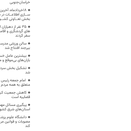
خراسان‌جنوبی
18خردادماه، آخری
ســازی اطلاعــات در 
بخش تعــاونی کشــو
۳۵ نفر از دهیار
های گردشگری و اقامت
سفر کردند
سالن ورزشی مدرسه
بیرجند افتتاح شد
بیشترین عامل خسار
باران‌های بی‌موقع و 
تشکیل بخش سرداران
شد
امام جمعه رئیس 
متعلق به همه مردم 
کاهش جمعیت کیفر
قضاییه است
پیگیری مسائل مهم
استان‌های شرق کشور
دانشگاه علوم پزشک
مصوبات و قوانین مرب
کند