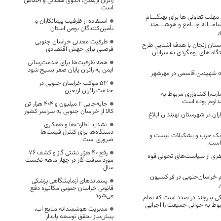
زائران اربعین، الگوی همدلی و اخلاص
است
ن مهلت تعاونی ها برای بهنگـــام
استفاده از ظرفیت پیمانکاران و
سامــانه جــامع و هوشـــمند
تأمین‌کنندگان بومی استان
ر
ظرفیت معدنی خراسان جنوبی
ان استان زنجان با هدف آشنایی طرح
فرصتی برای جهش اقتصادی
گاه های بومگردی به سرایان
همه ظرفیت‌ها برای خدمت‌رسانی
ایمن به زائران پایان صفر بسیج شود
 شهیدین قاسمی در مهرشهر
53 موکب خراسان جنوبی در
خدمت زائران اربعین
ت‌زا کشاوزری مربوط به
مداوم بوده است
جابه‌جایی 2 میلیون و 404 هزار تن
کالا از خراسان جنوبی به سراسر کشور
 در شهرستان نهبندان ابلاغ
تشدید نظارت‌ها و همکاری
دستگاه‌ها برای کنترل قیمت‌ها
یک حزب و تشکیلات نیست و
ضروری است
است.
رفع 40 هزار نشتی گاز و کشف 76
ی از سیاست‌های تحولی قوه
مورد سرقت گاز در چهار ماهه نخست
سال
 خراسان‌جنوبی در فراکسیون
پسماندهای آزمایشگاهی پزشکی
قانونی خراسان جنوبی مکانیزه دفع
می‌شود
ی بیرجند در صدد است که تمام
وط به جوانی جمیعت را اجرایی
مدیریت هوشمندانه منابع آب،
پیش‌نیاز تحقق توسعه پایدار