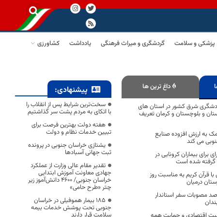
پزشکی و سلامت
گردشگری و میراث فرهنگی
یادداشت
کشاورزی
ا
داغ ترین ها
پیشنهادی:
سخت‌ترین شرایط پس از انقلاب را
ردشگری شرق کشور در استان های
با اتکای به مردم پشت سر گذاشتیم
تان و بلوچستان و کرمان تعریف
هفته دولت بهترین فرصت برای
تبیین خدمات نظام و دولت
مک به ارزش افزوده صنایع
وبی می کند
یشتازی خراسان جنوبی در پرونده
ثبت جهانی آسبادها
ای برای بیماران کرونایی در
 گرفته شده است
تقدیر مقام عالی وزارت از عملکرد
جهادی معاونت آموزش ابتدایی
ا قرآن کریم به مناسبت روز
خراسان جنوبی/ ۴۶۰۰ دانش‌آموز زیر
تان درمیان
چتر «طرح حامی»
یی شدن 80 درصد مصوبات سفر استاندار
۱۸۵ بیمار هموفیلی در خراسان
ندان
جنوبی تحت پوشش خدمات بیمه
سلامت قرار دارند
افیت اقتصادی و حمایت همه