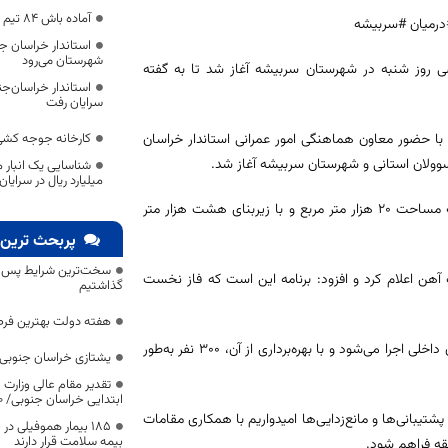
آماده باش ۸۴ تیم امدادی در خراسان جنوبی
درمیان #سربیشه
استاندار خراسان ج
شهرستان می‌رود
ی روز شنبه در شهرستان سربیشه آغاز شد تا به گفته
استاندار خراسان‌جن
سرایان رفت
ز با حضور معاون هماهنگی امور عمرانی استاندار خراسان
کارخانه جوجه کشی
وولان استانی و شهرستان سربیشه آغاز شد.
شناسایی یک انبار 
میلیارد ریال در سرایان
سرمایه‌گذار این طرح صنعتی گفت: طرح تولید کنسانتره سنگ آهن در زمینی به مساحت ۲۰ هزار متر مربع و با زیربنای هشت هزار متر
پربحث ترین 
سخت‌ترین شرایط پس از 
۵۵۰ هزار تن کنسانتره سنگ آهن اعلام کرد و افزود: برنامه این است که فاز نخست
گذاشتیم
هفته دولت بهترین فرص
وی اظهار داشت: این طرح با سرمایه‌گذاری ۶ هزار میلیارد ریال توسط متخصصان داخلی اجرا می‌شود و با بهره‌برداری از آن، ۳۰۰ نفر به‌طور
یشتازی خراسان جنوبی د
تقدیر مقام عالی وزارت
ابتدایی خراسان جنوبی/ ۴۶۰۰ دانش‌آموز زیر چتر «طرح حامی»
تیبانی‌ها و مانع‌زدایی‌ها امیدواریم با همکاری مقامات
۱۸۵ بیمار هموفیلی
بیمه سلامت قرار دارند
قه فراهم شود.