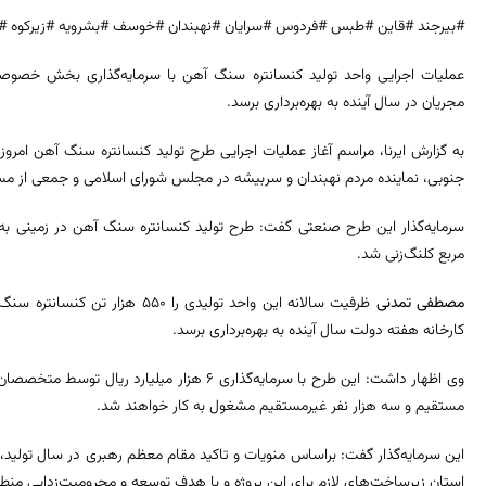
#بیرجند #قاین #طبس #فردوس #سرایان #نهبندان #خوسف #بشرویه #زیرکوه #
عملیات اجرایی واحد تولید کنسانتره سنگ آهن با سرمایه‌گذاری بخش خصوص
مجریان در سال آینده به بهره‌برداری برسد.
به گزارش ایرنا، مراسم آغاز عملیات اجرایی طرح تولید کنسانتره سنگ آهن امرو
جنوبی، نماینده مردم نهبندان و سربیشه در مجلس شورای اسلامی و جمعی از مس
مربع کلنگ‌زنی شد.
مصطفی تمدنی
ظرفیت سالانه این واحد تولیدی را 
کارخانه هفته دولت سال آینده به بهره‌برداری برسد.
مستقیم و سه هزار نفر غیرمستقیم مشغول به کار خواهند شد.
این سرمایه‌گذار گفت: براساس منویات و تاکید مقام معظم رهبری در سال تولید، پش
استان زیرساخت‌های لازم برای این پروژه و با هدف توسعه و محرومیت‌زدایی منط