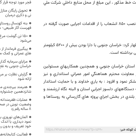
احداث خط مذكور ، اين مبلغ از محل منابع داخلي شركت ملي
فجر مورد توجه قرار گی
تحویل رایگان مناز
نی و ذکری درمیان
بنه کهنسال روستای
هاشمی احداث یک ایستگاه مادر، یک ایستگاه دختر، 31 کيلومتر شبکه توزیع و نصب 850 انشعاب را از اقدامات اجرایی صورت گرفته در
فهرست آثار طبیعی- 
۱۵۰ تن گوشت مر
می‌شود
وی با اشاره به اتصال 4 شهر و 90 روستای استان به شبکه گاز در سال گذشته، اظهار کرد: خراسان جنوبی با دارا بودن بیش از 5200 کیلومتر
پیگیری فرماندار از
ی برداشته است.
های عمرانی و کمک مقا
مزایای سرمایه گذار
به استان خراسان جنوبي و همچنين همكاريهاي مسئولين
خراسان جنوبی به نفع
معاونت محترم هماهنگي امور عمراني استانداري و نيز
گزارش نظارت بر مرا
ارائه شود
ر نمود و افزود : به ياري خداوند و با حمايت استاندار
هنرمند بیرجندی می
 دستگاههاي دلسوز اجرايي استان و البته نگاه ارزشمند و
شانزدهمین جشنواره ب
لندي در بخش اجراي پروژه هاي گازرساني به روستاها و
عملیات ظفرمندانه 
وضعیت نوینی در صح
8 ساله رقم زد
المان‌های نوروزی بی
نمود دیداری، با اندک
خود تعریف و بدون ر
 کوتاه خبر:
https://khabarvahonar.ir/news/?p=15990