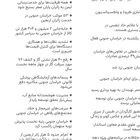
همه ظرفیت‌ها برای خدمت‌رسانی
ایمن به زائران پایان صفر بسیج شود
ماری ڪرونا و واڪسیناسـیون
53 موکب خراسان جنوبی در
خدمت زائران اربعین
 199 بیمار با علائم حاد تنفسی در
جابه‌جایی 2 میلیون و 404 هزار تن
ن بستری هستند،
کالا از خراسان جنوبی به سراسر کشور
ز یکشنبه در خراسان جنوبی فعال
تشدید نظارت‌ها و همکاری
دستگاه‌ها برای کنترل قیمت‌ها
ضروری است
و ۱۵۸ فرصت شغلی در تعاونی‌های خراسان
ادرات
رفع 40 هزار نشتی گاز و کشف 76
مورد سرقت گاز در چهار ماهه نخست
ان جنوبی زرد شد
سال
پسماندهای آزمایشگاهی پزشکی
قانونی خراسان جنوبی مکانیزه دفع
می‌شود
حمر نهبندان به بهره برداری رسید
مدیریت هوشمندانه منابع آب،
 خراسان جنوبی برای توسعه
پیش‌نیاز تحقق توسعه پایدار
عملیاتی برسند
سرعت‌های غیرمجاز و خلاء
حضور کارگردان در طبس از سری
مجتمع‌های رفاهی در خراسان جنوبی
ه ایی فیلم و عکس کویر و زندگی
خراسان جنوبی رتبه نخست پذیرش
علوي مقدم معاون استاندار:
توبه متهمان راکسب کرد
وسعه است
اعزام حدود 5 هزار زائر اربعین از
 خلاقانه در برنامه‌های ویژه دهه
خراسان جنوبی؛ بازگشت‌ها آغاز شد