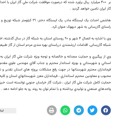
بر 400 میلیارد ریال براورد شده كه درصورت موافقت شركت ملي گاز ايران با 
گاز ايران تامين خواهد گرديد .
راستای گازرسانی به شهر دیهوک عنوان کرد.
شبکه گازرسانی، اقدامات ارزشمندی درراستای بهره مندی مردم استان ار گاز طبیع
وي از پيگيري و حمايت مجدانه و خالصانه و توجه ويژه شركت ملي گاز ايران 
استاني و شهرستاني و بويژه استاندار محترم و جناب آقاي مهندس علوي مقدم 
فرمانداران محترم شهرستانها در جهت رفع مشكلات پروژه هاي استان تقدير و تشك
محبوب و معاونين محترم استانداري ، فرمانداران معزز شهرستانهاي استان و كليه
حمايت كامل شركت ملي گاز ايران ، شركت گاز خراسان جنوبي توانسته است خيز ب
واحدهاي صنعتي و توليدي برداشته و با تمام توان به روند رو به جلو ادامه دهد .
لینک