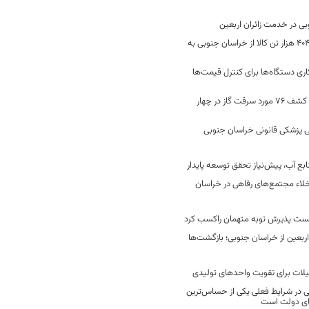
جابه‌جایی 2 میلیون و 404 هزار تن کالا از خراسان جنوبی به
ری دستگاه‌ها برای کنترل قیمت‌ها
رفع 40 هزار نشتی گاز و کشف 76 مورد سرقت گاز در چهار
 پزشکی قانونی خراسان جنوبی
ع آب، پیش‌نیاز تحقق توسعه پایدار
لاء مجتمع‌های رفاهی در خراسان
خست پذیرش توبه متهمان راکسب کرد
 هزار زائر اربعین از خراسان جنوبی؛ بازگشت‌ها
یلات برای تقویت واحدهای تولیدی
در شرایط فعلی یکی از حساس‌ترین
های دولت است