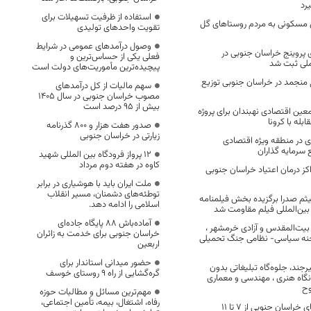
رد
استفاده از ظرفیت تسهیلات برای
ل مسکونی به مردم روستاهای گل
تقویت واحدهای تولیدی
وصول درآمدهای عمومی در شرایط
 پروینج خراسان جنوبی در
فعلی یکی از حساس‌ترین و
ملی ثبت شد
پیچیده‌ترین مأموریت‌های دولت است
غ منجمد در خراسان جنوبی توزیع
سهم مالیات از کل درآمدهای
مصوب خراسان جنوبی در سال ۱۴۰۵
بیش از ۹۵ درصد است
 معین اقتصادی نهبندان برای پروژه
بله با کرونا
صدور هفت هزار و ۸۰۰ گذرنامه
زیارتی در خراسان جنوبی
ی در منطقه ویژه اقتصادی
 سرمایه گذاران
۱۲ پرواز فرودگاه بین المللی شهید
کاوه در هفته دوم مرداد
کز درمان اعتیاد خراسان جنوبی
ملت ایران باید با هوشیاری در برابر
توطئه‌های دشمنان، مسیر انقلاب
ثم صدرا برگزیده بخش فیلمنامه
اسلامی را ادامه دهد.
ین‌المللی فیلم مقاومت شد
آماده‌باش ۸۸ پایگاه جاده‌ای
بیت‌المقدس و آزادی خرمشهر ،
خراسان جنوبی برای خدمت به زائران
نه سیاسی- نظامی جنگ تحمیلی
اربعین
حضور میدانی استاندار برای
رجند، جلوه‌گاه تبلیغاتی بدون
گره‌گشایی از راه ۹ روستای خوسف
 نگاه هنری ، مهندسی و معماری
وح
مهم‌ترین مسائل و مطالبات حوزه
رفاه، اشتغال، بیمه، تأمین اجتماعی،
فعالیت کتابخانه‌های خراسان جنوبی از ۷ تا ۱۱