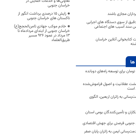
تعاونی‌ها و خدمات حمایتی در
خراسان جنوبی
زایش ۱۵ درصدی برداشت انگور از
داران مجازی باشند
تاکستان های خراسان جنوبی
ر دقیق از سوی دستگاه های اجرایی
خادم موکب جهادی ثامن‌الحجج(ع)
س سند آسیب های اجتماعی
خراسان جنوبی از ابتدای مردادماه تا
۱۳ مرداد در عمود ۹۲۶ مسیر
 کتابخوانی آنلاین خراسان
طریق‌العلماء
شته
ها
2 میلیارد تومان برای توسعه راه‌های دوبانده
زگشت عقلانیت و اصول فراموش‌شده
 است
رسانی به زائران اربعین، الگوی
کاران و تأمین‌کنندگان بومی استان
جنوبی فرصتی برای جهش اقتصادی
ت‌رسانی ایمن به زائران پایان صفر