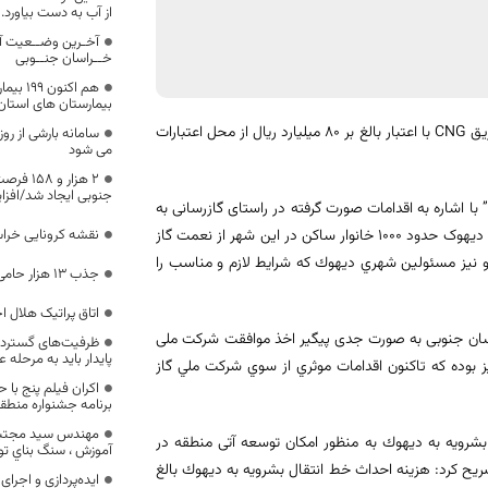
از آب به دست بیاورد.
آخـرین وضــعیت آ
خــراسان جنــوبی
هم اکنون
بیمارستان های استا
مدیرعامل شرکت گاز استان خراسان جنوبی گفت: گازررسانی به شهر دیهوک از طریق CNG با اعتبار بالغ بر 80 میلیارد ریال از محل اعتبارات
سامانه بارشی از رو
می شود
۲ هزار 
جنوبی ایجاد شد/افزایش۴۹ درصدی ص
 اشاره به اقدامات صورت گرفته در راستای گازرسانی به
شهرهای مختلف استان اظهار داشت : با بهره برداری از عملیات گازرسانی به شهر دیهوک حدود 1000 خانوار ساکن در این شهر از نعمت گاز
نقشه کرونایی خراس
و نيز مسئولين شهري ديهوك كه شرايط لازم و مناسب را
جذب ۱۳ هزار حامی برای ایتام خراسان جنوبی
اتاق پراتیک هلال ا
انی به شهر دیهوک از طريق CNG ، شرکت گاز خراسان جنوبی به صورت جدی پیگیر اخذ موافقت شرکت ملی
ظرفیت‌های گسترده
پایدار باید به مرحله 
 خط انتقال بشرویه به دیهوک به طول حدود 75 کیلومتر نیز بوده كه تاكنون اقدامات موثري از سوي شركت ملي گاز
اکران فیلم پنج با 
برنامه جشنواره منطق
مهندس سيد مجتبي 
بشرويه به ديهوك به منظور امكان توسعه آتی منطقه در
آموزش ، سنگ بناي ت
ح کرد: هزينه احداث خط انتقال بشرويه به ديهوك بالغ
ایده‌پردازی و اجرای