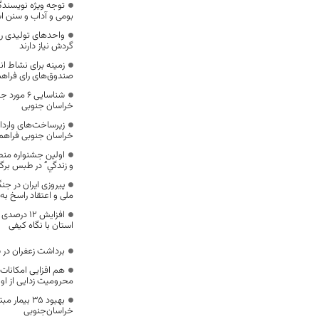
توجه ویژه نویسند
بومی و آداب و سنن ا
واحدهای تولیدی را
گردش نیاز دارند
زمینه برای نشاط ان
صندوق‌های رای فراه
شناسایی 6 
خراسان جنوبی
زیرساخت‌های واردات
خراسان جنوبی فراه
اولين جشنواره منط
و زندگي” در طبس برگز
ملی و اعتقاد راسخ ب
افزایش 12 
استان با نگاه کیفی
برداشت زعفران در 
هم افزایی امکانات 
محرومیت زدایی از ا
بهبود ۳۵ بیم
خراسان‌جنوبی