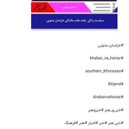
#خراسان_جنوبی
#khabar_va_honar
#southern_Khorasan
#Birjand
#khabarvahonar
#خبر_و_هنر #خبروهنر
#خبر_هنر #خبر #اخبار #هنر #فرهنگ