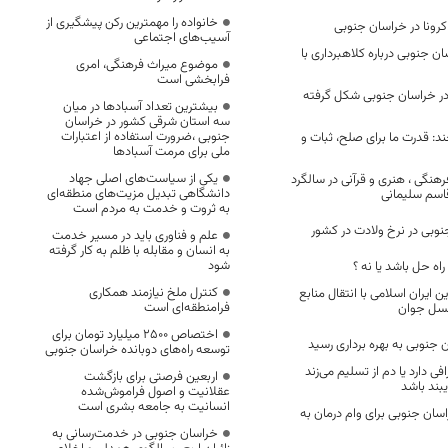
خانواده را مهمترین رکن پیشگیری از
کرونا در خراسان جنوبی
آسیب‌های اجتماعی
 جنوبی درباره کلاهبرداری با
موضوع میراث فرهنگی، امری
فرابخشی است
ر خراسان جنوبی شکل گرفته
بیشترین تعداد آسبادها در میان
سه استان شرقی کشور در خراسان
جنوبی ،ضرورت استفاده از اعتبارات
 قدرت ما برای صلح، ثبات و
ملی برای مرمت آسبادها
یکی از سیاست‌های اصلی جهاد
رهنگی ، هنری و قرآنی در سالگرد
دانشگاهی تبدیل مزیت‌های منطقه‌ای
اسم سلیمانی
به ثروت و خدمت به مردم است
نوبی در نرخ ولادت در کشور
علم و فناوری باید در مسیر خدمت
به انسان و مقابله با ظلم به کار گرفته
شود
راه حل باشد یا نه ؟
کنترل ملخ نیازمند همکاری
 ایران اسلامی با انتقال منابع
فرامنطقه‌ای است
نسل جوان
اختصاص 2500 میلیارد تومان برای
توسعه راه‌های دوبانده خراسان جنوبی
ی دارد یا دم از تسلیم می‌زند
اربعین فرصتی برای بازگشت
یبند باشد
عقلانیت و اصول فراموش‌شده
انسانیت به جامعه بشری است
راسان جنوبی برای وام درمان به
خراسان جنوبی در خدمت‌رسانی به