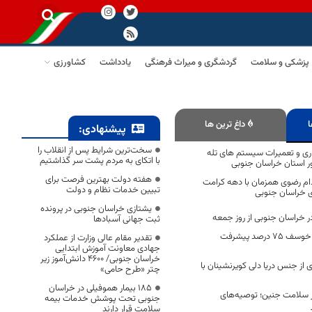
پزشکی و سلامت
گردشگری و میراث فرهنگی
یادداشت
کشاورزی
ا
داغ ترین ها
پیشنهادی:
سخت‌ترین شرایط پس از انقلاب را
اری و تعمیرات سیستم های تله
با اتکای به مردم پشت سر گذاشتیم
دور استان خراسان جنوبی
هفته دولت بهترین فرصت برای
ان خدام رضوی همزمان با دهه کرامت
تبیین خدمات نظام و دولت
ی خراسان جنوبی
یشتازی خراسان جنوبی در پرونده
ر خراسان جنوبی از روز جمعه
ثبت جهانی آسبادها
استخر سرپوشیده خوسف ۷۵ درصد پیشرفت
تقدیر مقام عالی وزارت از عملکرد
جهادی معاونت آموزش ابتدایی
خراسان جنوبی/ ۴۶۰۰ دانش‌آموز زیر
 از جنس دریا دلی کویرنشینان با
چتر «طرح حامی»
۱۸۵ بیمار هموفیلی در خراسان
ر سلامت جنین؛ توصیه‌های
جنوبی تحت پوشش خدمات بیمه
سلامت قرار دارند