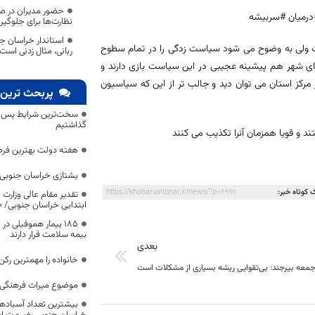
حضور مدیران در صح
درمیان #سربیشه
نظارت‌ها برای جلوگیری 
استاندار خراسان ج
ت ولی به وضوح می شود سیاست زدگی را در تمام سطوح
ربانی، مثال زدنی است
ای شهر هم پیشینه عجیبی در این سیاست بازی دارند و
 مرکز استان می توان دید و جالب تر از این که سیاسیون
پربحث ترین 
سخت‌ترین شرایط پس از 
گذاشتیم
 و قویا همزمان آنرا تکذیب می کنند
هفته دولت بهترین فرص
یشتازی خراسان جنوبی د
 کوتاه خبر:
https://khabarvahonar.ir/news/?p=69911
تقدیر مقام عالی وزارت
ابتدایی خراسان جنوبی/ ۴۶۰۰ دانش‌آموز زیر چتر «طرح حامی»
۱۸۵ بیمار هموفیلی
بیمه سلامت قرار دارند
بعدی
خانواده را مهمترین رک
جمعه بیرجند: بی‌تقوایی ریشه بسیاری از مشکلات است
موضوع میراث فرهنگی،
بیشترین تعداد آسبادها