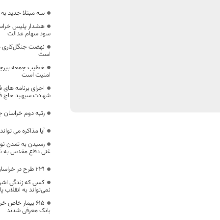
سه مبتلا جدید به 
هشدار پلیس خراسان
سود سهام عدالت
نهضت جنگل‌کاری د
است
خطیب جمعه بیرجند:
امنیت است
اجرای برنامه های ف
شهادت سپهبد حاج ق
رتبه دوم خراسان ج
آیا مذاکره می تواند 
رسیدن به تمدن نوین
غنی دفاع مقدس به 
231 طرح در خراسان جنوبی به بهره برداری رسید
کسی که زندگی اشراف
نمی‌تواند به انقلاب پا
۶۱۵ بیمار خاص خ
بانک معرفی شدند