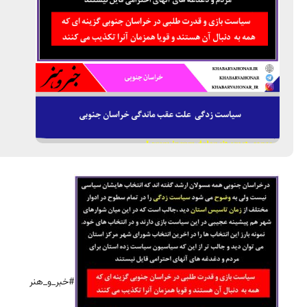
#خبر_و_هنر