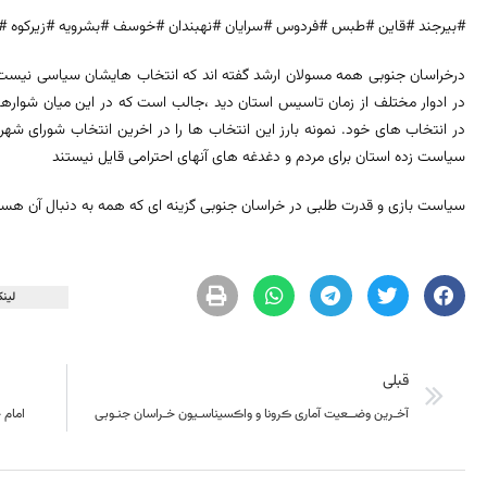
#بیرجند #قاین #طبس #فردوس #سرایان #نهبندان #خوسف #بشرویه #زیرکوه #
درخراسان جنوبی همه مسولان ارشد گفته اند که انتخاب هایشان سیاسی نیس
در ادوار مختلف از زمان تاسیس استان دید ،جالب است که در این میان شواره
در انتخاب های خود. نمونه بارز این انتخاب ها را در اخرین انتخاب شورای شهر
سیاست زده استان برای مردم و دغدغه های آنهای احترامی قایل نیستند
سیاست بازی و قدرت طلبی در خراسان جنوبی گزینه ای که همه به دنبال آن هستند
لینک
قبلی
آخـرین وضــعیت آماری ڪرونا و واڪسیناسـیون خـراسان جنـوبی
امام 