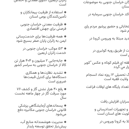
زائران اربعین، الگوی همدلی و اخلاص
گان خراسان جنوبی به موضوعات
است
ستان
استفاده از ظرفیت پیمانکاران و
کد خراسان جنوبی سرمایه در
تأمین‌کنندگان بومی استان
ظرفیت معدنی خراسان جنوبی
تخاباتی و حضور پرشور مردم پای
فرصتی برای جهش اقتصادی
م شود
همه ظرفیت‌ها برای خدمت‌رسانی
مورد جدید مبتلا به ویروس کرونا در
ایمن به زائران پایان صفر بسیج شود
53 موکب خراسان جنوبی در
 از طریق رویه کولبری در
خدمت زائران اربعین
م است
جابه‌جایی 2 میلیون و 404 هزار تن
قه اي فيلم كوتاه و عكس “كوير
کالا از خراسان جنوبی به سراسر کشور
ار مي گردد
تشدید نظارت‌ها و همکاری
پیروزی‌ ایران در جنگ‌ تحمیلی ۱۲ روزه نماد انسجام
دستگاه‌ها برای کنترل قیمت‌ها
ه ولایت فقیه است
ضروری است
درصدی تعداد پایگاه های اوقات فراغت
رفع 40 هزار نشتی گاز و کشف 76
مورد سرقت گاز در چهار ماهه نخست
سال
سرایان افزایش یافت
پسماندهای آزمایشگاهی پزشکی
و تجهیزات امدادرسانی و
قانونی خراسان جنوبی مکانیزه دفع
ولویت های استان است
می‌شود
ار مبتلا به کرونا ویروس در
مدیریت هوشمندانه منابع آب،
پیش‌نیاز تحقق توسعه پایدار