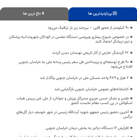
پربازدیدترین ها
داغ ترین ها
90 کیلومتر از محور قاین – بیرجند زیر بار ترافیک می‌رود
در خصوص شیوع بیماری ویروسی دستگاه تنفسی در کودکان شهروندانبه پزشکان
و تیم درمانگر اعتماد کنند
62 گردشگر خارجی از آثار تاریخی نهبندان دیدن کردند
۹۰ طرح توسعه‌ای و زیرساختی طی سفر رئیس رسانه ملی به خراسان جنوبی
افتتاح می‌شود
2 هزار و 489 واحد مسکن ملی در خراسان جنوبی واگذار شد
کتابخانه‌های عمومی خراسان جنوبی بازگشایی شد
تقدیر و تشکر حسن عزیزی مدیرکل ورزش و جوانان، از علی غنی رییس هیات
اسکواش در پی کسب مقام نخست کشور
آخرین حضور رئیس جمهور شهید آیت‌الله رئیسی در شهر خوسف دیار گل‌های
نرگس
افزایش ۱۶ دستگاه دیالیز به بخش درمان خراسان جنوبی