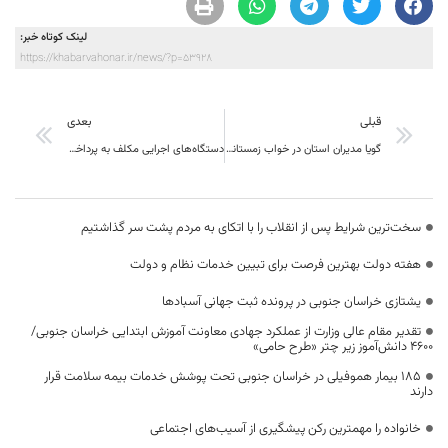
لینک کوتاه خبر:
https://khabarvahonar.ir/news/?p=53928
قبلی
بعدی
گویا مدیران استان در خواب زمستانی هستند !
دستگاه‌های اجرایی مکلف به پرداخت عوارض شهری هستند
سخت‌ترین شرایط پس از انقلاب را با اتکای به مردم پشت سر گذاشتیم
هفته دولت بهترین فرصت برای تبیین خدمات نظام و دولت
یشتازی خراسان جنوبی در پرونده ثبت جهانی آسبادها
تقدیر مقام عالی وزارت از عملکرد جهادی معاونت آموزش ابتدایی خراسان جنوبی/
۴۶۰۰ دانش‌آموز زیر چتر «طرح حامی»
۱۸۵ بیمار هموفیلی در خراسان جنوبی تحت پوشش خدمات بیمه سلامت قرار
دارند
خانواده را مهمترین رکن پیشگیری از آسیب‌های اجتماعی