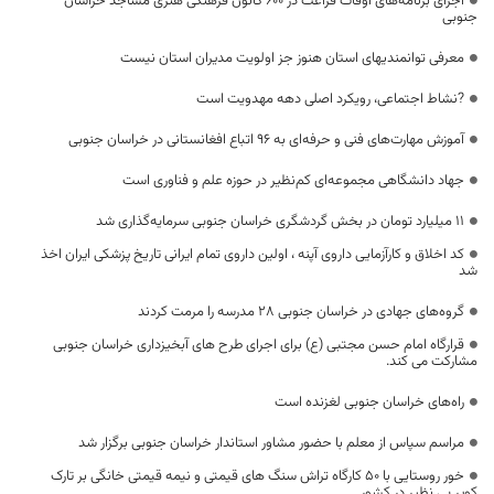
‌اجرای برنامه‌های اوقات فراغت در ۶۰۰ کانون فرهنگی هنری مساجد خراسان
جنوبی‌
معرفی توانمندیهای استان هنوز جز اولویت مدیران استان نیست
?نشاط اجتماعی، رویکرد اصلی دهه مهدویت است
آموزش مهارت‌های فنی و حرفه‌ای به ۹۶ اتباع افغانستانی در خراسان جنوبی
جهاد دانشگاهی مجموعه‌ای کم‌نظیر در حوزه علم و فناوری است
۱۱ میلیارد تومان در بخش گردشگری خراسان جنوبی سرمایه‌گذاری شد
کد اخلاق و کارآزمایی داروی آپنه ، اولین داروی تمام ایرانی تاریخ پزشکی ایران اخذ
شد
گروه‌های جهادی در خراسان جنوبی ۲۸ مدرسه را مرمت کردند
قرارگاه امام حسن مجتبی (ع) برای اجرای طرح های آبخیزداری خراسان جنوبی
مشارکت می کند.
راه‌های خراسان جنوبی لغزنده است
مراسم سپاس از معلم با حضور مشاور استاندار خراسان جنوبی برگزار شد
خور روستایی با 50 کارگاه تراش سنگ های قیمتی و نیمه قیمتی خانگی بر تارک
کویر بی نظیر در کشور