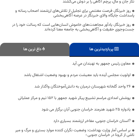
نثار جان و مال، پرچم آگاهی را بر دوش می‌کشند
روز خبرنگار، فرصت مغتنمی برای تجلیل از تلاش‌های ارزشمند اصحاب رسانه و
پاسداشت جایگاه والای خبرنگار در عرصه آگاهی‌بخشی
روز خبرنگار، یادآور مجاهدت‌های خاموش انسان‌هایی است که رسالت خود را در
جست‌وجوی حقیقت و آگاهی‌بخشی به جامعه معنا کرده‌اند
پربازدیدترین ها
داغ ترین ها
معاون رئيس جمهور به نهبندان مي آيد
اولویت مجلس آینده باید معیشت مردم و بهبود وضعیت اشتغال باشد
۲۶ واحد گلخانه شهرستان درمیان به دانش‌آموختگان واگذار شد
پوشش امدادی مراسم تشییع پیکر شهید جمهور با ۱۵۲ تیم و مرکز عملیاتی
یادواره ۲۵ شهید هنرمند خراسان جنوبی آبان برگزار می شود
?استان خراسان جنوبی، مفاخر ارزشمند بسیاری دارد
بر اساس آمار وزارت بهداشت: وضعیت نگران کننده موارد بستری و مرگ و میر
ناشی از کرونا در خراسان جنوبی ؛