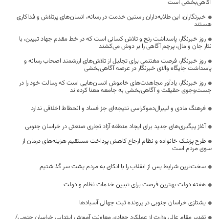
آگاهی‌بخشی است
خبرنگاران، این طلایه‌داران راستین خدمت در رسانه، انسان‌های پرتلاش و فداکاری
هستند
روز خبرنگار، پاسداشت رنج و تلاش کسانی است که در خط مقدم جهاد تبیین، با
نثار جان و مال، پرچم آگاهی را بر دوش می‌کشند
روز خبرنگار، فرصت مغتنمی برای تجلیل از تلاش‌های ارزشمند اصحاب رسانه و
پاسداشت جایگاه والای خبرنگار در عرصه آگاهی‌بخشی
روز خبرنگار، یادآور مجاهدت‌های خاموش انسان‌هایی است که رسالت خود را در
جست‌وجوی حقیقت و آگاهی‌بخشی به جامعه معنا کرده‌اند
فرهنگ مادی و لیبرال‌دموکراسی نتیجه‌ای جز فساد و انحطاط اخلاقی ندارد
آغاز پیگیری‌های جدید برای ایجاد منطقه آزاد تجاری صنعتی در خراسان جنوبی
طرح پزشک خانواده و نظام ارجاع کاهش پرداخت مستقیم هزینه‌های درمان از
سوی مردم است
سخت‌ترین شرایط پس از انقلاب را با اتکای به مردم پشت سر گذاشتیم
هفته دولت بهترین فرصت برای تبیین خدمات نظام و دولت
یشتازی خراسان جنوبی در پرونده ثبت جهانی آسبادها
تقدیر مقام عالی وزارت از عملکرد جهادی معاونت آموزش ابتدایی خراسان جنوبی/