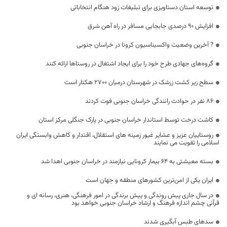
توسعه استان دستاویزی برای تبلیغات زود هنگام انتخاباتی
افزایش ۹۰ درصدی جابجایی مسافر در راه آهن شرق
? آخرین وضعیت واکسیناسیون کرونا در خراسان جنوبی
گروه‌های جهادی طرح خود را برای ایجاد اشتغال در روستاها ارائه کنند
سطح زیر کشت زرشک در شهرستان درمیان ۲۷۰۰ هکتار است
۸۶ نفر در حوادث رانندگی خراسان جنوبی فوت کردند
کاشت درخت توسط استاندار خراسان جنوبی در پارک جنگلی مرکز استان
روستاییان عزیز و عشایر غیور زمینه های استقلال، اقتدار و کاهش وابستگی ایران
اسلامی را تقویت می نمایند
بسته معیشتی به ۶۴ بیمار کرونایی نیازمند در خراسان جنوبی اهدا شد
ایران یکی از امن‌ترین کشورهای منطقه و جهان است
در سال جاری پیش روندگی و پیش برندگی در امور فرهنگی، هنری، رسانه ای و
قرآنی چشم اندازه فرهنگ و ارشاد خراسان جنوبی خواهد بود
سدهای طبس آبگیری شدند