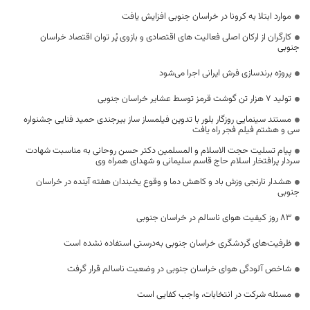
موارد ابتلا به کرونا در خراسان جنوبی افزایش یافت
کارگران از ارکان اصلی فعالیت های اقتصادی و بازوی پُر توان اقتصاد خراسان
جنوبی
پروژه برندسازی فرش ایرانی اجرا می‌شود
تولید 7 هزار تن گوشت قرمز توسط عشایر خراسان جنوبی
مستند سینمایی روزگار بلور با تدوین فیلمساز ساز بیرجندی حمید فنایی جشنواره
سی و هشتم فیلم فجر راه یافت
پیام تسلیت حجت الاسلام و المسلمین دکتر حسن روحانی به مناسبت شهادت
سردار پرافتخار اسلام حاج قاسم سلیمانی و شهدای همراه وی
هشدار نارنجی وزش باد و کاهش دما و وقوع یخبندان هفته آینده در خراسان
جنوبی
۸۳ روز کیفیت هوای ناسالم در خراسان جنوبی
ظرفیت‌های گردشگری خراسان جنوبی به‌درستی استفاده نشده است
شاخص آلودگی هوای خراسان جنوبی در وضعیت ناسالم قرار گرفت
مسئله شرکت در انتخابات، واجب کفایی است