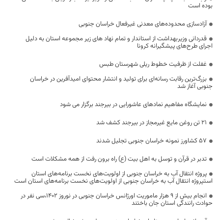
بوده است
آزادسازی محدوده‌های معدنی غیرفعال خراسان جنوبی
قدردانی وزیربهداشت از استاندار و تمام نهاد های زیر مجموعه استان به دلیل
اجرای طرح‌های پیشگیرانه کرونا
غفلت از ظرفیت خطوط ریلی شهرستان طبس
بزرگ‌ترین رقابت رسانه‌ای برای تولید و انتشار محتوای امیدآفرین در خراسان
جنوبی آغاز شد
نمایشگاه مفاهیم نمادهای عاشورایی در بیرجند برگزار می شود
۲۱ تن روغن مایع غیرمجاز در بیرجند کشف شد
57 کشاورز نمونه خراسان جنوبی تجلیل شدند
تدبر در قرآن و توسل به اهل بیت (ع) راه برون رفت از همه مشکلات است
پروژه انتقال آب به خراسان جنوبی از اولویت‌های نخست برنامه‌های استان
استپروژه انتقال آب به خراسان جنوبی از اولویت‌های نخست برنامه‌های استان است
انجام بیش از ۹ هزار ماموریت اورژانس خراسان جنوبی در نوروز ۱۴۰۲،سی نفر در
حوادث رانندگی استان جان باختند