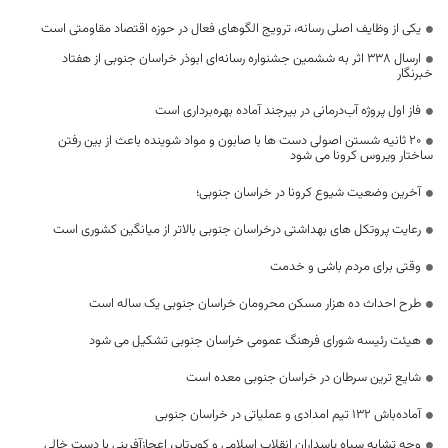
یکی از وظایف اصلی رسانه‌، ترویج الگوهای فعال در حوزه اقتصاد مقاومتی است
ارسال ۳۳۸ اثر به ششمین جشنواره رسانه‌ای ابوذر خراسان جنوبی از هفتاد
خبرنگار
فاز اول پروژه آب‌درمانی در بیرجند آماده بهره‌برداری است
20 ثانیه شستن اصولی دست ها با صابون و مواد شوینده باعث از بین رفتن
ساختار ویروس کرونا می شود
آخرین وضعیت شیوع کرونا در خراسان جنوبی؛
رعایت پروتکل های بهداشتی درخراسان جنوبی بالاتر از میانگین کشوری است
وقتی برای مردم باشی و خدمت
طرح احداث ده هزار مسکن محرومان خراسان جنوبی یک ساله است
هیئت رئیسه شورای فرهنگ عمومی خراسان جنوبی تشکیل می شود
شایع ترین سرطان در خراسان جنوبی معده است
آماده‌باش ۱۳۲ تیم امدادی و عملیاتی در خراسان جنوبی
وجه تشابه سپاه پاسداران انقلاب اسلامی و کویرتایر، اعجازآفرینی با دست خالی