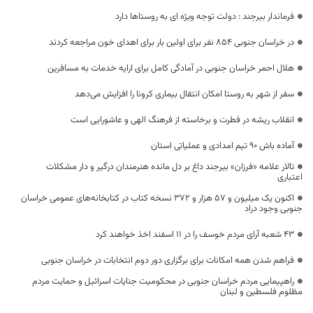
فرماندار بیرجند : دولت توجه ویژه ای به روستاها دارد
در خراسان جنوبی 854 نفر برای اولین بار برای اهدای خون مراجعه کردند
هلال احمر خراسان جنوبی در آمادگی کامل برای ارایه خدمات به مسافرین
سفر از شهر به روستا امکان انتقال بیماری کرونا را افزایش می‌دهد
انقلاب ریشه در فطرت و برخاسته از فرهنگ الهی و عاشورایی است
آماده باش ۹۰ تیم امدادی و عملیاتی استان
تالار علامه «فرزان» بیرجند داغ بر دل مانده هنرمندان درگیر و دار مشکلات
اعتباری
اکنون یک میلیون و ۵۷ هزار و ۳۷۲ نسخه کتاب در کتابخانه‌های عمومی خراسان
جنوبی وجود دراد
۴۳ شعبه آرای مردم خوسف را در ۱۱ اسفند اخذ خواهند کرد
فراهم شدن همه امکانات برای برگزاری دور دوم انتخابات در خراسان جنوبی
راهپیمایی مردم خراسان جنوبی در محکومیت جنایات اسرائیل و حمایت مردم
مظلوم فلسطین و لبنان