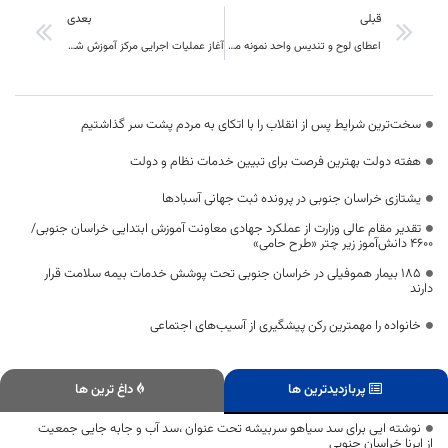
قبلی
بعدی
اعطای لوح و تندیس واحد نمونه ملی استاندارد به شرکت کویر تایر
آغاز عملیات اجرایی مرکز آموزش شرکت کویرتایر
سخت‌ترین شرایط پس از انقلاب را با اتکای به مردم پشت سر گذاشتیم
هفته دولت بهترین فرصت برای تبیین خدمات نظام و دولت
یشتازی خراسان جنوبی در پرونده ثبت جهانی آسبادها
تقدیر مقام عالی وزارت از عملکرد جهادی معاونت آموزش ابتدایی خراسان جنوبی/
۴۶۰۰ دانش‌آموز زیر چتر «طرح حامی»
۱۸۵ بیمار هموفیلی در خراسان جنوبی تحت پوشش خدمات بیمه سلامت قرار
دارند
خانواده را مهمترین رکن پیشگیری از آسیب‌های اجتماعی
پربازدیدترین ها
داغ ترین ها
نوشته ایی برای سد سیاهو سربیشه تحت عنوان ،سد آب و جابه جایی جمعیت
از ایرنا خراسان جنوبی