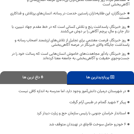
هفدهم مرداد روز پاسداشت تلاش‌گران بی‌ادعای عرصه اطلاع‌رسانی و
آگاهی‌بخشی است
خبرنگاران، این طلایه‌داران راستین خدمت در رسانه، انسان‌های پرتلاش و فداکاری
هستند
روز خبرنگار، پاسداشت رنج و تلاش کسانی است که در خط مقدم جهاد تبیین، با
نثار جان و مال، پرچم آگاهی را بر دوش می‌کشند
روز خبرنگار، فرصت مغتنمی برای تجلیل از تلاش‌های ارزشمند اصحاب رسانه و
پاسداشت جایگاه والای خبرنگار در عرصه آگاهی‌بخشی
روز خبرنگار، یادآور مجاهدت‌های خاموش انسان‌هایی است که رسالت خود را در
جست‌وجوی حقیقت و آگاهی‌بخشی به جامعه معنا کرده‌اند
پربازدیدترین ها
داغ ترین ها
در شهرستان درمیان دانش‌آموز وجود دارد، اما مدرسه به اندازه کافی نیست
پیکر ۲ شهید گمنام در طبس آرام گرفت
استاندار خراسان جنوبی با رئیس سازمان حج و زیارت دیدار کرد
۶ خودرو حامل سوخت قاچاق در نهبندان متوقف شد