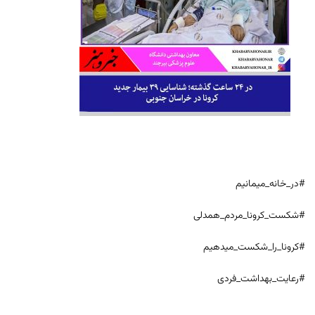
#در_خانه_میمانیم
#شکست_کرونا_مردم_همدلی
#کرونا_را_شکست_میدهیم
#رعایت_بهداشت_فردی