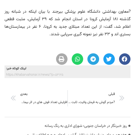
?معاون بهداشتی دانشگاه علوم پزشکی بیرجند با بیان اینکه در شبانه روز
گذشته 181 آزمایش کرونا در استان انجام شد که 39 آزمایش، مثبت قطعی
اعلام شد، گفت: از این تعداد مبتلای جدید به کرونا، 6 نفر در بیمارستان‌ها
بستری اند و 33 نفر نیز نمونه گیری سرپایی شدند.
لینک کوتاه خبر:
https://khabarvahonar.ir/news/?p=53125
قبلی
بعدی
?مردم گوش به فرمان ولایت، ثابت قدم در مسیر رسیدن نظام به قله های رفیع اهداف انقلاب
افزایش تعداد فوتی های در اثر بیماری کرونابه 743 مورد در خراسان جنوبی رسید
روز خبرنگار در خراسان جنوبی؛ شورای اداری به رنگ رسانه