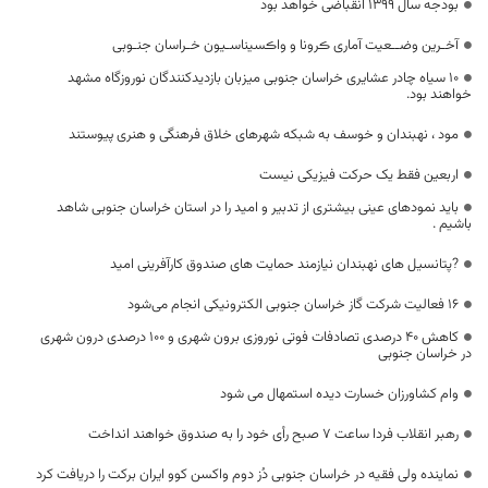
بودجه سال 1399 انقباضی خواهد بود
آخـرین وضــعیت آماری ڪرونا و واڪسیناسـیون خـراسان جنـوبی
10 سیاه چادر عشایری خراسان جنوبی میزبان بازدیدکنندگان نوروزگاه مشهد
خواهند بود.
مود ، نهبندان و خوسف به شبکه شهرهای خلاق فرهنگی و هنری پیوستند
اربعین فقط یک حرکت فیزیکی نیست
باید نمودهای عینی بیشتری از تدبیر و امید را در استان خراسان جنوبی شاهد
باشیم .
?پتانسیل های نهبندان نیازمند حمایت های صندوق کارآفرینی امید
۱۶ فعالیت شرکت گاز خراسان جنوبی الکترونیکی انجام می‌شود
کاهش ۴۰ درصدی تصادفات فوتی نوروزی برون شهری و ۱۰۰ درصدی درون شهری
در خراسان جنوبی
وام کشاورزان خسارت دیده استمهال می شود
رهبر انقلاب فردا ساعت ۷ صبح رأی خود را به صندوق خواهند انداخت
نماینده ولی فقیه در خراسان جنوبی دُز دوم واکسن کوو ایران برکت را دریافت کرد