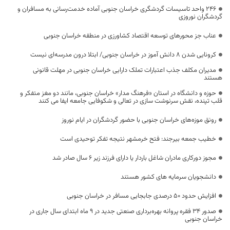
246 واحد تاسیسات گردشگری خراسان جنوبی آماده خدمت‌رسانی به مسافران و
گردشگران نوروزی
عناب جز محورهای توسعه اقتصاد کشاورزی در منطقه خراسان جنوبی
کرونایی شدن ۸ دانش آموز در خراسان جنوبی/ ابتلا درون مدرسه‌ای نیست
مدیران مکلف جذب اعتبارات تملک دارایی خراسان جنوبی در مهلت قانونی
هستند
حوزه و دانشگاه در استان «فرهنگ مدار» خراسان جنوبی، مانند دو مغز متفکر و
قلب تپنده، نقش سرنوشت سازی در تعالی و شکوفایی جامعه ایفا می کنند
رونق موزه‌های خراسان جنوبی با حضور گردشگران در ایام نوروز
خطیب جمعه بیرجند: فتح خرمشهر نتیجه تفکر توحیدی است
مجوز دورکاری مادران شاغل باردار یا دارای فرزند زیر ۶ سال صادر شد
دانشجویان سرمایه های کشور هستند
افزایش حدود 50 درصدی جابجایی مسافر در خراسان جنوبی
صدور ۳۴ فقره پروانه بهره‌برداری صنعتی جدید در ۹ ماه ابتدای سال جاری در
خراسان جنوبی