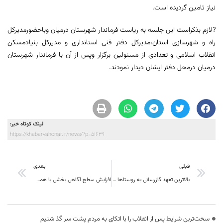
نیاز تامین گردیده است.
?لازم بذکراست این جلسه به ریاست فرماندار شهرستان درمیان وباحضورمدیرکل
راه و شهرسازی استان،مدیرکل دفتر فنی استانداری و مدیرکل بنیادمسکن
انقلاب اسلامی و تعدادی از مسئولین برگزار وپس از آن با فرماندار شهرستان
درمیان درمحل دفتر ایشان دیدار نمودند.
لینک کوتاه خبر:
https://khabarvahonar.ir/news/?p=51639
قبلی
بعدی
بالاترین تعهد گازرسانی به روستا‌ها در کشور از آن خراسان جنوبی
افزایش سطح آگاهی بخشی با همکاری گسترده بدنه رسانه ایبا هدف جلوگیری از عادی انگاری شرایط کرونا
سخت‌ترین شرایط پس از انقلاب را با اتکای به مردم پشت سر گذاشتیم