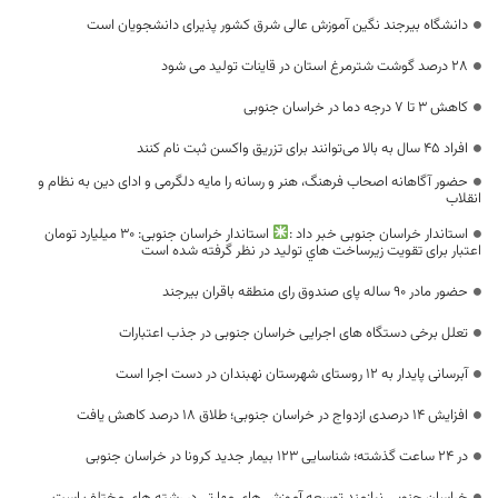
دانشگاه بیرجند نگین آموزش عالی شرق کشور پذیرای دانشجویان است
28 درصد گوشت شترمرغ استان در قاینات تولید می شود
کاهش ۳ تا ۷ درجه دما در خراسان جنوبی
افراد ۴۵ سال به بالا می‌توانند برای تزریق واکسن ثبت نام کنند
حضور آگاهانه اصحاب فرهنگ، هنر و رسانه را مایه دلگرمی و ادای دین به نظام و
انقلاب
استاندار خراسان جنوبی خبر داد :
استاندار خراسان جنوبی: ۳۰ میلیارد تومان
اعتبار برای تقويت زيرساخت هاي توليد در نظر گرفته شده است
حضور مادر ۹۰ ساله پای صندوق رای منطقه باقران بیرجند
تعلل برخی دستگاه های اجرایی خراسان جنوبی در جذب اعتبارات
آبرسانی پایدار به ۱۲ روستای شهرستان نهبندان در دست اجرا است
افزایش ۱۴ درصدی ازدواج در خراسان جنوبی؛ طلاق ۱۸ درصد کاهش یافت
در 24 ساعت گذشته؛ شناسایی 123 بیمار جدید کرونا در خراسان جنوبی
خراسان جنوبی نیازمند توسعه آموزش های مهارتی در رشته های مختلف است