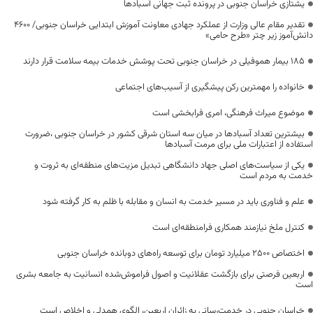
یشتازی خراسان جنوبی در پرونده ثبت جهانی آسبادها
تقدیر مقام عالی وزارت از عملکرد جهادی معاونت آموزش ابتدایی خراسان جنوبی/ ۴۶۰۰
دانش‌آموز زیر چتر «طرح حامی»
۱۸۵ بیمار هموفیلی در خراسان جنوبی تحت پوشش خدمات بیمه سلامت قرار دارند
خانواده را مهمترین رکن پیشگیری از آسیب‌های اجتماعی
موضوع میراث فرهنگی، امری فرابخشی است
بیشترین تعداد آسبادها در میان سه استان شرقی کشور در خراسان جنوبی ،ضرورت
استفاده از اعتبارات ملی برای مرمت آسبادها
یکی از سیاست‌های اصلی جهاد دانشگاهی تبدیل مزیت‌های منطقه‌ای به ثروت و
خدمت به مردم است
علم و فناوری باید در مسیر خدمت به انسان و مقابله با ظلم به کار گرفته شود
کنترل ملخ نیازمند همکاری فرامنطقه‌ای است
اختصاص 2500 میلیارد تومان برای توسعه راه‌های دوبانده خراسان جنوبی
اربعین فرصتی برای بازگشت عقلانیت و اصول فراموش‌شده انسانیت به جامعه بشری
است
خراسان جنوبی در خدمت‌رسانی به زائران اربعین، الگوی همدلی و اخلاص است