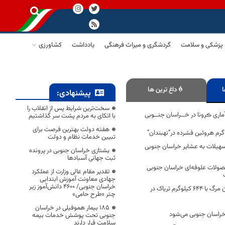
پزشکی و سلامت
گردشگری و میراث فرهنگی
یادداشت
کشاورزی
ا
داغ ترین ها
پیشنهادی:
سخت‌ترین شرایط پس از انقلاب را
اری ڪرونا در خــراسان جنــوبی
با اتکای به مردم پشت سر گذاشتیم
هفته دولت بهترین فرصت برای
تبیین خدمات نظام و دولت
 تسهیلات به عشایر خراسان جنوبی
یشتازی خراسان جنوبی در پرونده
ثبت جهانی آسبادها
لات علوفه‌ای خراسان جنوبی
تقدیر مقام عالی وزارت از عملکرد
جهادی معاونت آموزش ابتدایی
خراسان جنوبی/ ۴۶۰۰ دانش‌آموز زیر
دستگیری سوداگران مرگ با ۶۴۴ کیلوگرم تریاک در
چتر «طرح حامی»
۱۸۵ بیمار هموفیلی در خراسان
 خراسان جنوبی می‌شود
جنوبی تحت پوشش خدمات بیمه
سلامت قرار دارند