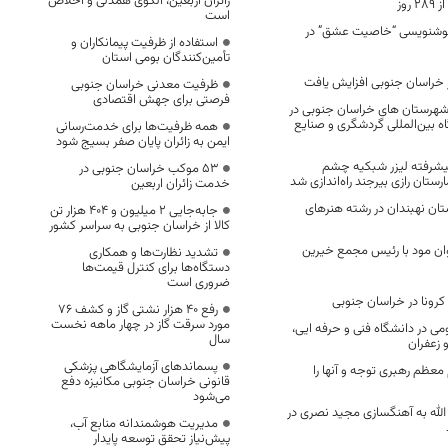
زائران اربعین، الگوی همدلی و اخلاص
روز
است
خوشنویسی “خاصیت عشق” در
استفاده از ظرفیت پیمانکاران و
تأمین‌کنندگان بومی استان
ر خراسان جنوبی افزایش یافت
ظرفیت معدنی خراسان جنوبی
فرصتی برای جهش اقتصادی
هرستان های خراسان جنوبی در
 بین‌المللی گردشگری و صنایع
همه ظرفیت‌ها برای خدمت‌رسانی
ایمن به زائران پایان صفر بسیج شود
شرفته لیزر شبکیه چشم
53 موکب خراسان جنوبی در
ستان رازی بیرجند راه‌اندازی شد
خدمت زائران اربعین
ان نهبندان در رشته هنرهای
جابه‌جایی 2 میلیون و 404 هزار تن
کالا از خراسان جنوبی به سراسر کشور
 مود با رئیس مجمع خیرین
تشدید نظارت‌ها و همکاری
دستگاه‌ها برای کنترل قیمت‌ها
ضروری است
ن کرونا در خراسان جنوبی
رفع 40 هزار نشتی گاز و کشف 76
مورد سرقت گاز در چهار ماهه نخست
ی در دانشگاه فنی و حرفه ایی،
سال
 زعفران
پسماندهای آزمایشگاهی پزشکی
 معظم رهبری توجه و آنها را
قانونی خراسان جنوبی مکانیزه دفع
می‌شود
الله به آهنگسازی مجید نصری در
مدیریت هوشمندانه منابع آب،
پیش‌نیاز تحقق توسعه پایدار