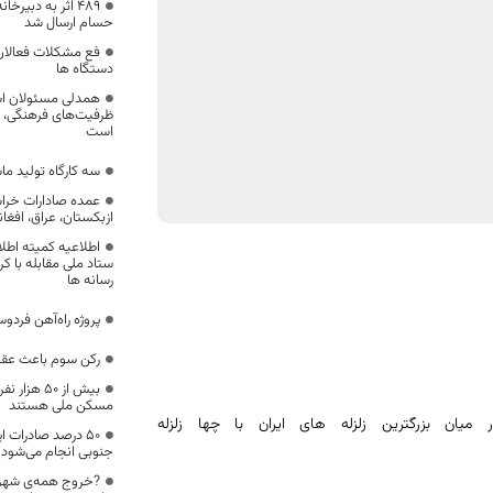
۴۸۹ اثر به دبیر
حسام ارسال شد
فع مشکلات فعالان 
دستگاه ها
همدلی مسئولان اس
ظرفیت‌های فرهنگی، هن
است
سه کارگاه تولید ما
عمده صادارات خرا
ازبکستان، عراق، افغ
اطلاعیه کمیته اطلا
ستاد ملی مقابله با کر
رسانه ها
پروژه راه‌آهن فردوس ۲۰ درصد پیشرفت فیزیکی
رکن سوم باعث عقب
بیش از ۵۰ 
مسکن ملی هستند
میان بزرگترین زلزله های ایران با چها زلزله
۵۰ درصد صادرات ا
جنوبی انجام می‌شود
?خروج همه‌ی شهرها