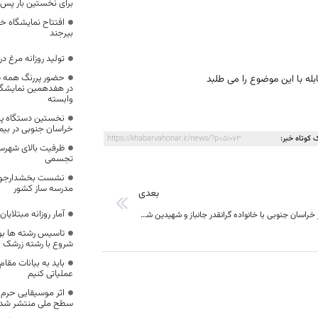
برای نخستین بار پس از ۲۸۹ 
افتتاح نمایشگاه 
بیرجند
تولید روزانه مرغ د
حضور پررنگ همه ش
در هفدهمین نمایشگاه
وابسته
نخستین دستگاه پی
خراسان جنوبی در بیمار
 کوتاه خبر:
https://khabarvahonar.ir/news/?p=51073
ظرفیت بالای شهرست
تجسمی
نشست بخشدارجوان
مدرسه ساز کشور
بعدی
آمار روزانه مبتلایا
دیدار استاندار خراسان جنوبی با خانواده گرانقدر جانباز و شهیدین شهپر
تاسیس رشته ها بوم
شروع با رشته زرشک و
باید به بیانات مقام
عملیاتی کنیم
اثر موسیقایی حرم 
سطح ملی منتشر شد