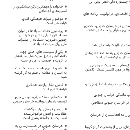
خانه جشنواره ملی شعر آیینی ابن
خانواده را مهمترین رکن پیشگیری از
آسیب‌های اجتماعی
اقتصادی، در اولویت برنامه های
موضوع میراث فرهنگی، امری
فرابخشی است
تانی در خراسان جنوبی، احصای
ری و قرآنی را به دنبال داشته
بیشترین تعداد آسبادها در میان
سه استان شرقی کشور در خراسان
جنوبی ،ضرورت استفاده از اعتبارات
ملی برای مرمت آسبادها
سک در قاینات راه‌اندازی شد
یکی از سیاست‌های اصلی جهاد
سان جنوبی به مقاصد کشورهای
دانشگاهی تبدیل مزیت‌های منطقه‌ای
انستان و ترکمنستان است
به ثروت و خدمت به مردم است
ع رسانی و مدیریت جو روانی
علم و فناوری باید در مسیر خدمت
ونا در مورد انتشار نسخه کاغذی
به انسان و مقابله با ظلم به کار گرفته
شود
 دارد
کنترل ملخ نیازمند همکاری
فرامنطقه‌ای است
 ماندگی خراسان جنوبی
اختصاص 2500 میلیارد تومان برای
توسعه راه‌های دوبانده خراسان جنوبی
هزار نفر در خراسان جنوبی متقاضی
اربعین فرصتی برای بازگشت
عقلانیت و اصول فراموش‌شده
یران به افغانستان از خراسان
انسانیت به جامعه بشری است
خراسان جنوبی در خدمت‌رسانی به
ی ایران از وضعیت قرمز کرونا