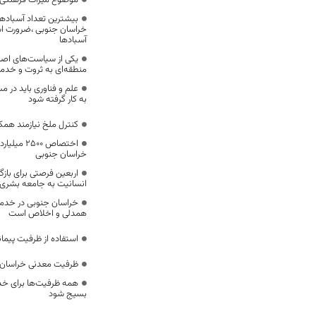
موضوع میراث فرهنگی،
بیشترین تعداد آسبادها
خراسان جنوبی ،ضرورت است
آسبادها
یکی از سیاست‌های اصل
منطقه‌ای به ثروت و خد
علم و فناوری باید در م
به کار گرفته شود
کنترل ملخ نیازمند همک
اختصاص 500
خراسان جنوبی
اربعین فرصتی برای با
انسانیت به جامعه بشری
خراسان جنوبی در خدمت‌
همدلی و اخلاص است
استفاده از ظرفیت پیمان
ظرفیت معدنی خراسان 
همه ظرفیت‌ها برای خدم
بسیج شود