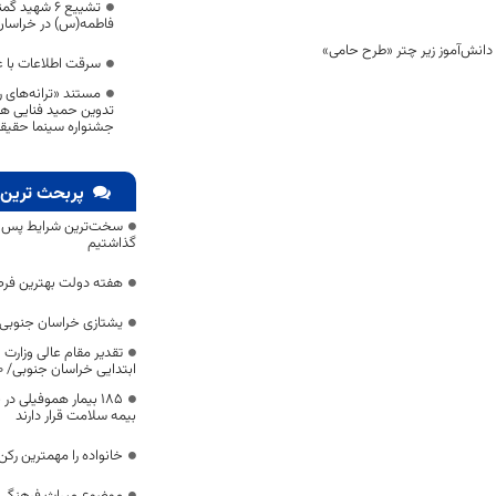
تشییع ۶ شهی
فاطمه(س) در خراسان
سرقت اطلاعات با ع
مستند «ترانه‌های 
تدوین حمید فنایی هن
جشنواره سینما حقیقت 
پربحث ترین 
سخت‌ترین شرایط پس از 
گذاشتیم
هفته دولت بهترین فرص
یشتازی خراسان جنوبی د
تقدیر مقام عالی وزارت
ابتدایی خراسان جنوبی/ ۴۶۰۰ دانش‌آموز زیر چتر «طرح حامی»
۱۸۵ بیمار هموفیلی
بیمه سلامت قرار دارند
خانواده را مهمترین رک