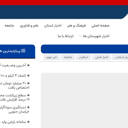
صفحه اصلی
فرهنگ و هنر
اخبار استان
علم و فناوری
جامعه
اخبار شهرستان ها
ارتباط با ما
پربازدیدترین ه
ار اسلایدر
,
اخبار اصلی
,
اسلایدر
,
جامعه
,
خبر مهم
آخـرین وضــعیت آم
كشف 4 کیلو و 100 گرم هروئین فشرده در”نهبندان”
۲۰ میلیارد تومان
اختصاص یافت
سطح زیرکشت محصو
۱۹ درصد افزایش یافت
خراسان جنوبی
سامانه بارشی وارد