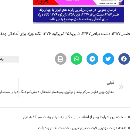
طبس1357،دشت بیاض1347، قاین1358،زیرکوه 1376 نگاه ویژه برای آمادگی ومقابله با این موضوع را می طلبد
لینک
قبلی
معاون وزیر علوم: مراکز رشد و نوآوری زمینه‌ساز اشتغال دانش‌آموختگان است
سخت‌ترین شرایط پس از انقلاب را با اتکای به مردم پشت سر گذاشتیم
هفته دولت بهترین فرصت برای تبیین خدمات نظام و دولت