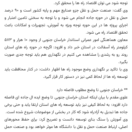
توجه شود می توان اقتصاد راه ها را محقق کرد.
وی گفت: صنعت حمل و نقل جزو صنایع مهم و پایه کشور است و 90 درصد
حمل و نقل در حوزه جاده انجام می شود و با توجه به سختی تامین اعتبار و
اجرای پروژه ها در این حوزه توجه ویژه به آموزش، تجهیزات و امکانات باعث
تحقق اقتصاد راه می شود.
معاون هماهنگی امور عمرانی استاندار خراسان جنوبی از وجود 10 هزار و 573
کیلومتر راه آسفالت در استان خبر داد و افزود: اگرچه در حوزه راه های استان
روند رو به رشدی را مشاهده می کنیم در نگهداری هم باید توجه جدی صورت
بگیرد.
وی با تاکید بر نگهداری وضع موجود راه ها اظهار داشت: در کنار محافظت باید
توسعه راه ها از لحاظ کمی نیز در دستور کار قرار گیرد.
** خراسان جنوبی تا وضع مطلوب فاصله دارد
علوی مقدم با بیان اینکه استان خراسان جنوبی تا وضع ایده ال جاده ای فاصله
دارد افزود: به لحاظ کیفی نیز باید توسعه راه های استان ارتقا یابد و حتی برخی
جاده ها تبدیل به آزادراه شود که کار در بخشی از موضوعات شروع شده است.
وی آموزش را سنگ بنای توسعه دانست و تصریح کرد: برای حفظ محورهای
اصلی، ارتباط صنعت حمل و نقل با دانشگاه ها موثر خواهد بود و صنعت حمل