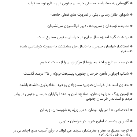
گازرسانی به 500 واحد صنعتی خراسان جنوبی در راستای توسعه توليد
شورای اطلاع رسانی ، یکی از ضرورت های فعلی جامعه
نماینده نهبندان و سربیشه ، دبیر فراکسیون مرزنشینان
برداشت گیاه آنغوزه سال جاری در خراسان جنوبی ممنوع است
استاندار خراسان جنوبی : به دنبال حل مشکلات به صورت کارشناسی شده
هستیم
در جذب منابع و اخذ مجوزها از مرکز، زمان را از دست ندهیم
شتاب اجرای راه‌آهن خراسان جنوبی؛ پیشرفت پروژه از ۳۵ درصد گذشت
معاون استاندار خراسان‌جنوبی: مسوولان روحیه انتقادپذیری داشته باشند
آزمون بزرگ تحول‌خواهان، اصلاح‌طلبان و اعتدال‌گرایان خراسان جنوبی در برابر
مردم و استاندار خراسان جنوبی
اختصاص 100 میلیارد تومان اعتبار ویژه به شهرستان نهبندان
آخـرین وضعیت آماری ڪرونا در خراسان جنوبی
توجه عمیق به هنر و هنرمندان سینما می تواند به رفع آسیب های اجتماعی در
ابعاد مختلف کمک کند