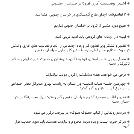
آخـرین وضــعیت آماری ڪرونا در خــراسان جنــوبی
۲ تفاهم‌نامه اجرای طرح گردشگری در خراسان جنوبی امضا شد
هیچ مورد مثبتی از کرونا در خراسان جنوبی نداریم
آیینه دار : رسانه های گروهی باید امیدآفرینی کنند
تقدیر و تشکر وزیر تعاون کار و رفاه اجتماعی از انجام فعالیت های آماری و تلاش
در جهت اعتلای نظام آماری توسط مدیر کل تعاون خراسان جنوبی
معرفی پدران علمی استان، فرهیختگان، هنرمندان بر تقویت هویت ایرانی اسلامی
تاثیرگذار است
برخی می خواهند همه مشکلات را گردن دولت بیاندازند
چهارمین جلسه هیات اندیشه ورز استان به ریاست بهاری مدیرکل دفتر اجتماعی
با موضوع فرار از منزل بر گزار گردید
تعیین اطلس سرمایه گذاری خراسان جنوبی گامی مثبت برای سرمایه‌گذاری در
استان است
مراسم رونمایی از کتاب «هلوک هلوک» در بیرجند برگزار می شود
مراکز خیریه پشت و پناه مردم محروم و نیازمند هستند باید مورد حمایت قرار
گیرند