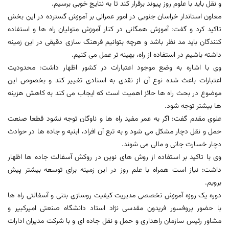
و نقل باید با علوم روز پیوند برقرار کند تا به نتایج خوبی برسیم.
معاون استاندار خراسان جنوبی در امور عمرانی بر آموزش گسترده در این بخش
تاکید کرد و گفت: آموزش همگانی در کنار آموزش متولیان راه ها و استفاده
کنندگان باید مد نظر باشد و هرچه بتوانیم فرهنگ سازی دقیقی در این زمینه
داشته باشیم در استفاده از راه، بهینه تر عمل می کنیم.
وی با اشاره به وضع موجود اعتبارات در کشور اظهار داشت: محدودیت
اعتبارات باعث شده نوع آن از نقدی به اسنادی تغییر کند و بخصوص این
موضوع در بحث راه ها حائز اهمیت است که ایجاب می کند به کاهش هزینه
ها بیشتر توجه شود.
علوی مقدم گفت: اگر به عمر مفید راه ها و ناوگان توجه نشود قطعا صنعت
حمل و نقل دچار مشکل می شود و به تبع آن افراد، ابنیه و جاده ها در حوادث
دچار خسارت جانی و مالی می شوند.
وی با تاکید بر استفاده از روش های نوین در روکش آسفالت جاده ها اظهار
داشت: نیاز است همراه با علم روز در این زمینه برای توسعه بیشتر پیش
برویم.
دوره یک روزه آموزش تخصصی مدیریت کیفیت روسازی بتنی و آسفالتی راه ها
با حضور پروفسور فریدون مقدسی نژاد استاد دانشگاه صنعتی امیرکبیر و
مشاور رئیس سازمان راهداری و حمل و نقل جاده ای و با شرکت مدیران ادارات