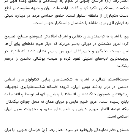
انصارالرضا (ع) خراسان جنوبی بر تداوم راه ایستادگی و تحقق وعده الهی در
شکست مستکبران تأکید کرد و گفت: اراده ملت ایران و جبهه مقاومت بر قطع
دست متجاوزان از منطقه استوار است. حضور حماسی مردم در میدان، لبیکی
به فرمان الهی برای مقابله با دشمنان و استکبار جهانی است.
وی با اشاره به توانمندی‌های دفاعی و اشراف اطلاعاتی نیروهای مسلح، تصریح
کرد: امروز دشمنان در دورانی به‌سر می‌برند که دیگر هیچ نقطه‌ای برای آن‌ها
امن نیست. نخبگان و جان‌برکفان این مرز و بوم نشان دادند که قادرند در
پیچیده‌ترین لایه‌های امنیتی نفوذ کرده و هیمنه پوشالی دشمن را درهم
بشکنند.
حجت‌الاسلام کمالی با اشاره به شکست‌های پیاپی تکنولوژی‌های ادعایی
دشمن در برابر پدافند بومی ایران، افزود: افسانه شکست‌ناپذیری تجهیزات
پیشرفته‌ای همچون جنگنده‌های اف-35 با ردیابی و انهدام توسط پدافند ما به
پایان رسیده است. امروز خلیج فارس و دریای عمان نه محل جولان بیگانگان،
بلکه عرصه اقتدار نیروی دریایی و شناورهای تندرو و تجهیزات مدرن ایران
اسلامی است.
مسئول دفتر نمایندگی ولی‌فقیه در سپاه انصارالرضا (ع) خراسان جنوبی با بیان