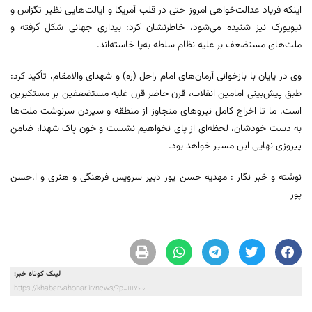
اینکه فریاد عدالت‌خواهی امروز حتی در قلب آمریکا و ایالت‌هایی نظیر تگزاس و
نیویورک نیز شنیده می‌شود، خاطرنشان کرد: بیداری جهانی شکل گرفته و
ملت‌های مستضعف بر علیه نظام سلطه به‌پا خاسته‌اند.
وی در پایان با بازخوانی آرمان‌های امام راحل (ره) و شهدای والامقام، تأکید کرد:
طبق پیش‌بینی امامین انقلاب، قرن حاضر قرن غلبه مستضعفین بر مستکبرین
است. ما تا اخراج کامل نیروهای متجاوز از منطقه و سپردن سرنوشت ملت‌ها
به دست خودشان، لحظه‌ای از پای نخواهیم نشست و خون پاک شهدا، ضامن
پیروزی نهایی این مسیر خواهد بود.
نوشته و خبر نگار : مهدیه حسن پور دبیر سرویس فرهنگی و هنری و ا.حسن
پور
لینک کوتاه خبر:
https://khabarvahonar.ir/news/?p=111760