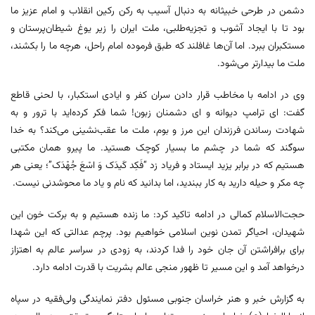
دشمن در طرحی خبیثانه به دنبال آسیب به رکن رکین انقلاب و امام عزیز ما
بود تا با ایجاد آشوب و تجزیه‌طلبی، ملت ایران را زیر یوغ شیطان‌پرستان و
مستکبران ببرد. اما آن‌ها غافلند که طبق فرموده امام راحل، هرچه ما را بکشند،
ملت ما بیدارتر می‌شود.
وی در ادامه با مخاطب قرار دادن سران کفر و ایادی استکبار، با لحنی قاطع
گفت: ای ترامپ دیوانه و ای دشمنان زبون! شما فکر کرده‌اید با ترور و به
شهادت رساندن فرزندان این مرز و بوم، ملت ما عقب‌نشینی می‌کند؟ به خدا
سوگند که شما در چشم ما بسیار کوچک هستید. ما پیرو همان مکتبی
هستیم که در برابر یزید ایستاد و فریاد زد “فَکِد کَیدَک وَ اسْعَ جُهْدَک”؛ یعنی هر
چه مکر و حیله دارید به کار ببندید، اما بدانید که نام و یاد ما محوشدنی نیست.
حجت‌الاسلام کمالی در ادامه تاکید کرد: ما زنده هستیم و به برکت خون این
شهیدان، احیاگر تمدن نوین اسلامی خواهیم بود. پرچم عدالتی که این شهدا
برای برافراشتن آن جان خود را فدا کردند، به زودی در سراسر عالم به اهتزاز
درخواهد آمد و این مسیر تا ظهور منجی عالم بشریت با قدرت ادامه دارد.
به گزارش خبر و هنر خراسان جنوبی مسئول دفتر نمایندگی ولی‌فقیه در سپاه