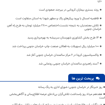
دارد
روند بستری بیماران کرونایی در بیرجند صعودی است
فاطمیه امسال با ورود پیکرهای پاک و مطهر شهدا به استان متفاوت است
تلاش معتمدیان به نتیجه نشست،اختصاص ۲۸۰۰ میلیارد تومان به طرح راه آهن
خراسان جنوبی
۱۴ طرح بخش کشاورزی شهرستان سربیشه به بهره‌برداری رسید
100 میلیارد ریال تسهیلات به فعالان صنعت چاپ خراسان جنوبی پرداخت شد
واکسیناسیون کرونا در ۶ مرکز سالمندان خراسان جنوبی آغاز شد
?سند راهبردی سالمندان خراسان جنوبی رونمایی شد
پربحث ترین ها
روز خبرنگار در خراسان جنوبی؛ شورای اداری به رنگ رسانه
هفدهم مرداد روز پاسداشت تلاش‌گران بی‌ادعای عرصه اطلاع‌رسانی و آگاهی‌بخشی
است
خبرنگاران، این طلایه‌داران راستین خدمت در رسانه، انسان‌های پرتلاش و فداکاری