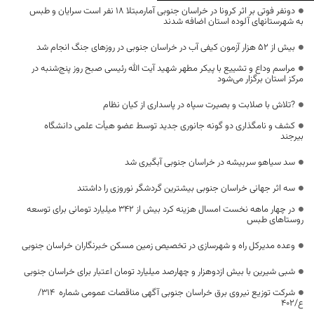
دونفر فوتی بر اثر کرونا در خراسان جنوبی آمارمبتلا 18 نفر است سرایان و طبس
به شهرستانهای آلوده استان اضافه شدند
بیش از ۵۲ هزار آزمون کیفی آب در خراسان جنوبی در روزهای جنگ انجام شد
مراسم وداع و تشییع با پیکر مطهر شهید آیت الله رئیسی صبح روز پنج‌شنبه در
مرکز استان برگزار می‌شود
?تلاش با صلابت و بصیرت سپاه در پاسداری از کیان نظام
کشف و نامگذاری دو گونه جانوری جدید توسط عضو هیأت علمی دانشگاه
بیرجند
سد سیاهو سربیشه در خراسان جنوبی آبگیری شد
سه اثر جهانی خراسان جنوبی بیشترین گردشگر نوروزی را داشتند
در چهار ماهه نخست امسال هزینه کرد بیش از ۳۴۲ میلیارد تومانی برای توسعه
روستاهای طبس
وعده مدیرکل راه و شهرسازی در تخصیص زمین مسکن خبرنگاران خراسان جنوبی
شبی شیرین با بیش ازدوهزار و چهارصد میلیارد تومان اعتبار برای خراسان جنوبی
شرکت توزیع نیروی برق خراسان جنوبی آگهی مناقصات عمومی شماره 314/
ع/402