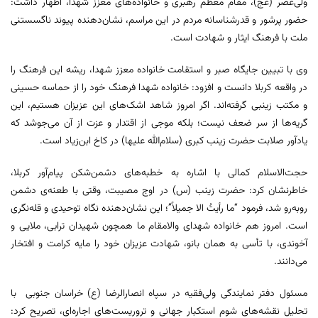
ولی‌عصر (عج)، مقام معظم رهبری و خانواده‌های معزز شهدا، اظهار داشت:
حضور پرشور و قدرشناسانه مردم در این مراسم، نشان‌دهنده پیوند ناگسستنی
ملت با فرهنگ ایثار و شهادت است.
وی با تبیین جایگاه صبر و استقامت خانواده معزز شهدا، ریشه این فرهنگ را
در واقعه کربلا دانست و افزود: خانواده شهدا فرهنگ خود را از حماسه حسینی
و مکتب زینبی گرفته‌اند. اگر امروز شاهد اشک‌های این عزیزان هستیم، این
گریه‌ها از سر ضعف نیست؛ بلکه موجی از اقتدار و عزت از آن می‌جوشد که
یادآور صلابت حضرت زینب کبری (سلام‌الله علیها) در کاخ ابن‌زیاد است.
حجت‌الاسلام کمالی با اشاره به خطبه‌های دشمن‌شکن پیام‌آور کربلا،
خاطرنشان کرد: حضرت زینب (س) در اوج مصیبت، وقتی با طعنه‌ی دشمن
روبه‌رو شد، فرمود “ما رأیتُ الا جمیلاً”؛ این نشان‌دهنده نگاه توحیدی و قله‌نگری
است. امروز هم خانواده شهدای والامقام ما همچون شهیدان ترابی، ملایی و
آخوندی، با تأسی به همان بانو، شهادت عزیزان خود را مایه کرامت و افتخار
می‌دانند.
مسئول دفتر نمایندگی ولی‌فقیه در سپاه انصارالرضا (ع) خراسان جنوبی با
تحلیل نقشه‌های شوم استکبار جهانی و تروریست‌های اجاره‌ای، تصریح کرد: