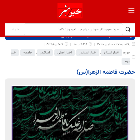
برگ نخست
نوشته‌ها
حضرت فاطمه الزهرا(س)
یکشنبه 27 دسامبر 2020
9:38 ب.ظ
کدخبر:51218
حوزه:
اخبار استان
,
اخبار اسلایدر
,
اخبار اصلی
,
اسلایدر
,
جامعه
,
خبر
مهم
حضرت فاطمه الزهرا(س)