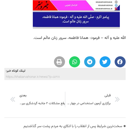
الله علیه و آله – فرمود: همانا فاطمه، سرور زنان عالَم است.
لینک کوتاه خبر:
https://khabarvahonar.ir/news/?p=51218
قبلی
بعدی
برگزاری آزمون استخدامی در چهار شهرستان استان
رفع مشکلات ۲ جاذبه گردشگری بیرجند در دستور کار قرار گرفت
سخت‌ترین شرایط پس از انقلاب را با اتکای به مردم پشت سر گذاشتیم