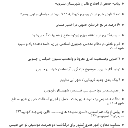
بیانیه جمعی از اصلاح طلبان شهرستان بشرویه
تعداد فوتی های در اثر بیماری کرونا به 722 مورد در خراسان جنوبی رسید؛
40 درصد مراتع خراسان جنوبی در اختیار عشایر
سرمایه‌گذاری در منطقه مرزی زیرکوه مانع از هدررفت آب می‌شود
کار و تلاش در نظام مقدس جمهوری اسلامی ایران، ادامه دهنده راه و سیره
شهداست
?آخـرین وضــعیت آماری ڪرونا و واڪسیناسـیون خـراسان جنـوبی
تولید آثار هنری با موضوع «زندگی با آیه‌ها» در خراسان جنوبی
? رنگ بندی جدید کرونایی / شهر آبی نداریم
راهـپـیــمایی روز جــهانــی قـــدس، شهرستان فردوس
مناقصه عمومي یک مرحله ای پخت ، حمل و اجرای آسفالت خیابان های سطح
شهر اسفدن
پیامی از یک هم استانی دلسوز نماینده های………… قاین وبیرجند کجایید???
نمیبینید? نمیفهمید???
تسلیت معاون امور هنری کشور برای درگذشت دو هنرمند موسیقی نواحی عیسی