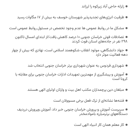
زلزله حاجی آباد زیرکوه را لرزاند
ظرفیت انرژی‌های تجدیدپذیر شهرستان خوسف به بیش از ۱۷ مگاوات رسید
مشکل ما در روابط عمومی ها عدم وجود تخصص در مسئول روابط عمومی است
تصادفات فوتی خراسان جنوبی ۱۰ درصد کاهش یافت/از ابتدای امسال تاکنون
۲۹۸ نفر در جاده‌های استان فوت کردند
جهاد دانشگاهی، مولود انقلاب شکوهمند اسلامی است، نهادی که بیش از چهار
دهه فعالیت موثر دارد
شهرداری فردوس به عنوان شهرداری برتر خراسان جنوبی انتخاب شد
آموزش و پیشگیری از مهمترین تمهیدات ادارات خراسان جنوبی برای مقابله با
کرونا است
مبلغان دین پرچمداران مکتب اهل بیت و وارثان اولیای الهی هستند
فتنه‌ها نشانه‌ای از ترک فعل برخی مسوولان است
سرپرست آموزش و پرورش خراسان جنوبی خبر داد: آموزش وپرورش درردیف
دستگاههای برترمبارزه باموادمخدر
کار معلم همان کار انبیاء الهی است