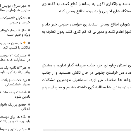
باشد و واگذاری آگهی به رسانه را قطع کنند. به گفته وی
مهر سرخ ؛ پویش ا
جنوبی همزمان با سالر
ستگاه های اجرایی را به مردم اطلاع رسانی کنند.
خراسان جنوبی
شورای اطلاع رسانی استانداری خراسان جنوبی خبر داد و
حال 11 بیمار 
ا اعلام کنند و مدیرانی که کم کاری کنند بدون تعارف به
ویژه وخیم است
خراسان جنوبی
فلاکت را کسب کرد
مشارکت 
در انتخابات خانه مط
ی استان چاره ای جزء جذب سرمایه گذار نداریم و مشکل
براثر ابتلا به کرونا فو
صاد مرز خراسان جنوبی در حال تلاش هستیم و از جانب
بهانه ها مختلف می آورد. اسماعیلی مهمترین مشکلات
پرداخت تسهیلات بر
بحران خشکسالی
ت و توانمندی ها مطالبه گری داشته باشیم و سازمان مردم
قطعات و خدمات فنا
تامین شود
حضور پر رنگ بانوا
انقلاب
نگاه ها برای توسعه
باید ریسک پذیر باشند
مردم بالاترین سرم