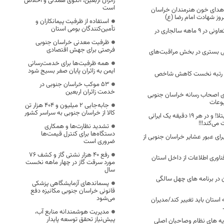
زائران اربعین، الگوی همدلی و اخلاص
است
هدای خون هنرمندان خراسان
وز شهادت امام رضا (ع)
استفاده از ظرفیت پیمانکاران و
تأمین‌کنندگان بومی استان
تشکیل 52شرکت تعاونی در 9 ماهه سالجاری در
ظرفیت معدنی خراسان جنوبی
فرصتی برای جهش اقتصادی
کرونایی بستری در بخش مراقبت‌های
همه ظرفیت‌ها برای خدمت‌رسانی
ایمن به زائران پایان صفر بسیج شود
، رتبه نخست کاهش شاخص
53 موکب خراسان جنوبی در
خدمت زائران اربعین
79 درصدی اصحاب رسانه خراسان جنوبی
بوعات
جابه‌جایی 2 میلیون و 404 هزار تن
کالا از خراسان جنوبی به سراسر کشور
هر ۵۳ ثانیه یک مبتلا! و در هر ۱۹ دقیقه یک ایرانی
ت می‌کند!!!
تشدید نظارت‌ها و همکاری
دستگاه‌ها برای کنترل قیمت‌ها
ای عبور عشایر خراسان جنوبی از
ضروری است
رفع 40 هزار نشتی گاز و کشف 76
وری اطلاعات از داخل استان
مورد سرقت گاز در چهار ماهه نخست
سال
ن در برنامه های چهل سالگی
پسماندهای آزمایشگاهی پزشکی
قانونی خراسان جنوبی مکانیزه دفع
می‌شود
 استان باید تغییر کند/مدیران
مدیریت هوشمندانه منابع آب،
پیش‌نیاز تحقق توسعه پایدار
ایه های نظام وصاحبان اصلی