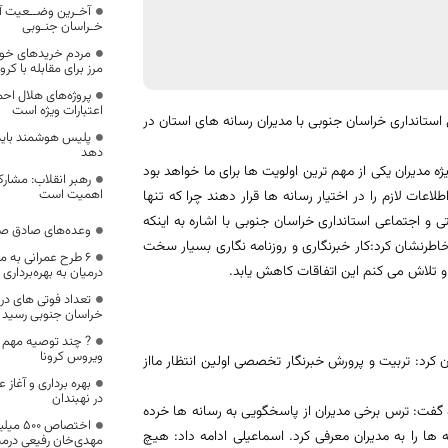
آخـرین وضــعیت آ
خـراسان جنـوبی
مردم خریدهای خود ر
مرز برای مقابله با کرون
پروژه‌های هلال احم
اعتبارات ویژه است
تانداری خراسان جنوبی با مدیران رسانه های استان در
پلیس هوشمند باید 
دهد
ژه مدیران یکی از مهم ترین اولویت ها برای ما خواهد بود
رهبر انقلاب: مشارکت
اهمیت است
اعات لازم را در اختیار رسانه ها قرار دهند چرا که تنها
و اجتماعی استانداری خراسان جنوبی با اشاره به اینکه
وعده‌های صادق ص
اطرنشان کرد:کار خبرنگاری و روزنامه نگاری بسیار سخت
۶ طرح عمرانی به 
 و تلاش می کنم این اتفاقات کاهش یابد.
درمیان به بهره‌برداری
خراسان جنوبی رسید
? چند توصیه مهم س
ویروس کرونا
ن کرد: تربیت و پرورش خبرنگار تخصصی اولین انتظار مااز
در نهبندان
 گفت: ترس برخی مدیران از پاسخگویی به رسانه ها خرده
اختصاص
ا را به مدیران معرفی کرد. اسماعیلی ادامه داد: هیچ
مهدی‌خان رفیعی درمی