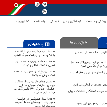
پزشکی و سلامت
گردشگری و میراث فرهنگی
یادداشت
کشاورزی
ا
داغ ترین ها
پیشنهادی:
سخت‌ترین شرایط پس از انقلاب را
ظرفیت ها و همدلی راه حل
با اتکای به مردم پشت سر گذاشتیم
هفته دولت بهترین فرصت برای
ه بدیع الزمان فروزانفر به نسل
تبیین خدمات نظام و دولت
ویت و فرهنگ می شود
یشتازی خراسان جنوبی در پرونده
ز استان‌های برتر از نظر امنیت
ثبت جهانی آسبادها
تقدیر مقام عالی وزارت از عملکرد
نوبی همچنان قربانی می گیرد
جهادی معاونت آموزش ابتدایی
خراسان جنوبی/ ۴۶۰۰ دانش‌آموز زیر
ر عرصه فرهنگ و شناخت جریان
چتر «طرح حامی»
۱۸۵ بیمار هموفیلی در خراسان
جنوبی تحت پوشش خدمات بیمه
رجند به بهره‌برداری رسید
سلامت قرار دارند