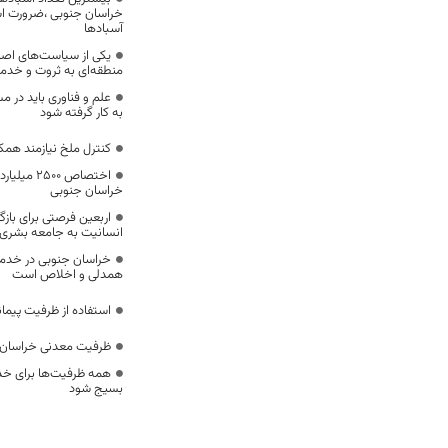
خراسان جنوبی ،ضرورت است
آسبادها
یکی از سیاست‌های اصل
منطقه‌ای به ثروت و خد
علم و فناوری باید در م
به کار گرفته شود
کنترل ملخ نیازمند همک
اختصاص 500
خراسان جنوبی
اربعین فرصتی برای با
انسانیت به جامعه بشری
خراسان جنوبی در خدمت‌
همدلی و اخلاص است
استفاده از ظرفیت پیمان
ظرفیت معدنی خراسان 
همه ظرفیت‌ها برای خدم
بسیج شود