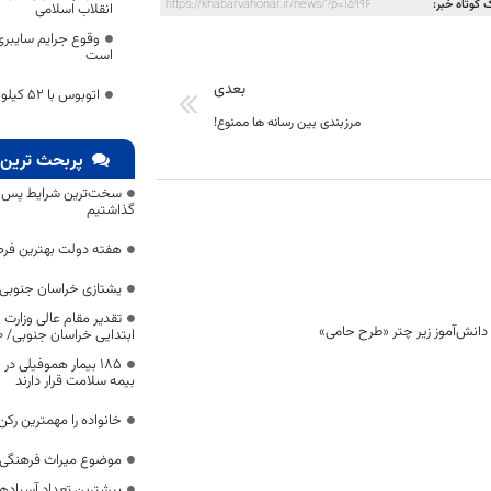
 کوتاه خبر:
https://khabarvahonar.ir/news/?p=15996
انقلاب اسلامی
وقوع جرایم سایبری
است
بعدی
اتوبوس با 52 کیلو تریاک در”نهبندان” توقیف شد
مرزبندی بین رسانه ها ممنوع!
پربحث ترین 
سخت‌ترین شرایط پس از 
گذاشتیم
هفته دولت بهترین فرص
یشتازی خراسان جنوبی د
تقدیر مقام عالی وزارت
ابتدایی خراسان جنوبی/ ۴۶۰۰ دانش‌آموز زیر چتر «طرح حامی»
۱۸۵ بیمار هموفیلی
بیمه سلامت قرار دارند
خانواده را مهمترین رک
موضوع میراث فرهنگی،
بیشترین تعداد آسبادها