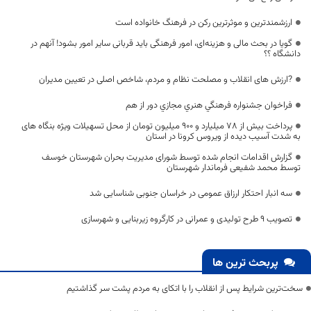
ارزشمندترین و موثرترین رکن در فرهنگ خانواده است
گویا در بحث مالی و هزینه‌ای، امور فرهنگی باید قربانی سایر امور بشود! آنهم در
دانشگاه ؟؟
?ارزش های انقلاب و مصلحت نظام و مردم، شاخص اصلی در تعیین مدیران
فراخوان جشنواره فرهنگي هنري مجازي دور از هم
پرداخت بیش از 78 میلیارد و 900 میلیون تومان از محل تسهیلات ویژه بنگاه های
به شدت آسیب دیده از ویروس کرونا در استان
گزارش اقدامات انجام شده توسط شورای مدیریت بحران شهرستان خوسف
توسط محمد شفیعی فرماندار شهرستان
سه انبار احتکار ارزاق عمومی در خراسان جنوبی شناسایی شد
تصویب 9 طرح تولیدی و عمرانی در کارگروه زیربنایی و شهرسازی
پربحث ترین ها
سخت‌ترین شرایط پس از انقلاب را با اتکای به مردم پشت سر گذاشتیم