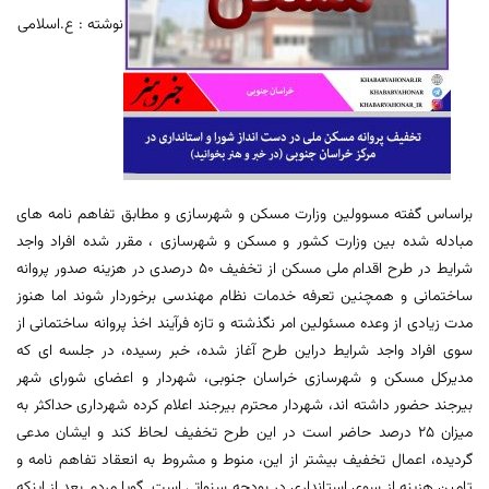
نوشته : ع.اسلامی
براساس گفته مسوولین وزارت مسکن و شهرسازی و مطابق تفاهم نامه های
مبادله شده بین وزارت کشور و مسکن و شهرسازی ، مقرر شده افراد واجد
شرایط در طرح اقدام ملی مسکن از تخفیف 50 درصدی در هزینه صدور پروانه
ساختمانی و همچنین تعرفه خدمات نظام مهندسی برخوردار شوند اما هنوز
مدت زیادی از وعده مسئولین امر نگذشته و تازه فرآیند اخذ پروانه ساختمانی از
سوی افراد واجد شرایط دراین طرح آغاز شده، خبر رسیده، در جلسه ای که
مدیرکل مسکن و شهرسازی خراسان جنوبی، شهردار و اعضای شورای شهر
بیرجند حضور داشته اند، شهردار محترم بیرجند اعلام کرده شهرداری حداکثر به
میزان 25 درصد حاضر است در این طرح تخفیف لحاظ کند و ایشان مدعی
گردیده، اعمال تخفیف بیشتر از این، منوط و مشروط به انعقاد تفاهم نامه و
تامین هزینه از سوی استانداری در بودجه سنواتی است. گویا مردم بعد از اینکه