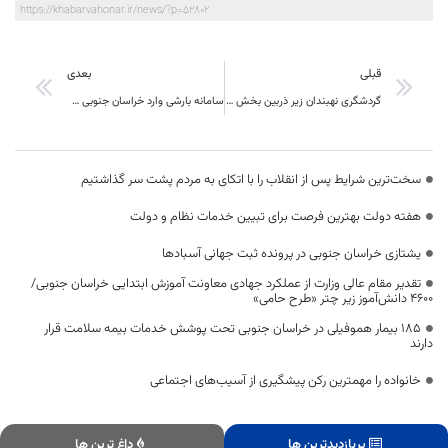
https://khabarvahonar.ir/news/?p=52802
قبلی
بعدی
گردشگری نهبندان زیر ذربین بخش خصوصی ،نماینده و فرماندار
سامانه بارشی وارد خراسان جنوبی می‌شود
سخت‌ترین شرایط پس از انقلاب را با اتکای به مردم پشت سر گذاشتیم
هفته دولت بهترین فرصت برای تبیین خدمات نظام و دولت
یشتازی خراسان جنوبی در پرونده ثبت جهانی آسبادها
تقدیر مقام عالی وزارت از عملکرد جهادی معاونت آموزش ابتدایی خراسان جنوبی/
۴۶۰۰ دانش‌آموز زیر چتر «طرح حامی»
۱۸۵ بیمار هموفیلی در خراسان جنوبی تحت پوشش خدمات بیمه سلامت قرار
دارند
خانواده را مهمترین رکن پیشگیری از آسیب‌های اجتماعی
پربازدیدترین ها
داغ ترین ها