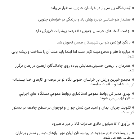
آزمایشگاه پی سی آر در خراسان جنوبی استقرار می‌یابد
هشدار هواشناسی درباره وزش باد و بارندگی در خراسان جنوبی
نهضت گلخانه‌ای خراسان جنوبی ۵۰ درصد پیشرفت فیزیکی دارد
بالگرد اوژانس هوایی شهرستان طبس تحویل شد
مبارزه با فقر و محرومیت لازم است اما ابتدا باید علت آن را شناخت و ریشه یابی
شود
همزمان با اربعین حسینی،همایش پیاده روی جاماندگان اربعین در زهان برگزار
شد.
مجمع خیرین ورزش یار خراسان جنوبی نگاه نو در عرصه ی کارهای خدا پسندانه
در راه نشاط و سلامت جامعه
بهاری مدیر کل روابط عمومی استانداری :روابط عمومي دستگاه هاي اجرايي
استان ارزيابي مي شوند
تقویت جریان ایمان و امید بین نسل جوان و نوجوان در سطح جامعه در دستور
کار است
ارزآوری ۵۱۲ میلیون دلاری صادرات کالا از مرز ماهیرود
با زیرساخت های موجود در بیمارستان ایران مهر نیازهای درمانی تمامی بیماران
سرطانی رفع می شود