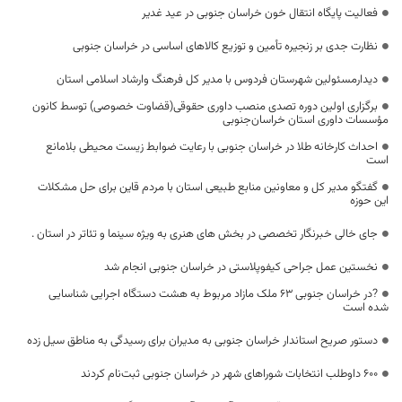
فعالیت پایگاه انتقال خون خراسان جنوبی در عید غدیر
نظارت جدی بر زنجیره تأمین و توزیع کالاهای اساسی در خراسان جنوبی
دیدارمسئولین شهرستان فردوس با مدیر کل فرهنگ وارشاد اسلامی استان
برگزاری اولین دوره تصدی منصب داوری حقوقی(قضاوت خصوصی) توسط کانون
مؤسسات داوری استان خراسان‌جنوبی
احداث کارخانه طلا در خراسان جنوبی با رعایت ضوابط زیست محیطی بلامانع
است
گفتگو مدیر کل و معاونین منابع طبیعی استان با مردم قاین برای حل مشکلات
این حوزه
جای خالی خبرنگار تخصصی در بخش های هنری به ویژه سینما و تئاتر در استان .
نخستین عمل جراحی کیفوپلاستی در خراسان جنوبی انجام شد
?در خراسان جنوبی ۶۳ ملک مازاد مربوط به هشت دستگاه اجرایی شناسایی
شده است
دستور صریح استاندار خراسان جنوبی به مدیران برای رسیدگی به مناطق سیل زده
۶۰۰ داوطلب انتخابات شوراهای شهر در خراسان جنوبی ثبت‌نام کردند