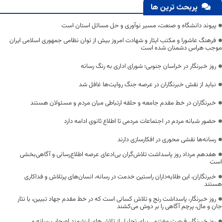
پربحث ترین ها
پیوند دانشگاه و صنعت، مسیر نوآوری و حل مسائل استان است
فرهنگ عاشورا و مکتب ایثار و شهادت امروز بیش از توان نظامی جمهوری اسلامی ایران
موجب هراس دشمنان شده است
روز خبرنگار در خراسان جنوبی؛ شورای اداری به رنگ رسانه
نباید از نقش خبرنگاران در عرصه جنگ روایت‌ها غافل شد
خبرنگاران در خط مقدم جامعه و حلقه ارتباطی میان مردم و مسئولان هستند
حضور شبانه مردم در اجتماعات مردمی تا اطلاع ثانوی ادامه دارد
رسانه‌ها نقشی محوری در افکارسازی دارند
هفدهم مرداد روز پاسداشت تلاش‌گران بی‌ادعای عرصه اطلاع‌رسانی و آگاهی‌بخشی
است
خبرنگاران، این طلایه‌داران راستین خدمت در رسانه، انسان‌های پرتلاش و فداکاری
هستند
روز خبرنگار، پاسداشت رنج و تلاش کسانی است که در خط مقدم جهاد تبیین، با نثار
جان و مال، پرچم آگاهی را بر دوش می‌کشند
روز خبرنگار، فرصت مغتنمی برای تجلیل از تلاش‌های ارزشمند اصحاب رسانه و