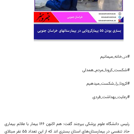
#در_خانه_میمانیم
#شکست_کرونا_مردم_همدلی
#کرونا_را_شکست_میدهیم
#رعایت_بهداشت_فردی
رئیس دانشگاه علوم پزشکی بیرجند گفت: هم اکنون ۱۶۶ بیمار با علائم بیماری
حاد تنفسی در بیمارستان‌های استان بستری اند که از این تعداد ۵۵ نفر مبتلای