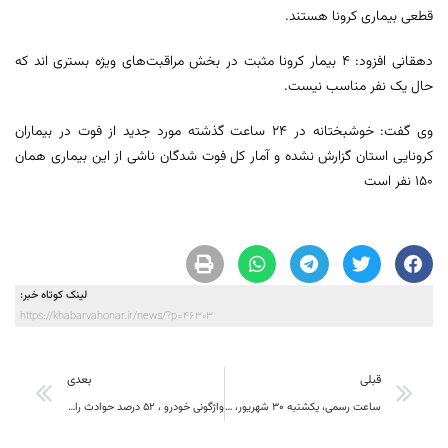
قطعی بیماری کرونا هستند.
دهقانی افزود: ۴ بیمار کرونا مثبت در بخش مراقبت‌های ویژه بستری اند که
حال یک نفر مناسب نیست.
وی گفت: خوشبختانه در ۲۴ ساعت گذشته مورد جدید از فوت در بیماران
کرونایی استان گزارش نشده و آمار کل فوت شدگان ناشی از این بیماری همان
۱۵۰ نفر است
لینک کوتاه خبر:
https://khabarvahonar.ir/news/?p=46303
قبلی
بعدی
ساعت رسمی، یکشنبه ۳۰ شهریور، یک ساعت به عقب برمی‌گردد.
واژگونی خودرو ، ۵۲ درصد حوادث رانندگی در خراسان جنوبی