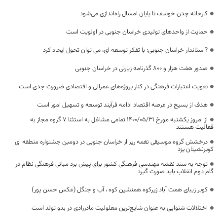
کارخانه چدن خوسف تا پایان امسال راه‌اندازی می‌شود
حمایت از واحدهای تولیدی خراسان جنوبی در اولویت است
?استاندار خراسان جنوبی: با تفکر توسعه ای، می توان تحول ایجاد کرد
صدور هفت هزار و ۸۰۰ گذرنامه زیارتی در خراسان جنوبی
تقویت اعتبارات فرهنگی در کنار پروژه‌های عمرانی و اقتصادی ضرورت جدی است
هدف از بسیج در عرصه اقتصاد ادامه فرآیند توسعه و تسهیل امور است
از امروز یکشنبه مورخ ۱۴۰۰/۰۵/۳۱ تمامی مشاغل به استثنا ۷ گروه مجاز به
فعالیت هستند
درخشش گروه موسیقی نغمه ریز از خراسان جنوبی در دومین جشنواره منطقه ای
کویرنشینان یزد
توجه به سند نقشه مهندسی فرهنگی کشور برای پیش برد مبانی فرهنگی نظام در
گام دوم انقلاب باید صورت گیرد
کویر زیبای همت آباد زیرکوه همنشین کوه ، آب و جنگل (عکس حسن پور)
اختلالات شنوایی به عنوان شایع‌ترین معلولیت مادرزادی در بدو تولد است