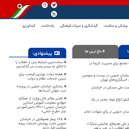
پزشکی و سلامت
گردشگری و میراث فرهنگی
یادداشت
کشاورزی
ا
داغ ترین ها
پیشنهادی:
سخت‌ترین شرایط پس از انقلاب را
تجمع برای مدیریت کرونا در
با اتکای به مردم پشت سر گذاشتیم
هفته دولت بهترین فرصت برای
راسان جنوبی در بیست‌ و سومین
تبیین خدمات نظام و دولت
خبرگزاری‌های تهران
یشتازی خراسان جنوبی در پرونده
هضت ملی مسکن در خراسان
ثبت جهانی آسبادها
تقدیر مقام عالی وزارت از عملکرد
ف یک تن و 12 کیلو انواع مواد مخدر در یک
جهادی معاونت آموزش ابتدایی
خراسان جنوبی/ ۴۶۰۰ دانش‌آموز زیر
چتر «طرح حامی»
ان جنوبی در رثای شهادت امام
۱۸۵ بیمار هموفیلی در خراسان
جنوبی تحت پوشش خدمات بیمه
روز ملی هنرهای نمایشی مبارک/
سلامت قرار دارند
ظم انقلاب را در خبر و هنر