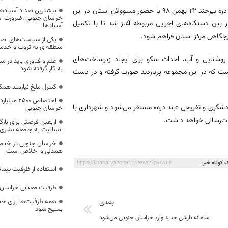
عملیات اجرایی طرح بهسازی و تامین زیرساخت‌های منطقه نمونه گردشگری بند دره بیرجند ۲۲ بهمن ۹۸ با حضور مسوولان استان در این
بیشترین تعداد آسبادها
خراسان جنوبی ،ضرورت است
 بین دستگاه‌های اجرایی مربوطه آغاز شد تا با تکمیل
آسبادها
جگاهی مرکز استان فراهم شود.
یکی از سیاست‌های اصل
منطقه‌ای به ثروت و خد
روشنایی و آب، احداث سکو برای ایجاد زیرساخت‌های
علم و فناوری باید در م
به کار گرفته شود
است که در این مجموعه پربازدید صورت گرفته و در دست
کنترل ملخ نیازمند همک
اختصاص 500
شگری و تفریحی «بند دره» مستقر می‌شود و شهرداری با
خراسان جنوبی
ات‌رسانی خواهد داشت.
اربعین فرصتی برای با
انسانیت به جامعه بشری
خراسان جنوبی در خدمت‌
همدلی و اخلاص است
 کوتاه خبر:
https://khabarvahonar.ir/news/?p=57114
استفاده از ظرفیت پیمان
ظرفیت معدنی خراسان 
همه ظرفیت‌ها برای خدم
بعدی
بسیج شود
سامانه بارشی جدید وارد خراسان جنوبی می‌شود