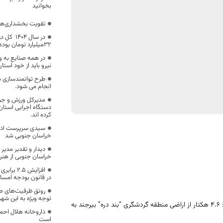
بخوانید
تقویت بخشداری‌ها د
32میلیارد تومان بوده است
در همه صنایع به و
نیرو باید از خود استا
طرح توانمندسازی 
انجام می شود.
مدیرکل ورزش و جوا
دستگاه اجرایی استان
کرده اند.
سیدی سرپرست ادار
خراسان جنوبی شد
دیدار و تقدیر مدیر
خراسان جنوبی از هن
افزایش .۵
در قانون بودجه امسا
رونق ظرفیت‌های 
توجه ویژه به این شه
شهردار بیرجند گفت: ۴.۶ هکتار از اراضی منطقه گردشگری “بند دره” بیرجند به
است