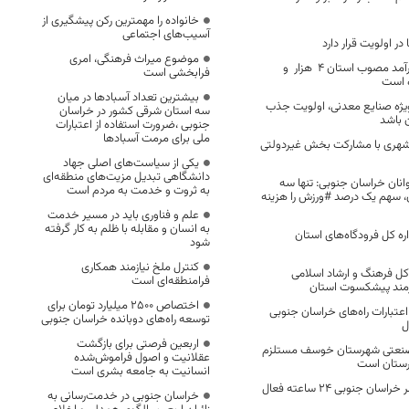
خانواده را مهمترین رکن پیشگیری از
آسیب‌های اجتماعی
ر اولویت قرار دارد
موضوع میراث فرهنگی، امری
در سال 1404 کل درآمد مصوب استان 4 هزار و
فرابخشی است
بیشترین تعداد آسبادها در میان
یژه صنایع معدنی، اولویت جذب
سه استان شرقی کشور در خراسان
ن باشد
جنوبی ،ضرورت استفاده از اعتبارات
ملی برای مرمت آسبادها
شهری با مشارکت بخش غیردولتی
یکی از سیاست‌های اصلی جهاد
دانشگاهی تبدیل مزیت‌های منطقه‌ای
نان خراسان جنوبی: تنها سه
به ثروت و خدمت به مردم است
، سهم یک درصد #ورزش را هزینه
علم و فناوری باید در مسیر خدمت
به انسان و مقابله با ظلم به کار گرفته
ه کل فرودگاه‌های استان
شود
کنترل ملخ نیازمند همکاری
 کل فرهنگ و ارشاد اسلامی
فرامنطقه‌ای است
رمند پیشکسوت استان
اختصاص 2500 میلیارد تومان برای
۲ برابری اعتبارات راه‌های خراسان جنوبی
توسعه راه‌های دوبانده خراسان جنوبی
ل
اربعین فرصتی برای بازگشت
صنعتی شهرستان خوسف مستلزم
عقلانیت و اصول فراموش‌شده
رستان است
انسانیت به جامعه بشری است
داروخانه هلال احمر خراسان جنوبی ۲۴ ساعته فعال
خراسان جنوبی در خدمت‌رسانی به