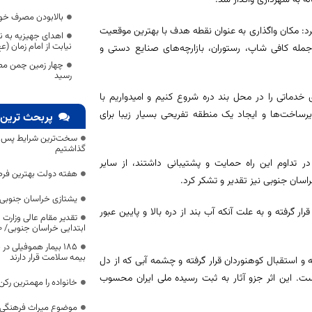
بالابودن مصرف خود
رد: مکان واگذاری به عنوان نقطه هدف با بهترین موقعیت
اهدای جهیزیه به ن
نیابت از امام زمان 
جمله کافی شاپ، رستوران، بازارچه‌های صنایع دستی و
چهار زمین چمن مصنو
رسید
 خدماتی را در محل بند دره شروع کنیم و امیدواریم با
رساخت‌ها و ایجاد یک منطقه تفریحی بسیار زیبا برای
پربحث ترین 
سخت‌ترین شرایط پس از 
گذاشتیم
ر تداوم این راه حمایت و پشتیبانی داشتند، از سایر
هفته دولت بهترین فرص
راسان جنوبی نیز تقدیر و تشکر کرد.
یشتازی خراسان جنوبی د
ار گرفته و به علت آنکه آب بند از دره بالا و پایین عبور
تقدیر مقام عالی وزارت
ابتدایی خراسان جنوبی/ ۴۶۰۰ دانش‌آموز زیر چتر «طرح حامی»
۱۸۵ بیمار هموفیلی
بیمه سلامت قرار دارند
 استقبال کوهنوردان قرار گرفته و چشمه آبی که از دل
ت. این اثر جزو آثار به ثبت رسیده ملی ایران محسوب
خانواده را مهمترین رک
موضوع میراث فرهنگی،