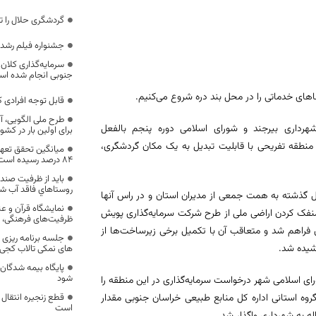
گردشگری حلال را ت
جشنواره فیلم رشد 
سرمایه‌گذاری‌ کلان
جنوبی انجام شده ا
اهای خدماتی را در محل بند دره شروع می‌کنیم.
قابل توجه افرادی ک
طرح ملی الگویی، آب
هرداری بیرجند و شورای اسلامی دوره پنجم بالفعل
برای اولین بار در کش
منطقه تفریحی با قابلیت تبدیل به یک مکان گردشگری،
میانگین تحقق تعهد
۸۴ درصد رسیده است
باید از ظرفیت صند
روستاهاي فاقد آب شرب
ل گذشته به همت جمعی از مدیران استان و در راس آنها
نمایشگاه‌ قرآن و ع
 منفک کردن اراضی ملی از طرح شرکت سرمایه‌گذاری پویش
ظرفیت‌های فرهنگی، ه
 فراهم شد و متعاقب آن با تکمیل برخی زیرساخت‌ها از
جلسه برنامه ریزی
شیده شد.
های نمکی تالاب کجی ن
پایگاه بیمه شدگان 
شود
رای اسلامی شهر درخواست سرمایه‌گذاری در این منطقه را
روه استانی اداره کل منابع طبیعی خراسان جنوبی مقدار
قطع زنجیره‌ انتقال م
است