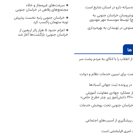
سرعت‌های غیرمجاز و خلاء
سرانه دارو در استان شایع است
مجتمع‌های رفاهی در خراسان جنوبی
وعروسان خراسان جنوبی به
خراسان جنوبی رتبه نخست پذیرش
(عج) توسط موسسه مهر مهدوی
توبه متهمان راکسب کرد
عی در نهبندان به بهره‌برداری
اعزام حدود 5 هزار زائر اربعین از
خراسان جنوبی؛ بازگشت‌ها آغاز شد
ها
انقلاب را با اتکای به مردم پشت سر
ت برای تبیین خدمات نظام و دولت
ر پرونده ثبت جهانی آسبادها
 از عملکرد جهادی معاونت آموزش
 در خراسان جنوبی تحت پوشش خدمات
ن پیشگیری از آسیب‌های اجتماعی
 امری فرابخشی است