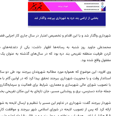
شهرداری واگذار شد و با این اقدام و تخصیص اعتبار در سال جاری کار اجرایی فض
محمدعلی جاوید روز شنبه به رسانه‌ها اظهار داشت: یکی از دغدغه‌های ش
کردن ظرفیت منطقه تفریحی بند دره بود که در سال‌های گذشته به عنوان یک 
مغفول واقع شده بود.
وی افزود: این موضوع که همواره مورد مطالبه شهروندان بیرجند بود طی دو سا
استاندار وقت و با محوریت شهرداری بیرجند تحقق پیدا کرد که در اولین گام با
با تصویب شورای عالی شهرسازی و معماری، شرایط برای فعالیت و سرمایه‌گذاری
جمله جاده دسترسی، برق و روشنایی مسیر، جان تازه‌ای به این مکان تفریحی بخ
شهردار بیرجند گفت: شهرداری در تداوم این مسیر با تنظیم و ارسال لایحه به شو
ارائه کرد که پس از تصویب لایحه در شورای اسلامی شهر بیرجند و موافقت کارگ
۴.۶ هکتار از اراضی هدف این منطقه در محل بند دره در قالب قرارداد اجاره ۱۰ ساله به شهرداری واگذار شد.