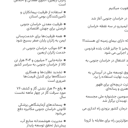
زائران اربعین، الگوی همدلی و اخلاص
است
قویت میکنیم
استفاده از ظرفیت پیمانکاران و
تأمین‌کنندگان بومی استان
در خراسان جنوبی آغاز شد
ظرفیت معدنی خراسان جنوبی
 ایمیدرو در سه نقطه خراسان
فرصتی برای جهش اقتصادی
ست
همه ظرفیت‌ها برای خدمت‌رسانی
ایمن به زائران پایان صفر بسیج شود
ه دارای بیمای زمینه ای هستند!!!
53 موکب خراسان جنوبی در
خیز تا جالیز قنات بلده فردوس
خدمت زائران اربعین
ور اجرایی می شود
جابه‌جایی 2 میلیون و 404 هزار تن
 اشتغال در خراسان جنوبی به
کالا از خراسان جنوبی به سراسر کشور
تشدید نظارت‌ها و همکاری
وق توسعه ملی در آبرساني به
دستگاه‌ها برای کنترل قیمت‌ها
، نهايت استفاده را برد.
ضروری است
ترت دریچه‌ای برای ظهور
رفع 40 هزار نشتی گاز و کشف 76
نری و رسانه‌ای
مورد سرقت گاز در چهار ماهه نخست
 سومین جشنواره ملی مجسمه
سال
هبندان برگزار شد
پسماندهای آزمایشگاهی پزشکی
درمان کشور بزودی راه اندازی می
قانونی خراسان جنوبی مکانیزه دفع
می‌شود
ؤثرترین راه برای مقابله با کرونا
مدیریت هوشمندانه منابع آب،
پیش‌نیاز تحقق توسعه پایدار