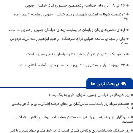
26 الی 28 آبان ماه اختتامیه پانزدهمین جشنواره تئاتر خراسان جنوبی
?وضعیت کرونا به تفکیک شهرستان های خراسان جنوبی دوشنبه 4 بهمن ماه
1400
ارتقای بخش‌های زنان و زایمان در بیمارستان‌های خراسان جنوبی از ضروریات است
یکی از شهدای سانحه هوایی فراجا سرهنگ« ابراهیم ابراهیم زاده» فرزند فردوس
است
حضور یک مشاور در کنار گروه های تئاتر خراسان جنوبی ضروری است
۱۳۲ پروژه عمران روستایی و عشایری در خراسان جنوبی آماده افتتاح است
پربحث ترین ها
روز خبرنگار در خراسان جنوبی؛ شورای اداری به رنگ رسانه
هفدهم مرداد روز پاسداشت تلاش‌گران بی‌ادعای عرصه اطلاع‌رسانی و آگاهی‌بخشی
است
خبرنگاران، این طلایه‌داران راستین خدمت در رسانه، انسان‌های پرتلاش و فداکاری
هستند
روز خبرنگار، پاسداشت رنج و تلاش کسانی است که در خط مقدم جهاد تبیین، با نثار