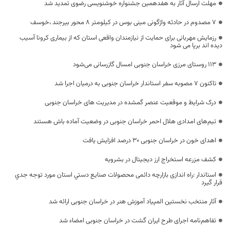
مهلت ارسال آثار به هفدهمین جشنواره خوشنویسی رضوی تمدید شد
۷ مصدوم در حادثه واژگونی مینی بوس در کیلومتر ۸ محور بیرجند ،خوسف
رزمایش مهربانی برای حمایت از نیازمندان واقعی استان که از بیماری کرونا آسیب
دیده اند برپا می شود
۱۱۳ روستای مرزی خراسان جنوبی امسال گازرسانی می‌شود
تاکنون ۷ مصوبه سفر استاندار خراسان جنوبی به درمیان اجرا شد
درک شرایط و موقعیت عنصر گمشده در مدیریت های خراسان جنوبی
تیم‌های امدادی هلال احمر خراسان جنوبی در وضعیت آماده باش هستند
اهدای خون در خراسان جنوبی ۳۰ درصد افزایش یافت
کشف مزرعه استخراج ارز دیجیتال در بشرویه
استاندار :راه اندازی بازارچه دائمی محصولات صنایع دستي استان مورد توجه جدي
قرار گيرد
آثار منتخب نخستین المپیاد آموزش هنر در خراسان جنوبی ارائه شد
تفاهم‌نامه اجرای طرح ایران گشت در خراسان جنوبی امضاء شد