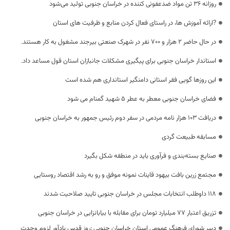
روزانه ۳۶ تن مواد ضدعفونی کننده در خراسان جنوبی تولید می‌شود
?ارائه آموزش ها، در راستای فعال کردن منابع و ظرفیت های استان
در حال حاضر ۲ هزار و ۷۰۰ نفر در شهرک صنعتی بیرجند مشغول به کار هستند.
استاندار خراسان جنوبی برای پیگیری مشکلات جانبازان استان قول مساعد داد.
این روزها گویی فقر استانی دامنگیر استانداری هم شده است
فضای خراسان جنوبی معطر به عطر ۵ شهید گمنام می شود
دریافت ۱۰۳ هزار نامه مردمی در سفر دوم رئیس جمهور به خراسان جنوبی
مسابقه طبیعت گردی
صنایع بسته‌بندی و فرآوری باید در منطقه شکل بگیرد
مجتمع زرین بافت بیهود قاینات نمونه موفق و رو به رشد اقتصاد روستایی
۱۱۸ داوطلب انتخابات مجلس در خراسان جنوبی تایید صلاحیت شدند
تزریق اعتبار 77 میلیارد تومان برای مقابله با بیابانزایی در خراسان جنوبی
دبیر شورای فرهنگ عمومی استان خراسان جنوبی :روز قدس یادآور لزوم وحدت