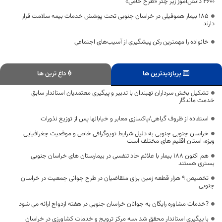
۴۶۰۰ دانش‌آموز زیر چتر «طرح حامی»
۱۸۵ بیمار هموفیلی در خراسان جنوبی تحت پوشش خدمات بیمه سلامت قرار
دارند
خانواده را مهمترین رکن پیشگیری از آسیب‌های اجتماعی
پربازدیدترین ها
داغ ترین ها
تشکیل بخش سرداران نهبندان با تدبیر و پیگیری معتمدیان استاندار سابق
خدمت ماندگار
استفاده از ظروف گیاهی/پاکسازی معابر و خیابانها پس از توزیع نذورات
خراسان جنوبی جنوبی به دلیل شرایط توپوگرافی خاص و موقعیت جغرافیایی
ویژه، استان اقلیم های مختلف است
هم اکنون 188 بیمار با علائم حاد تنفسی در بیمارستان های خراسان جنوبی
بستری هستند
تخصیص ۹ هزار قطعه زمین برای متقاضیان در طرح جوانی جمعیت در خراسان
جنوبی
?خدمات مشاوره‌ رایگان به جوانان خراسان جنوبی در هفته ازدواج ارائه می شود
با پیگیری استاندار محقق شد ،سه مرکز ترویج و خدمات کشاورزی در خراسان