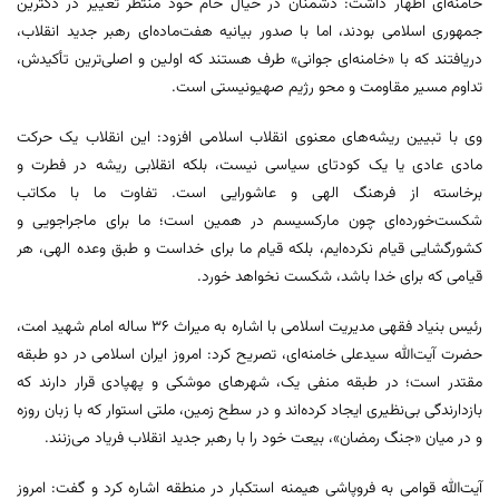
خامنه‌ای اظهار داشت: دشمنان در خیال خام خود منتظر تغییر در دکترین
جمهوری اسلامی بودند، اما با صدور بیانیه هفت‌ماده‌ای رهبر جدید انقلاب،
دریافتند که با «خامنه‌ای جوانی» طرف هستند که اولین و اصلی‌ترین تأکیدش،
تداوم مسیر مقاومت و محو رژیم صهیونیستی است.
وی با تبیین ریشه‌های معنوی انقلاب اسلامی افزود: این انقلاب یک حرکت
مادی عادی یا یک کودتای سیاسی نیست، بلکه انقلابی ریشه در فطرت و
برخاسته از فرهنگ الهی و عاشورایی است. تفاوت ما با مکاتب
شکست‌خورده‌ای چون مارکسیسم در همین است؛ ما برای ماجراجویی و
کشورگشایی قیام نکرده‌ایم، بلکه قیام ما برای خداست و طبق وعده الهی، هر
قیامی که برای خدا باشد، شکست نخواهد خورد.
رئیس بنیاد فقهی مدیریت اسلامی با اشاره به میراث 36 ساله امام شهید امت،
حضرت آیت‌الله سیدعلی خامنه‌ای، تصریح کرد: امروز ایران اسلامی در دو طبقه
مقتدر است؛ در طبقه منفی یک، شهرهای موشکی و پهپادی قرار دارند که
بازدارندگی بی‌نظیری ایجاد کرده‌اند و در سطح زمین، ملتی استوار که با زبان روزه
و در میان «جنگ رمضان»، بیعت خود را با رهبر جدید انقلاب فریاد می‌زنند.
آیت‌الله قوامی به فروپاشی هیمنه استکبار در منطقه اشاره کرد و گفت: امروز