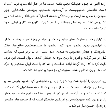
اراده الهی در جنود حزب‌الله تجلی یافته است. ما در حال آزادسازی غرب آسیا از
دست غاصبان صهیونیست و آل‌سعود هستیم. پیوستن ملت‌هایی چون
سودان به محور مقاومت و ایستادگی جانانه انصارالله، حزب‌الله و حشدالشعبی
نشان می‌دهد که راه امام روح‌الله و امام شهید، اکنون به نتایج نهایی خود
نزدیک شده است.
به گزارش خبر و هنر خراسان جنوبی سخنران مراسم روز قدس بیرجند با اشاره
به ابزارهای نوین دشمن بیان کرد: دشمن با پیشرفته‌ترین سلاح‌ها، جنگ
الکترونیک و هوش مصنوعی به میدان آمده است، اما در برابر ملتی که دیشب
قرآن بر سر گرفته و امروز با زبان روزه به خیابان آمده، ناتوان است. این مردم
ثابت کردند که اراده آن‌ها اراده خداست و هر که را ملت ایران محکوم به مرگ
کند، همچون صدام و شاه، سرنوشتی جز نابودی نخواهد داشت.
وی در پایان با گرامیداشت یاد شهید رئیسی خاطرنشان کرد: شهید رئیسی مظهر
دیپلماسی عزتمندانه بود که در سازمان ملل خطاب به مستکبران گفت «شما
گذشته هستید و ما آینده». امروز نیز تندیس استقامت این ملت، نویدبخش
پایان زودی رژیم صهیونیستی و آمریکای جنایتکار است که از حنجره‌های مقدس
روزه‌داران طنین‌انداز می‌شود.