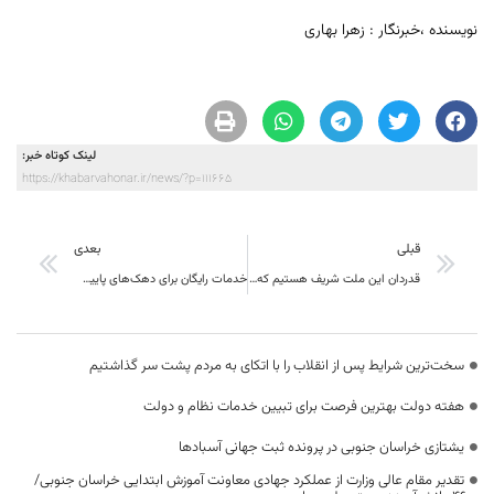
نویسنده ،خبرنگار : زهرا بهاری
لینک کوتاه خبر:
https://khabarvahonar.ir/news/?p=111665
قبلی
بعدی
قدردان این ملت شریف هستیم که با حضور خود مشت محکمی بر دهان یاوه گویان زدند
خدمات رایگان برای دهک‌های پایین درآمدی
سخت‌ترین شرایط پس از انقلاب را با اتکای به مردم پشت سر گذاشتیم
هفته دولت بهترین فرصت برای تبیین خدمات نظام و دولت
یشتازی خراسان جنوبی در پرونده ثبت جهانی آسبادها
تقدیر مقام عالی وزارت از عملکرد جهادی معاونت آموزش ابتدایی خراسان جنوبی/