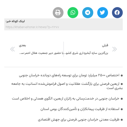
لینک کوتاه خبر:
https://khabarvahonar.ir/news/?p=21277
قبلی
بعدی
بزرگترین سازه آبخیزداری شرق کشور افتتاح شد
با حضور دبیر جمعیت هلال احمر:ساختمان اداری جمعیت هلال احمر سرایان افتتاح شد
اختصاص 2500 میلیارد تومان برای توسعه راه‌های دوبانده خراسان جنوبی
اربعین فرصتی برای بازگشت عقلانیت و اصول فراموش‌شده انسانیت به جامعه
بشری است
خراسان جنوبی در خدمت‌رسانی به زائران اربعین، الگوی همدلی و اخلاص است
استفاده از ظرفیت پیمانکاران و تأمین‌کنندگان بومی استان
ظرفیت معدنی خراسان جنوبی فرصتی برای جهش اقتصادی