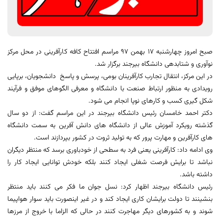
صبح امروز چهارشنبه 17 بهمن 97 مراسم افتتاح کافه کارآفرینی در محل مرکز
نوآوری و شتابدهی دانشگاه بیرجند برگزار شد.
در این مرکز، انتقال تجارب کارآفرینان بومی، پرسش و پاسخ دانشجویان، برپایی
رویدادی به منظور ارتباط صنعت با دانشگاه و معرفی الگوهای موفق و فرآیند
شکل گیری کسب و کارهای نوپا انجام می شود.
دکتر احمد خامسان رئیس دانشگاه بیرجند در این مراسم گفت: از دو سال
گذشته رویکرد آموزش عالی از دانشگاه های دانش آفرین به سمت دانشگاه
های کارآفرین و مهارت پرور که به تولید ثروت در کشور بپردازند است.
وی ادامه داد: کارآفرینی یعنی فرد به سطحی از خودباوری برسد که منتظر دیگران
نباشد تا برایش فرصت شغلی ایجاد کنند بلکه خودش توانایی ایجاد کار را
داشته باشد.
رئیس دانشگاه بیرجند اظهار کرد: نسل جوان ما فکر می کنند باید منتظر
بنشینند تا دولت برایشان کاری ایجاد کند و در غیر اینصورت باید سوار هواپیما
شوند و به کشورهای دیگر مهاجرت کنند در حالی که الزاما با خروج از مرزها