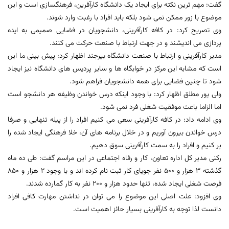
گفت: مهم ترین نکته برای ایجاد یک دانشگاه کارآفرین، فرهنگسازی است و این
موضوع با زور ممکن نمی شود بلکه باید افراد با رغبت وارد شوند.
وی تصریح کرد: در کافه کارآفرینی، دانشجویان در فضایی صمیمی به ایده
پردازی می اندیشند و در جهت ارتباط با صنعت حرکت می کنند.
مدیر کارآفرینی و ارتباط با صنعت دانشگاه بیرجند اظهار کرد: پیش بینی ما این
است که مشابه این مرکز در خوابگاه ها و سایر پردیس های دانشگاه نیز ایجاد
شود تا چنین فضایی برای همه دانشجویان فراهم شود.
ولی پور مطلق اظهار کرد: با وجود اینکه درس خواندن وظیفه هر دانشجو است
اما الزاما باعث موفقیت شغلی فرد نمی شود.
وی ادامه داد: در کافه کارآفرینی سعی می کنیم افراد را از پیله تنهایی و صرفا
درس خواندن بیرون آوریم و در خلال برنامه های آن، خلا فرهنگی ایجاد شده را
پر کنیم و افراد را به سمت کارآفرینی سوق دهیم.
رکنی مدیر کل اداره تعاون، کار و رفاه اجتماعی در این مراسم گفت: طی ده ماه
گذشته 3 هزار و 500 نفر جویای کار ثبت نام کرده اند و با وجود 2 هزار و 850
فرصت شغلی ایجاد شده، تنها حدود هزار و 200 نفر به کار گمارده شدند.
وی افزود: علت اصلی این موضوع را می توان در نداشتن مهارت کافی افراد
دانست لذا توجه به کارآفرینی بسیار حائز اهمیت است.