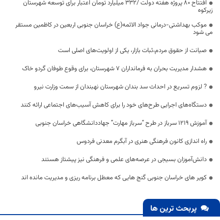
افتتاح ۸۰ پروژه هفته دولت /۳۳۲ میلیارد تومان اعتبار برای توسعه شهرستان
زیرکوه
موکب بهداشتی-درمانی جواد الائمه(ع) خراسان جنوبی اربعین در کاظمین مستقر
می شود
صیانت از حقوق مردم،ثبات بازار، یکی از اولویت‌های اصلی است
هشدار مدیریت بحران به فرمانداران 7 شهرستان‌، برای وقوع طوفان گردو خاک
? لزوم تسریع در احداث سد بندان شهرستان نهبندان از سمت وزارت نیرو
دستگاه‌های اجرایی طرح‌های خود را برای کاهش آسیب‌های اجتماعی ارائه کنند
آموزش ۱۲۱۹ سرباز در طرح “سرباز مهارت” جهاددانشگاهی خراسان جنوبی
راه اندازی کانون فرهنگی هنری در آبگرم معدنی فردوس
دانش‌آموزان بسیجی در عرصه‌های علمی و فرهنگی نیز پیشتاز هستند
کویر های خراسان جنوبی گنج هایی که معطل برنامه ریزی و مدیریت مانده اند
پربحث ترین ها