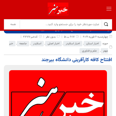
برگ نخست
نوشته‌ها
افتتاح کافه کارآفرینی دانشگاه بیرجند
چهارشنبه 6 فوریه 2019
6:17 ب.ظ
بدون نظر
کدخبر:21277
حوزه:
اخبار استان
,
اخبار اسلایدر
,
اخبار اصلی
,
اسلایدر
,
جامعه
,
خبر
مهم
,
علم و فناوری
افتتاح کافه کارآفرینی دانشگاه بیرجند