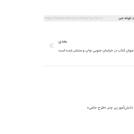
 کوتاه خبر:
https://khabarvahonar.ir/news/?p=45668
بعدی