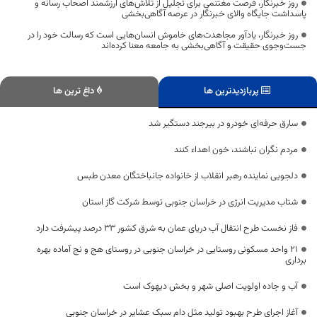
روز خبرنگار، فرصت مغتنمی برای تجلیل از تلاش‌های ارزشمند اصحاب رسانه و
پاسداشت جایگاه والای خبرنگار در عرصه آگاهی‌بخشی
روز خبرنگار، یادآور مجاهدت‌های خاموش انسان‌هایی است که رسالت خود را در
جست‌وجوی حقیقت و آگاهی‌بخشی به جامعه معنا کرده‌اند
پربازدیدترین ها
داغ ترین ها
سارق حرفه‌ای خودرو در بیرجند دستگیر شد
مردم نگران نباشند، خون اهداء کنند
دلجویی نماینده رهبر انقلاب از خانواده جانباختگان معدن طبس
شتاب مدیریت انرژی در خراسان جنوبی توسط شرکت گاز استان
فاز نخست طرح انتقال آب دریای عمان به شرق کشور ۳۳ درصد پیشرفت دارد
21 واحد مسکونی روستایی در خراسان جنوبی در روستای هج و نج آماده بهره
برداری
آب و جاده اولویت اصلی شهر و بخش دیهوک است
آغاز اجرای طرح بهبود تولید مثل دام سبک عشایر در خراسان جنوبی