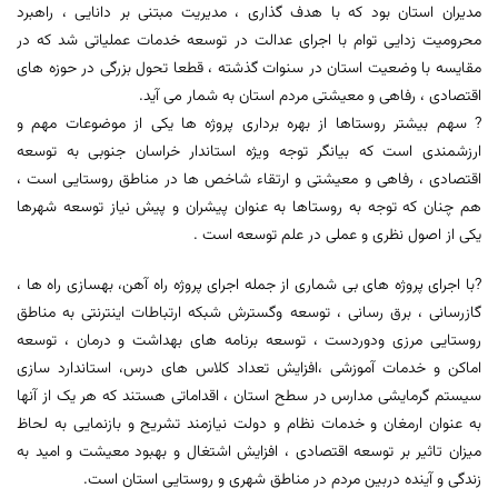
مدیران استان بود که با هدف گذاری ، مدیریت مبتنی بر دانایی ، راهبرد
محرومیت زدایی توام با اجرای عدالت در توسعه خدمات عملیاتی شد که در
مقایسه با وضعیت استان در سنوات گذشته ، قطعا تحول بزرگی در حوزه های
اقتصادی ، رفاهی و‌ معیشتی مردم استان به شمار می آید.
? سهم‌ بیشتر روستاها از بهره برداری پروژه ها یکی از موضوعات مهم و
ارزشمندی است که بیانگر توجه ویژه استاندار خراسان جنوبی به توسعه
اقتصادی ، رفاهی و معیشتی و ارتقاء شاخص ها در مناطق روستایی است ،
هم چنان که توجه به روستاها به عنوان پیشران و پیش نیاز توسعه شهرها
یکی از اصول نظری و عملی در علم توسعه است .
?با اجرای پروژه های بی شماری از جمله اجرای پروژه راه آهن، بهسازی راه ها ،
گازرسانی ، برق رسانی ، توسعه وگسترش شبکه ارتباطات اینترنتی به مناطق
روستایی مرزی و‌دوردست ، توسعه برنامه های بهداشت و درمان ، توسعه
اماکن و خدمات آموزشی ،افزایش تعداد کلاس های درس، استاندارد سازی
سیستم گرمایشی مدارس در سطح استان ، اقداماتی هستند که هر یک از آنها
به عنوان ارمغان و خدمات نظام و دولت نیازمند تشریح و بازنمایی به لحاظ
میزان تاثیر بر توسعه اقتصادی ، افزایش اشتغال و بهبود معیشت و امید به
زندگی و آینده دربین مردم در مناطق شهری و روستایی استان است.