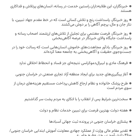
خبرنگاران، این طلایه‌داران راستین خدمت در رسانه، انسان‌های پرتلاش و فداکاری
هستند
روز خبرنگار، پاسداشت رنج و تلاش کسانی است که در خط مقدم جهاد تبیین، با
نثار جان و مال، پرچم آگاهی را بر دوش می‌کشند
روز خبرنگار، فرصت مغتنمی برای تجلیل از تلاش‌های ارزشمند اصحاب رسانه و
پاسداشت جایگاه والای خبرنگار در عرصه آگاهی‌بخشی
روز خبرنگار، یادآور مجاهدت‌های خاموش انسان‌هایی است که رسالت خود را در
جست‌وجوی حقیقت و آگاهی‌بخشی به جامعه معنا کرده‌اند
فرهنگ مادی و لیبرال‌دموکراسی نتیجه‌ای جز فساد و انحطاط اخلاقی ندارد
آغاز پیگیری‌های جدید برای ایجاد منطقه آزاد تجاری صنعتی در خراسان جنوبی
طرح پزشک خانواده و نظام ارجاع کاهش پرداخت مستقیم هزینه‌های درمان از
سوی مردم است
سخت‌ترین شرایط پس از انقلاب را با اتکای به مردم پشت سر گذاشتیم
هفته دولت بهترین فرصت برای تبیین خدمات نظام و دولت
یشتازی خراسان جنوبی در پرونده ثبت جهانی آسبادها
تقدیر مقام عالی وزارت از عملکرد جهادی معاونت آموزش ابتدایی خراسان جنوبی/
۴۶۰۰ دانش‌آموز زیر چتر «طرح حامی»