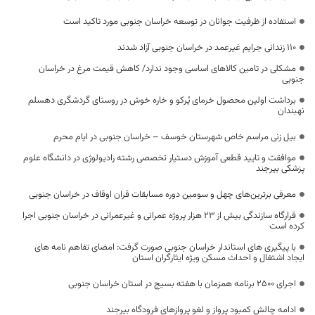
استفاده از ظرفیت جوانان در توسعه خراسان جنوبی مورد تاکید است
۱۱۰ زندانی جرایم غیرعمد در خراسان جنوبی آزاد شدند
مشکلی در تامین کالاهای اساسی وجود ندارد/ کاهش قیمت مرغ در خراسان
جنوبی
برداشت اولین محصول خرمای پُرکو و خاره خوش در روستای گردشگری دهسلم
نهبندان
بیل زنی مراسم خاص شهرستان خوسف – خراسان جنوبی در ایام محرم
موافقت و تایید قطعی آموزش دستیار تخصصی رشته رادیولوژی در دانشگاه علوم
پزشکی بیرجند
معرفی برترین‌های چهل و سومین دوره مسابقات قران اوقاف در خراسان جنوبی
قرارگاه سازندگی بیش از 23 هزار پروژه عمرانی و غیرعمرانی در خراسان جنوبی اجرا
کرده است
با پیگیری های استاندار خراسان جنوبی صورت گرفت: امضای تفاهم نامه های
ایجاد اشتغال و احداث مسکن ویژه ایثارگران استان
اجرای ۲۵۰۰ برنامه همزمان با هفته بسیج در استان خراسان جنوبی
ادامه چالش کمبود پرواز و لغو پروازهای فرودگاه بیرجند