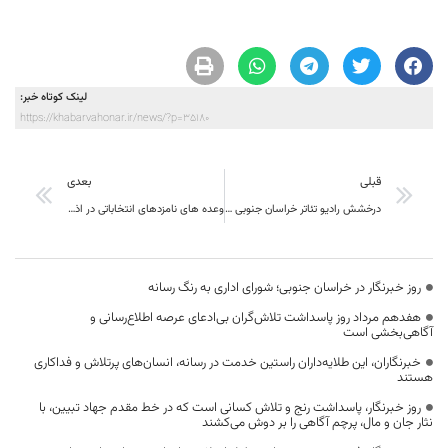
لینک کوتاه خبر:
https://khabarvahonar.ir/news/?p=35180
قبلی
بعدی
درخشش رادیو تئاتر خراسان جنوبی در جشنواره فجر
وعده های نامزدهای انتخاباتی در اذهان مردم ثبت می شود
روز خبرنگار در خراسان جنوبی؛ شورای اداری به رنگ رسانه
هفدهم مرداد روز پاسداشت تلاش‌گران بی‌ادعای عرصه اطلاع‌رسانی و
آگاهی‌بخشی است
خبرنگاران، این طلایه‌داران راستین خدمت در رسانه، انسان‌های پرتلاش و فداکاری
هستند
روز خبرنگار، پاسداشت رنج و تلاش کسانی است که در خط مقدم جهاد تبیین، با
نثار جان و مال، پرچم آگاهی را بر دوش می‌کشند