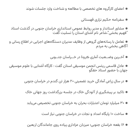
اعضای کارگروه های تخصصی با مطالعه و شناخت وارد جلسات شوند
سفرنامه حکیم نزاری قهستانی
مشاور استاندار و مدیر روابط عمومی استانداری خراسان جنوبی در گذشت استاد
“فهیم بخشی”،شاعر نام آشنای استان را تسلیت گفت
تعامل با رسانه‌های گروهی از وظایف مدیران دستگاه‌های اجرایی در اطلاع رسانی و
آگاهی بخشی به مردم
آخـرین وضــعیت آماری ڪرونا در خــراسان جنــوبی
عادل قاسمی ریئس انجمن موسیقی استان گفت : کارگاه آشنایی با علوم موسیقی
جهان با حضور استاد حقگو
در سال زراعی آمادگی خرید تضمینی ۲۰ هزار تن گندم در خراسان جنوبی
تاکید بر پیشگیری از آلودگی خاک در جلسه بزرگداشت روز جهانی خاک
۳۰ میلیارد تومان اعتبارات بحران به خراسان جنوبی تخصیص می‌یابد
ساخت ۱۰ پایگاه امداد و نجات در خراسان جنوبی نیاز است
16 بقعه خراسان جنوبی؛ میزبان عزاداری پیاده روی جاماندگان اربعین