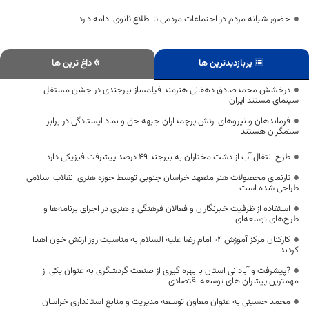
حضور شبانه مردم در اجتماعات مردمی تا اطلاع ثانوی ادامه دارد
پربازدیدترین ها
داغ ترین ها
درخشش محمدصادق دهقانی هنرمند فیلمساز بیرجندی در جشن مستقل
سینمای مستند ایران
فرماندهان و نیروهای ارتش پرچمداران جبهه حق و نماد ایستادگی در برابر
ستمگران هستند
طرح انتقال آب از دشت مختاران به بیرجند ۴۹ درصد پیشرفت فیزیکی دارد
تارنمای محصولات هنر متعهد خراسان جنوبی توسط حوزه هنری انقلاب اسلامی
طراحی شده است
استفاده از ظرفیت خبرنگاران و فعالان فرهنگی و هنری در اجرای برنامه‌ها و
طرح‌های توسعه‌ای
کارکنان مرکز آموزش ۰۴ امام رضا علیه السلام به مناسبت روز ارتش خون اهدا
کردند
?پیشرفت و آبادانی استان با بهره گیری از صنعت گردشگری به عنوان یکی از
مهمترین پیشران های توسعه اقتصادی
محمد حسینی به عنوان معاون توسعه مدیریت و منابع استانداری خراسان