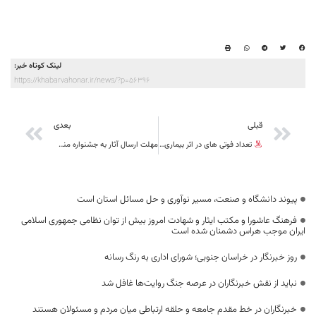
لینک کوتاه خبر:
https://khabarvahonar.ir/news/?p=56396
قبلی
بعدی
تعداد فوتی های در اثر بیماری کرونا به 801 مورد در خراسان جنوبی رسید
مهلت ارسال آثار به جشنواره منطقه‌ای مطبوعات شرق کشور تمدید شد
پیوند دانشگاه و صنعت، مسیر نوآوری و حل مسائل استان است
فرهنگ عاشورا و مکتب ایثار و شهادت امروز بیش از توان نظامی جمهوری اسلامی
ایران موجب هراس دشمنان شده است
روز خبرنگار در خراسان جنوبی؛ شورای اداری به رنگ رسانه
نباید از نقش خبرنگاران در عرصه جنگ روایت‌ها غافل شد
خبرنگاران در خط مقدم جامعه و حلقه ارتباطی میان مردم و مسئولان هستند