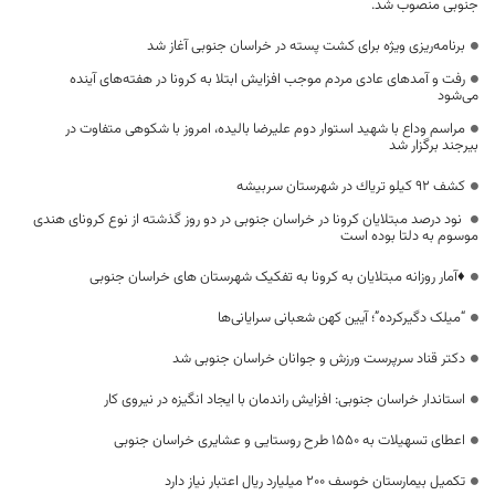
جنوبی منصوب شد.
برنامه‌ریزی ویژه برای کشت پسته در خراسان جنوبی آغاز شد
رفت و آمدهای عادی مردم موجب افزایش ابتلا به کرونا در هفته‌های آینده
می‌شود
مراسم وداع با شهید استوار دوم علیرضا بالیده، امروز با شکوهی متفاوت در
بیرجند برگزار شد
کشف 92 کیلو ترياك در شهرستان سربیشه
نود درصد مبتلایان کرونا در خراسان جنوبی در دو روز گذشته از نوع کرونای هندی
موسوم به دلتا بوده است
♦️آمار روزانه مبتلایان به کرونا به تفکیک شهرستان های خراسان جنوبی
“میلک دگیرکرده”؛ آیین کهن شعبانی سرایانی‌ها
دکتر قناد سرپرست ورزش و جوانان خراسان جنوبی شد
استاندار خراسان جنوبی: افزایش راندمان با ایجاد انگیزه در نیروی کار
اعطای تسهیلات به ۱۵۵۰ طرح روستایی و عشایری خراسان جنوبی
تکمیل بیمارستان خوسف ۲۰۰ میلیارد ریال اعتبار نیاز دارد