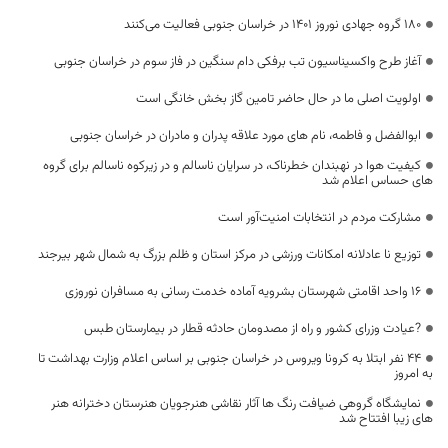
۱۸۰ گروه جهادی نوروز ۱۴۰۱ در خراسان جنوبی فعالیت می‌کنند
آغاز طرح واکسیناسیون تب برفکی دام سنگین در فاز سوم در خراسان جنوبی
اولویت اصلی ما در حال حاضر تامین گاز بخش خانگی است‌
ابوالفضل و فاطمه، نام های مورد علاقه پدران و مادران در خراسان جنوبی
کیفیت هوا در نهبندان خطرناک، در سرایان ناسالم و در زیرکوه ناسالم برای گروه
های حساس اعلام شد
مشارکت مردم در انتخابات امنیت‌آور است
توزیع نا عادلانه امکانات ورزشی در مرکز استان و ظلم بزرگ به شمال شهر بیرجند
16 واحد اقامتی شهرستان بشرویه آماده خدمت رسانی به مسافران نوروزی
?عیادت وزرای کشور و راه از مصدومان حادثه قطار در بیمارستان طبس
44 نفر ابتلا به کرونا ویروس در خراسان جنوبی بر اساس اعلام وزارت بهداشت تا
به امروز
نمایشگاه گروهی ضیافت رنگ ها آثار نقاشی هنرجویان هنرستان دخترانه هنر
های زیبا افتتاح شد