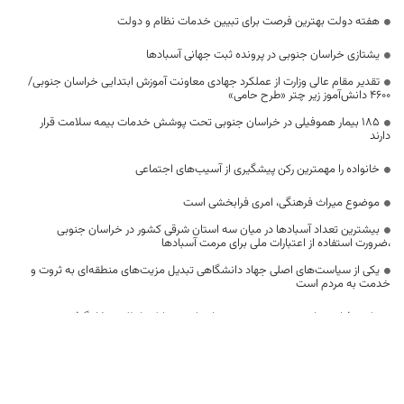
هفته دولت بهترین فرصت برای تبیین خدمات نظام و دولت
یشتازی خراسان جنوبی در پرونده ثبت جهانی آسبادها
تقدیر مقام عالی وزارت از عملکرد جهادی معاونت آموزش ابتدایی خراسان جنوبی/
۴۶۰۰ دانش‌آموز زیر چتر «طرح حامی»
۱۸۵ بیمار هموفیلی در خراسان جنوبی تحت پوشش خدمات بیمه سلامت قرار
دارند
خانواده را مهمترین رکن پیشگیری از آسیب‌های اجتماعی
موضوع میراث فرهنگی، امری فرابخشی است
بیشترین تعداد آسبادها در میان سه استان شرقی کشور در خراسان جنوبی
،ضرورت استفاده از اعتبارات ملی برای مرمت آسبادها
یکی از سیاست‌های اصلی جهاد دانشگاهی تبدیل مزیت‌های منطقه‌ای به ثروت و
خدمت به مردم است
علم و فناوری باید در مسیر خدمت به انسان و مقابله با ظلم به کار گرفته شود
کنترل ملخ نیازمند همکاری فرامنطقه‌ای است
اختصاص 2500 میلیارد تومان برای توسعه راه‌های دوبانده خراسان جنوبی