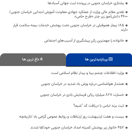
یشتازی خراسان جنوبی در پرونده ثبت جهانی آسبادها
تقدیر مقام عالی وزارت از عملکرد جهادی معاونت آموزش ابتدایی خراسان جنوبی/
۴۶۰۰ دانش‌آموز زیر چتر «طرح حامی»
۱۸۵ بیمار هموفیلی در خراسان جنوبی تحت پوشش خدمات بیمه سلامت قرار
دارند
خانواده را مهمترین رکن پیشگیری از آسیب‌های اجتماعی
پربازدیدترین ها
داغ ترین ها
وزارت اطلاعات چشم بینا و بیدار نظام اسلامی است
هشدار هواشناسی درباره وزش باد شدید در خراسان جنوبی
خسارت ۸۲۸ میلیارد ریالی فرسایش بادی در خراسان جنوبی
ثبت برند لباس با دریافت کد “شیما”
بیست و هفت اردیبهشت روز ارتباطات و روابط عمومی گرامی باد /تاریخچه
۴۵۲ خانوار زیر پوشش کمیته امداد خراسان جنوبی خودکفا شدند