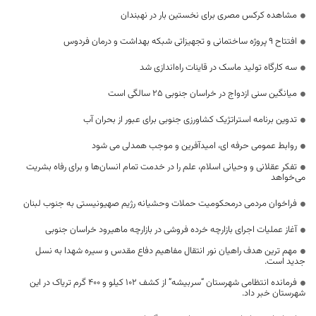
مشاهده کرکس مصری برای نخستین بار در نهبندان
افتتاح ۹ پروژه ساختمانی و تجهیزاتی شبکه بهداشت و درمان فردوس
سه کارگاه تولید ماسک در قاینات راه‌اندازی شد
میانگین سنی ازدواج در خراسان جنوبی ۲۵ سالگی است
تدوین برنامه استراتژیک کشاورزی جنوبی برای عبور از بحران آب
روابط عمومی حرفه ای، امیدآفرین و موجب همدلی می شود
تفکر عقلانی و وحیانی اسلام، علم را در خدمت تمام انسان‌ها و برای رفاه بشریت
می‌خواهد
فراخوان مردمی درمحکومیت حملات وحشیانه رژیم صهیونیستی به جنوب لبنان
آغاز عملیات اجرای بازارچه خرده فروشی در بازارچه ماهیرود خراسان جنوبی
مهم ترین هدف راهیان نور انتقال مفاهیم دفاع مقدس و سیره شهدا به نسل
جدید است.
فرمانده انتظامی شهرستان “سربیشه” از کشف 102 کیلو و 400 گرم تریاک در این
شهرستان خبر داد.