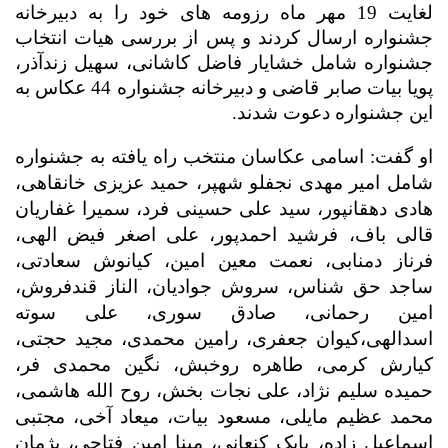
لغایت 19 مهر ماه رزومه های خود را به دبیرخانه
جشنواره ارسال کردند و پس از بررسی هیات انتخاب
جشنواره شامل خشایار فاضل کاشانی، سهیل زندآذر،
پویا بیات صابر قاضی و دبیرخانه جشنواره 44 عکاس به
این جشنواره دعوت شدند.
او گفت: اسامی عکاسان منتخب راه یافته به جشنواره
شامل امیر مهدی نجفلو شهپر، حمید عزیزی خانقاهی،
هادی دهقانپور، سید علی حسینی فرد، سمیرا غفاریان
قالی باف، فرشید احمدپور، علی اصغر فیض الهی،
فرناز دمنابی، نعمت معین امین، کیانوش سعادتی،
ساجد حق شناس، سروش جوادیان، الناز قندفروش،
امین رحمانی، صادق سوری، علی سوته
اسدالهی،کیوان جعفری، رامین محمدی، مجید حجتی،
کیارش کرمی، طاهره روخبش، نگین محمدی فر،
حمیده سلیم نژاد، علی نجات بخش، روح الله هاشمی،
محمد عظیم مایلی، مسعود بیات، میعاد آخی، مجتبی
اسماعیل زاده، بابک کنعانی، مینا امین فتاحی، پژمان