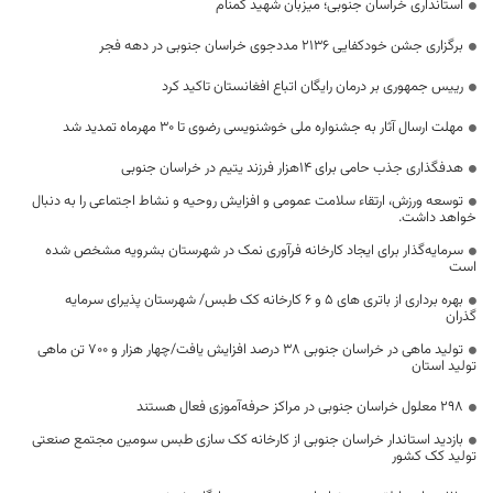
استانداری خراسان جنوبی؛ میزبان شهید گمنام
برگزاری جشن خودکفایی ۲۱۳۶ مددجوی خراسان جنوبی در دهه فجر
رییس جمهوری بر درمان رایگان اتباع افغانستان تاکید کرد
مهلت ارسال آثار به جشنواره ملی خوشنویسی رضوی تا 30 مهرماه تمدید شد
هدفگذاری جذب حامی برای ۱۴هزار فرزند یتیم در خراسان جنوبی
توسعه ورزش، ارتقاء سلامت عمومی و افزایش روحیه و نشاط اجتماعی را به دنبال
خواهد داشت.
سرمایه‌گذار برای ایجاد کارخانه فرآوری نمک در شهرستان بشرویه مشخص شده
است
بهره برداری از باتری های 5 و 6 کارخانه کک طبس/ شهرستان پذیرای سرمایه
گذران
تولید ماهی در خراسان جنوبی ۳۸ درصد افزایش یافت/چهار هزار و ۷۰۰ تن ماهی
تولید استان
۲۹۸ معلول خراسان جنوبی در مراکز حرفه‌آموزی فعال هستند
بازدید استاندار خراسان جنوبی از کارخانه کک سازی طبس سومین مجتمع صنعتی
تولید کک کشور