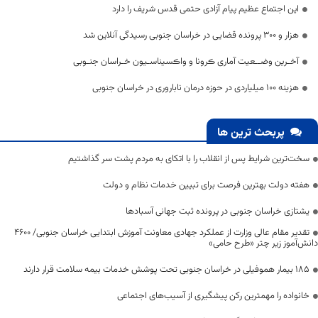
این اجتماع عظیم پیام آزادی حتمی قدس شریف را دارد
هزار و ۳۰۰ پرونده قضایی در خراسان جنوبی رسیدگی آنلاین شد
آخـرین وضــعیت آماری ڪرونا و واڪسیناسـیون خـراسان جنـوبی
هزینه ۱۰۰ میلیاردی در حوزه درمان ناباروری در خراسان جنوبی
پربحث ترین ها
سخت‌ترین شرایط پس از انقلاب را با اتکای به مردم پشت سر گذاشتیم
هفته دولت بهترین فرصت برای تبیین خدمات نظام و دولت
یشتازی خراسان جنوبی در پرونده ثبت جهانی آسبادها
تقدیر مقام عالی وزارت از عملکرد جهادی معاونت آموزش ابتدایی خراسان جنوبی/ ۴۶۰۰
دانش‌آموز زیر چتر «طرح حامی»
۱۸۵ بیمار هموفیلی در خراسان جنوبی تحت پوشش خدمات بیمه سلامت قرار دارند
خانواده را مهمترین رکن پیشگیری از آسیب‌های اجتماعی