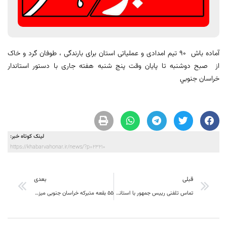
آماده باش ۹۰ تیم امدادی و عملیاتی استان برای بارندگی ، طوفان گرد و خاک
از صبح دوشنبه تا پایان وقت پنج شنبه هفته جاری با دستور استاندار
خراسان جنوبي
لینک کوتاه خبر:
https://khabarvahonar.ir/news/?p=23210
قبلی
بعدی
تماس تلفنی رییس جمهور با استاندار خراسان جنوبی و تاکید بر آمادگی کامل استان تا پایان وضعیت بحران
۵۵ بقعه متبرکه خراسان‌ جنوبی میزبان مردم در روز طبیعت