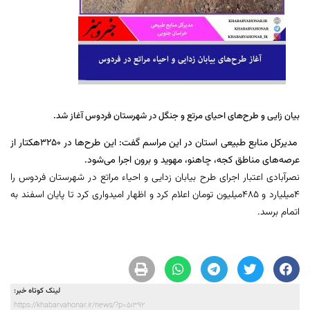
بیان زایی و طرح‌های احیای مرتع و جنگل در شهرستان فردوس آغاز شد.
مدیرکل منابع طبیعی استان در این مراسم گفت: این طرح‌ها در ۳۲۵۰هکتار از
عرصه‌های مناطق کجه، چاهنو، مهوید و برون اجرا می‌شود.
نصرآبادی اعتبار اجرای طرح بیابان زدایی و احیاء مراتع در شهرستان فردوس را
۴میلیارد و ۴۸۵میلیون تومان اعلام کرد و اظهار امیدواری کرد تا پایان اسفند به
اتمام برسد.
لینک کوتاه خبر:
https://khabarvahonar.ir/news/?p=51392