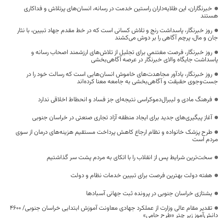
خبرنگاران، این طلایه‌داران راستین خدمت در رسانه، انسان‌های پرتلاش و فداکاری
هستند
روز خبرنگار، پاسداشت رنج و تلاش کسانی است که در خط مقدم جهاد تبیین، با نثار
جان و مال، پرچم آگاهی را بر دوش می‌کشند
روز خبرنگار، فرصت مغتنمی برای تجلیل از تلاش‌های ارزشمند اصحاب رسانه و
پاسداشت جایگاه والای خبرنگار در عرصه آگاهی‌بخشی
روز خبرنگار، یادآور مجاهدت‌های خاموش انسان‌هایی است که رسالت خود را در
جست‌وجوی حقیقت و آگاهی‌بخشی به جامعه معنا کرده‌اند
فرهنگ مادی و لیبرال‌دموکراسی نتیجه‌ای جز فساد و انحطاط اخلاقی ندارد
آغاز پیگیری‌های جدید برای ایجاد منطقه آزاد تجاری صنعتی در خراسان جنوبی
طرح پزشک خانواده و نظام ارجاع کاهش پرداخت مستقیم هزینه‌های درمان از سوی
مردم است
سخت‌ترین شرایط پس از انقلاب را با اتکای به مردم پشت سر گذاشتیم
هفته دولت بهترین فرصت برای تبیین خدمات نظام و دولت
یشتازی خراسان جنوبی در پرونده ثبت جهانی آسبادها
تقدیر مقام عالی وزارت از عملکرد جهادی معاونت آموزش ابتدایی خراسان جنوبی/ ۴۶۰۰
دانش‌آموز زیر چتر «طرح حامی»