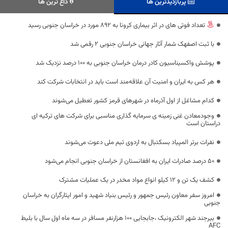
پربازدیدترین ها
داغ ترین ها
تعداد فوتی های در اثر بیماری کرونا به 892 مورد در خراسان جنوبی رسید
با ثبت اصفهک شمار آثار جهانی خراسان جنوبی ۲ رقمی شد
پوشش واکسیناسیون کادر درمان خراسان‌ جنوبی به ۱۰۰ درصد نزدیک شد
هر کس به ایران و امنیت آن علاقه‌مند است باید در انتخابات شرکت کند
کدام مشاغل از اول آذرماه در شهرهای قرمز کشور تعطیل می‌شوند
وجودمعادن غنی زمینه ی سرمایه گذاری مناسبی برای شرکت های ترکیه ای
دراستان است
نفرات برتر المپیاد بسکتبال به اردوی تیم ملی دعوت می‌شوند
۵۰ درصد صادرات ایران به افغانستان از خراسان جنوبی انجام می‌شود
کشف یک تن و 12 کیلو انواع مواد مخدر در یک عملیات مشترک
امروز سفر معاون رئیس جمهور و رئیس بنیاد شهید و امور ایثارگران به خراسان
جنوبی
بیرجند شهر الکترونیک ،جابجایی 100 هزارنفر مسافر در سه ماه اول سال با بلیط
AFC