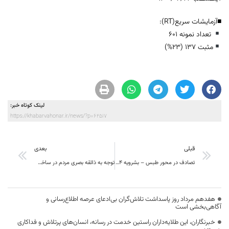
■آزمایشات سریع(RT):
تعداد نمونه 601
مثبت 137 (23%)
لینک کوتاه خبر:
https://khabarvahonar.ir/news/?p=62517
قبلی
بعدی
تصادف در محور طبس – بشرویه ۴ فوتی به همراه داشت
توجه به ذائقه بصری مردم در ساخت و سازها ضروری است
هفدهم مرداد روز پاسداشت تلاش‌گران بی‌ادعای عرصه اطلاع‌رسانی و
آگاهی‌بخشی است
خبرنگاران، این طلایه‌داران راستین خدمت در رسانه، انسان‌های پرتلاش و فداکاری