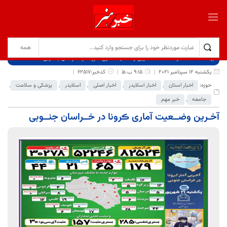
برگ نخست
نوشته‌ها
آخـرین وضــعیت آماری ڪرونا در خــراسان جنــوبی
یکشنبه 12 سپتامبر 2021
9:15 ب.ظ
کدخبر:62517
حوزه:
اخبار استان
,
اخبار اسلایدر
,
اخبار اصلی
,
اسلایدر
,
پزشکی و سلامت
,
جامعه
,
خبر مهم
آخـرین وضــعیت آماری ڪرونا در خــراسان جنــوبی