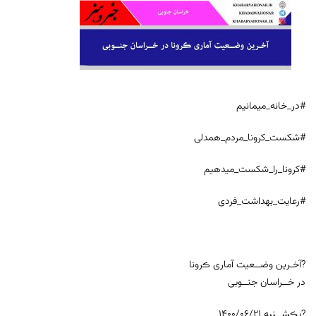
#در_خانه_میمانیم
#شکست_کرونا_مردم_همدلی
#کرونا_را_شکست_میدهیم
#رعایت_بهداشت_فردی
?آخـرین وضــعیت آماری ڪرونا
در خــراسان جنــوبی
?یڪشــنبه ۱۴۰۰/۰۶/۲۱