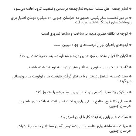
امام جمعه اهل سنت اسدیه: نمازجمعه براساس وضعیت کرونا اقامه می‌شود
در دور نخست سفر رئیس جمهور به خراسان جنوبی ۳۰ میلیارد تومان اعتبار برای
زیرساخت‌های فرهنگی اختصاص یافت
توجه به ذائقه بصری مردم در ساخت و سازها ضروری است
اردوهای راهیان نور از فرصت‌های جهاد تبیین است
اکران 12 فیلم منتخب نوزدهمین دوره جشنواره «سینماحقیقت» در بیرجند
?استاندار خراسان جنوبی: به تأثیر هنر در توسعه توجه داشته باشید
سند توسعه اشتغال نهبندان با در نظر گرفتن ظرفیت ها و اولویت ها بروزرسانی
می گردد .
بز کرکی پتانسیلی که می تواند دامپروری سربیشه را متحول کند
معرفی ۱۱۶ طرح صنایع دستی برای پرداخت تسهیلات به بانک های عامل در
خراسان جنوبی
شرکت های ژاپنی به آینده کار با ایران امیدوارند
مهلت سه ماهه برای مناسب‌سازی دسترسی آسان معلولان به محیط ادارات
خراسان جنوبی