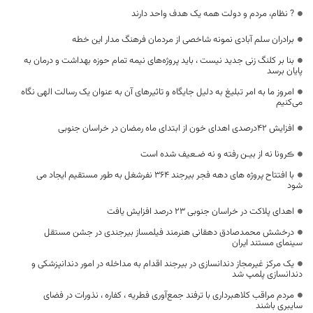
? نظام، مردم و دولت همه یک هدف واحد دارند
برادران سلم آبادی نمونه شاخصی از مردمان فرهنگ مدار این خطه
بنا بر کلنگ زنی جدید نیست ، باید پروژه‌های نیمه تمام حوزه بهداشت و درمان به
پایان برسد
امروز ما به امر تبلیغ به دلیل جایگاه و تاثیرهای آن به عنوان یک رسالت الهی نگاه
می‌کنیم
افزایش ۴۲درصدی اهدای خون از ابتدای ماه رمضان در خراسان جنوبی
ڪرونا نه از بیـن رفته و نه ضـعیف شده است
با افتتاح پروژه های دهه فجر بیرجند 364 نفرشغل به طور مستقیم ایجاد می
شود
اهدای پلاکت در خراسان جنوبی ۲۳ درصد افزایش یافت
درخشش محمدصادق دهقانی هنرمند فیلمساز بیرجندی در جشن مستقل
سینمای مستند ایران
یک مرکز غیرمجاز دندانسازی در بیرجند اقدام به مداخله در امور دندانپزشکی و
دندانسازی پلمپ شد
مردم مراقب کلاهبرداری با ترفند جمع‌آوری فطریه ، کفاره ، نذورات در فضای
سایبری باشند