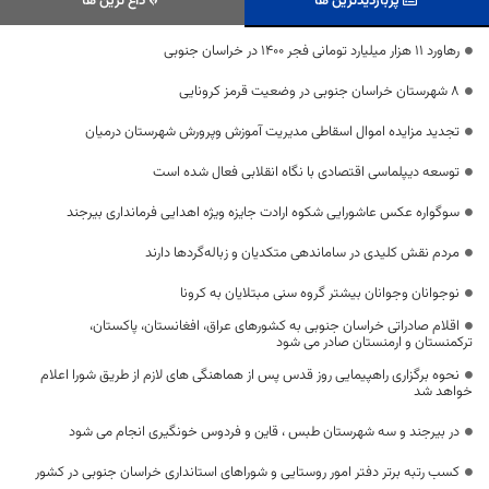
پربازدیدترین ها
داغ ترین ها
رهاورد ۱۱ هزار میلیارد تومانی فجر ۱۴۰۰ در خراسان جنوبی
۸ شهرستان خراسان جنوبی در وضعیت قرمز کرونایی
تجدید مزایده اموال اسقاطی مدیریت آموزش وپرورش شهرستان درمیان
توسعه دیپلماسی اقتصادی با نگاه انقلابی فعال شده است
سوگواره عکس عاشورایی شکوه ارادت جایزه ویژه اهدایی فرمانداری بیرجند
مردم نقش کلیدی در ساماندهی متکدیان و زباله‌گردها دارند
نوجوانان وجوانان بیشتر گروه سنی مبتلایان به کرونا
اقلام صادراتی خراسان جنوبی به کشورهای عراق، افغانستان، پاکستان،
ترکمنستان و ارمنستان صادر می شود
نحوه برگزاری راهپیمایی روز قدس پس از هماهنگی های لازم از طریق شورا اعلام
خواهد شد
در بیرجند و سه شهرستان طبس ، قاین و فردوس خونگیری انجام می شود
کسب رتبه برتر دفتر امور روستایی و شوراهای استانداری خراسان جنوبی در کشور