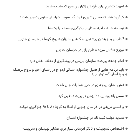
تمهیدات لازم برای افزایش زائران اربعین اندیشیده شود
کارگروه های تخصصی شورای فرهنگ عمومی خراسان جنوبی تعیین شدند
توسعه همه جانبه استان با بکارگیری همه ظرفیت ها
? طبس و نهبندان بیشترین و کمترین میزان شیوع کرونا در خراسان جنوبی
توزیع 900 تن میوه تنظیم بازار در خراسان جنوبی
امام جمعه بیرجند: سازمان بازرسی در پیشگیری از تخلف نقش دارد
باید برنامه هایی از قبیل جشنواره استانی ازدواج در راستای احیا و تروج فرهنگ
ازدواج آسان گسترش یابد
آتش نشان بیرجندی در حین عملیات جان باخت
مسیر راهپیمایی ۲۲ بهمن در بیرجند تغییر کرد
واکسنی تزریقی در خراسان جنوبی از ابتلا به کرونا 80 تا 90 جلوگیری میکند
تمدید مهلت ثبت نام در جشنواره امتنان
اختصاص تسهیلات و تانکر آبرسانی سیار برای عشایر نهبندان و سربیشه