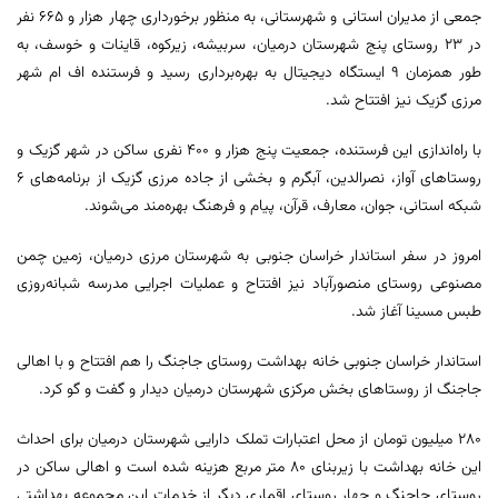
جمعی از مدیران استانی و شهرستانی، به منظور برخورداری چهار هزار و ۶۶۵ نفر
در ۲۳ روستای پنج شهرستان درمیان، سربیشه، زیرکوه، قاینات و خوسف، به
طور همزمان ۹ ایستگاه دیجیتال به بهره‌برداری رسید و فرستنده اف ام شهر
مرزی گزیک نیز افتتاح شد.
با راه‌اندازی این فرستنده، جمعیت پنج هزار و ۴۰۰ نفری ساکن در شهر گزیک و
روستاهای آواز، نصرالدین، آبگرم و بخشی از جاده مرزی گزیک از برنامه‌های ۶
شبکه استانی، جوان، معارف، قرآن، پیام و فرهنگ بهره‌مند می‌شوند.
امروز در سفر استاندار خراسان جنوبی به شهرستان مرزی درمیان، زمین چمن
مصنوعی روستای منصورآباد نیز افتتاح و عملیات اجرایی مدرسه شبانه‌روزی
طبس مسینا آغاز شد.
استاندار خراسان جنوبی خانه بهداشت روستای جاجنگ را هم افتتاح و با اهالی
جاجنگ از روستاهای بخش مرکزی شهرستان درمیان دیدار و گفت و گو کرد.
۲۸۰ میلیون تومان از محل اعتبارات تملک دارایی شهرستان درمیان برای احداث
این خانه بهداشت با زیربنای ۸۰ متر مربع هزینه شده است و اهالی ساکن در
روستای جاجنگ و چهار روستای اقماری دیگر از خدمات این مجموعه بهداشتی