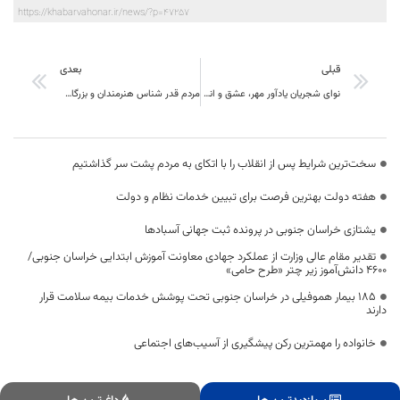
https://khabarvahonar.ir/news/?p=47257
قبلی
بعدی
نوای شجریان یادآور مهر، عشق و انسانیت است
مردم قدر شناس هنرمندان و بزرگان فرهنگی خود هستند
سخت‌ترین شرایط پس از انقلاب را با اتکای به مردم پشت سر گذاشتیم
هفته دولت بهترین فرصت برای تبیین خدمات نظام و دولت
یشتازی خراسان جنوبی در پرونده ثبت جهانی آسبادها
تقدیر مقام عالی وزارت از عملکرد جهادی معاونت آموزش ابتدایی خراسان جنوبی/
۴۶۰۰ دانش‌آموز زیر چتر «طرح حامی»
۱۸۵ بیمار هموفیلی در خراسان جنوبی تحت پوشش خدمات بیمه سلامت قرار
دارند
خانواده را مهمترین رکن پیشگیری از آسیب‌های اجتماعی