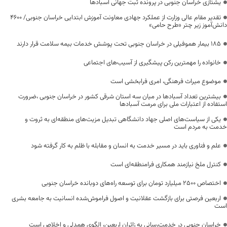
یشتازی خراسان جنوبی در پرونده ثبت جهانی آسبادها
تقدیر مقام عالی وزارت از عملکرد جهادی معاونت آموزش ابتدایی خراسان جنوبی/ ۴۶۰۰
دانش‌آموز زیر چتر «طرح حامی»
۱۸۵ بیمار هموفیلی در خراسان جنوبی تحت پوشش خدمات بیمه سلامت قرار دارند
خانواده را مهمترین رکن پیشگیری از آسیب‌های اجتماعی
موضوع میراث فرهنگی، امری فرابخشی است
بیشترین تعداد آسبادها در میان سه استان شرقی کشور در خراسان جنوبی ،ضرورت
استفاده از اعتبارات ملی برای مرمت آسبادها
یکی از سیاست‌های اصلی جهاد دانشگاهی تبدیل مزیت‌های منطقه‌ای به ثروت و
خدمت به مردم است
علم و فناوری باید در مسیر خدمت به انسان و مقابله با ظلم به کار گرفته شود
کنترل ملخ نیازمند همکاری فرامنطقه‌ای است
اختصاص 2500 میلیارد تومان برای توسعه راه‌های دوبانده خراسان جنوبی
اربعین فرصتی برای بازگشت عقلانیت و اصول فراموش‌شده انسانیت به جامعه بشری
است
خراسان جنوبی در خدمت‌رسانی به زائران اربعین، الگوی همدلی و اخلاص است