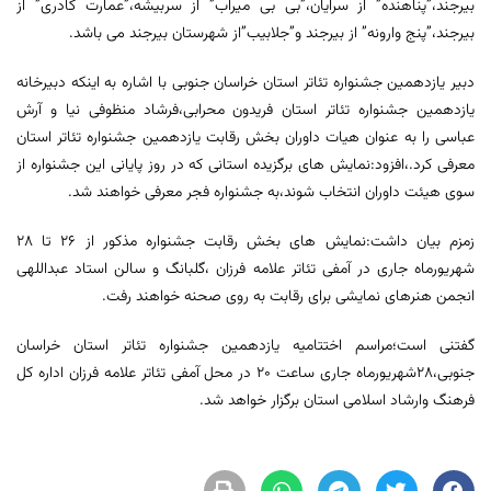
بیرجند،”پناهنده” از سرایان،”بی بی میراب” از سربیشه،”عمارت کادری” از
بیرجند،”پنج وارونه” از بیرجند و”جلابیب”از شهرستان بیرجند می باشد.
دبیر یازدهمین جشنواره تئاتر استان خراسان جنوبی با اشاره به اینکه دبیرخانه
یازدهمین جشنواره تئاتر استان فریدون محرابی،فرشاد منظوفی نیا و آرش
عباسی را به عنوان هیات داوران بخش رقابت یازدهمین جشنواره تئاتر استان
معرفی کرد.،افزود:نمایش های برگزیده استانی که در روز پایانی این جشنواره از
سوی هیئت داوران انتخاب شوند،به جشنواره فجر معرفی خواهند شد.
زمزم بیان داشت:نمایش های بخش رقابت جشنواره مذکور از ٢٦ تا ٢٨
شهریورماه جاری در آمفی تئاتر علامه فرزان ،گلبانگ و سالن استاد عبداللهی
انجمن هنرهای نمایشی برای رقابت به روی صحنه خواهند رفت.
گفتنی است؛مراسم اختتامیه یازدهمین جشنواره تئاتر استان خراسان
جنوبی،٢٨شهریورماه جاری ساعت ٢٠ در محل آمفی تئاتر علامه فرزان اداره کل
فرهنگ وارشاد اسلامی استان برگزار خواهد شد.