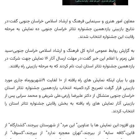
معاون امور هنری و سینمایی فرهنگ و ارشاد اسلامی خراسان جنوبی گفت:در
نتایج بازبینی یازدهمین جشنواره تئاتر خراسان جنوبی ده نمایش به مرحله
رقابت این جشنواره انتخاب شدند.
به گزارش روابط عمومی اداره کل فرهنگ و ارشاد اسلامی خراسان جنوبی؛سید
علی زمزم با اعلام این خبر گفت:در مهلت ارسال آثار ١٦ نمایش جهت شرکت در
یازدهمین جشنواره تئاتر استان ثبت نام کردند که به مرحله بازبینی راه یافتند.
وی با بیان اینکه نمایش های راه یافته از ١٠ لغایت ١٩شهریورماه جاری مورد
بازبینی قرار گرفت تصریح کرد:کمیته انتخاب یازدهمین جشنواره تئاتر استان
خراسان جنوبی متشکل از دکتر علیرضا زارعی،علی شریفی و محمد سرابی پس از
بازبینی آثار نمایش های راه یافته به بخش رقابتی جشنواره تئاتر استان را
انتخاب کردند.
وی افزود:این نمایش ها با عناوین” این مرد” از شهرستان بیرجند،”کشتارگاه” از
قاین،”کافه سایه” از بیرجند،”تهران معجزه ندارد” از بیرجند،”کسوف” از