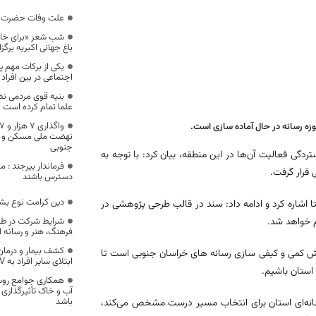
علت وفات حضرت ز
شب شعر «برای خاکی
باغ جهانی اکبریه برگز
یکی از برکات مهم پ
اجتماعی در بین افرا
بنیه قوی مردمی نظ
علما تمام کرده است
ه رسانه در حال آماده سازی است.
نهضت ملی مسکن و ق
جنوبی
تردگی فعالیت آن‌ها در این منطقه، بیان کرد: با توجه به
فرماندار بیرجند : م
قرار گرفت.
دسترس باشند
دین کرامت نوع بش
تا اشاره کرد و ادامه داد: سند در قالب طرحی پژوهشی در
شرایط شرکت در ط
م خواهد شد.
فرهنگ، هنر و رسانه 
کشف بیمار و درمان 
رش کمی و کیفی سازی رسانه های خراسان جنوبی است تا
ابتلای سایر افراد به HIV است
استان باشیم.
همکاری جوامع روس
آب و خاک تأثیرگذاری
باشد
رسانه‌ای استان برای انتخاب مسیر درست مشخص می‌کند،