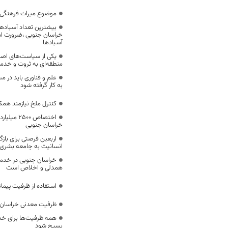
موضوع میراث فرهنگی،
بیشترین تعداد آسبادها
خراسان جنوبی ،ضرورت است
آسبادها
یکی از سیاست‌های اصل
منطقه‌ای به ثروت و خد
علم و فناوری باید در م
به کار گرفته شود
کنترل ملخ نیازمند همک
اختصاص 500
خراسان جنوبی
اربعین فرصتی برای با
انسانیت به جامعه بشری
خراسان جنوبی در خدمت‌
همدلی و اخلاص است
استفاده از ظرفیت پیمان
ظرفیت معدنی خراسان 
همه ظرفیت‌ها برای خدم
بسیج شود