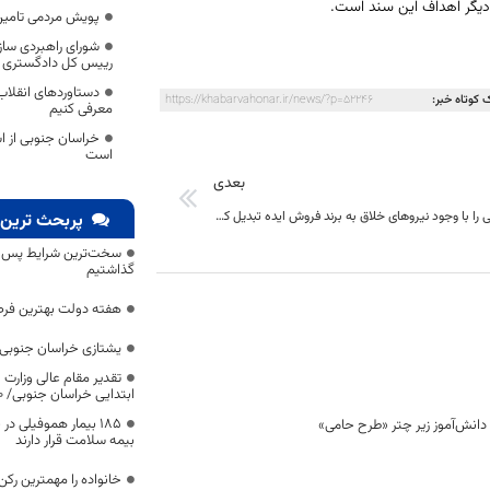
 دیگر اهداف این سند است.
پویش مردمی تامین 
شورای راهبردی سازم
رییس کل دادگستری خر
دستاوردهای انقلاب
 کوتاه خبر:
https://khabarvahonar.ir/news/?p=52246
معرفی کنیم
خراسان جنوبی از 
است
بعدی
خراسان جنوبی را با وجود نیروهای خلاق به برند فروش ایده تبدیل کنیم
پربحث ترین 
سخت‌ترین شرایط پس از 
گذاشتیم
هفته دولت بهترین فرص
یشتازی خراسان جنوبی د
تقدیر مقام عالی وزارت
ابتدایی خراسان جنوبی/ ۴۶۰۰ دانش‌آموز زیر چتر «طرح حامی»
۱۸۵ بیمار هموفیلی
بیمه سلامت قرار دارند
خانواده را مهمترین رک