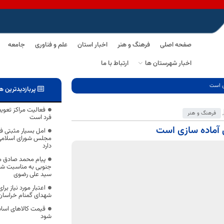
صفحه اصلی
فرهنگ و هنر
اخبار استان
علم و فناوری
جامعه
اخبار شهرستان ها
ارتباط با ما
ی است
پربازدیدترین ه
فعالیت مراکز تعوی
,
فرهنگ و هنر
فرد است
 آماده سازی است
امل بسیار مثبتی ف
مجلس شورای اسلامی 
دارد
پیام محمد صادق مع
جنوبی به مناسبت شه
سید علی رضوی
شهدای گمنام خراسا
قیمت کالاهای اساس
شود