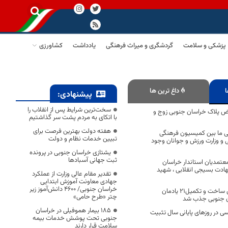
پزشکی و سلامت
گردشگری و میراث فرهنگی
یادداشت
کشاورزی
ا
داغ ترین ها
پیشنهادی:
سخت‌ترین شرایط پس از انقلاب را
ض پلاک خراسان جنوبی زوج و
با اتکای به مردم پشت سر گذاشتیم
هفته دولت بهترین فرصت برای
ی ما بین کمیسیون فرهنگی
تبیین خدمات نظام و دولت
و وزارت ورزش و جوانان وجود
یشتازی خراسان جنوبی در پرونده
ثبت جهانی آسبادها
تمدیان استاندار خراسان
ادت بسیجی انقلابی ، شهید
تقدیر مقام عالی وزارت از عملکرد
جهادی معاونت آموزش ابتدایی
خراسان جنوبی/ ۴۶۰۰ دانش‌آموز زیر
اعتبار مورد نیاز برای ساخت و تکمیل۲۱ یادمان‌
چتر «طرح حامی»
ن جنوبی جذب شد
۱۸۵ بیمار هموفیلی در خراسان
ی در روزهای پایانی سال تثبیت
جنوبی تحت پوشش خدمات بیمه
سلامت قرار دارند