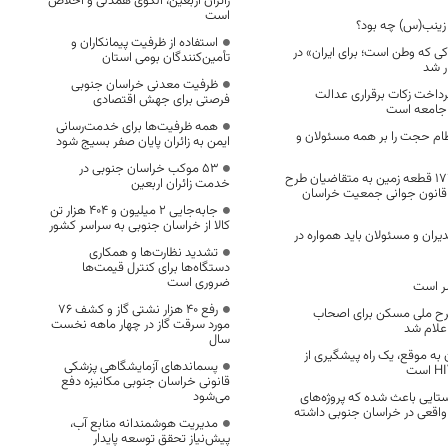
زائران اربعین، الگوی همدلی و اخلاص
است
ینب(س) چه بود؟
استفاده از ظرفیت پیمانکاران و
 که وطن است؛ برای ایران» در
تأمین‌کنندگان بومی استان
ار شد
ظرفیت معدنی خراسان جنوبی
رداخت زکات برقراری عدالت
فرصتی برای جهش اقتصادی
د جامعه است
همه ظرفیت‌ها برای خدمت‌رسانی
ام حجت را بر همه مسئولان و
ایمن به زائران پایان صفر بسیج شود
53 موکب خراسان جنوبی در
واگذاری ۷ هزار و ۱۷۷ قطعه زمین به متقاضیان طرح
خدمت زائران اربعین
انون جوانی جمعیت خراسان
جابه‌جایی 2 میلیون و 404 هزار تن
کالا از خراسان جنوبی به سراسر کشور
دیران و مسئولان باید همواره در
تشدید نظارت‌ها و همکاری
دستگاه‌ها برای کنترل قیمت‌ها
ضروری است
ر است
رفع 40 هزار نشتی گاز و کشف 76
رح ملی مسکن برای اصحاب
مورد سرقت گاز در چهار ماهه نخست
اعلام شد
سال
به موقع، یک راه پیشگیری از
پسماندهای آزمایشگاهی پزشکی
قانونی خراسان جنوبی مکانیزه دفع
می‌شود
تایی باعث شده که پروژه‌های
 واقعی در خراسان جنوبی داشته
مدیریت هوشمندانه منابع آب،
پیش‌نیاز تحقق توسعه پایدار