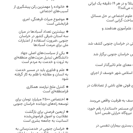
هر ۵۳ ثانیه یک مبتلا! و در هر ۱۹ دقیقه یک ایرانی
خانواده را مهمترین رکن پیشگیری از
ت می‌کند!!!
آسیب‌های اجتماعی
 علوم اجتماعی بر حل مسائل
موضوع میراث فرهنگی، امری
ر ساخت گرایی است
فرابخشی است
 علم‌آموزی هدفمند و
بیشترین تعداد آسبادها در میان
سه استان شرقی کشور در خراسان
جنوبی ،ضرورت استفاده از اعتبارات
ملی برای مرمت آسبادها
یکی از سیاست‌های اصلی جهاد
خراسان جنوبی برگزار شد
دانشگاهی تبدیل مزیت‌های منطقه‌ای
به ثروت و خدمت به مردم است
معنای عام تاثیرگذار است
علم و فناوری باید در مسیر خدمت
 اسلامی شهر خوسف از اجرای
به انسان و مقابله با ظلم به کار گرفته
شود
۱ درصدی فوتی های ناشی از تصادفات در
کنترل ملخ نیازمند همکاری
فرامنطقه‌ای است
اختصاص 2500 میلیارد تومان برای
سف به ظرفیت واقعی می‌رسد
توسعه راه‌های دوبانده خراسان جنوبی
ی مستمر «استاندار» رقم خورد:
اربعین فرصتی برای بازگشت
نیروگاه حرارتی طبس احیا
عقلانیت و اصول فراموش‌شده
انسانیت به جامعه بشری است
 درصدی بستری بیماران تنفسی در
خراسان جنوبی در خدمت‌رسانی به