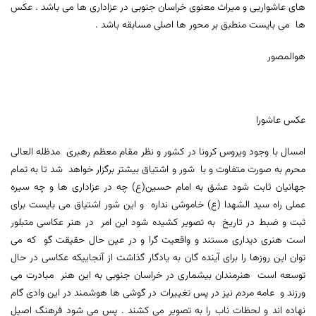
های عاشواریی و میراث معنوی خراسان جنوبی در عزاداری ها می باشد . عکس
ها می بایست منطبق بر محور ها اصلی مسابقه باشد .
هوالمصور
عکس عاشورا
امسال با وجود ویروس کرونا در کشور و نظر مقام معظم رهبری مدظله العالی
محرم به صورت متفاوت و با شور و اشتیاق بیشتر برگزار خواهد شد تا به تمام
جهانیان ثابت شود عشق به امام حسین(ع) چه در عزاداری ها و چه سیره
عملی راه سید الشهدا (ع) خاموشی نداره و این شور اشتیاق می بایست برای
ثبت و ضبط در تاریخ به تصویر کشیده شود این امر در هنر عکاسی متبلور
است هنری دیداری مستند و واقعیت گرا و در عین حال حقیقت گو که می
توان این روزها را برای آینده گان به یادگار گذاشت از آنجاییکه عکاسی در حال
توسعه است هنرمندان بیشماری در خراسان جنوبی به این هنر مبادرت می
ورزند و عامه مردم نیز در پس تغییرات در گوشی ها هوشمند در این وادی گام
نهاده اند و لحظات ناب را به تصویر می کشند . پس می شود فرهنگ اصیل