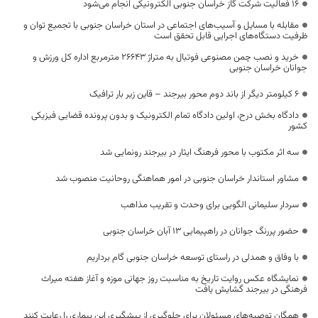
۱۶ فعالیت شرکت گاز خراسان جنوبی الکترونیکی انجام می‌شود
مقابله با مسایل و آسیب‌های اجتماعی در استان خراسان جنوبی با تجمیع توان و
ظرفیت دستگاه‌های اجرایی قابل تحقق است
خرید و نصب چمن مصنوعی فوتبال به متراژ 26643 مترمربع اداره کل ورزش و
جوانان خراسان جنوبی
۶ کیلومتر دیگر از باند دوم محور بیرجند – قاین زیر بار ترافیک
دادگاه بخش درح، اولین دادگاه تمام الکترونیک و بدون پرونده قضایی فیزیکی
کشور
سه اثر مکتوب با محور فرهنگ ایثار در بیرجند رونمایی شد
مشاور استاندار خراسان جنوبی در امور هماهنگی روحانیت منصوب شد
سردار سلیمانی الگویی برای وحدت و تقریب مذاهب
حضور پررنگ جوانان در راهپیمایی ۱۳ آبان خراسان جنوبی
با وفاق و همدلی در راستای توسعه خراسان جنوبی گام برداریم
نمایشگاه عکس روایت تاریخ به‌ مناسبت روز جهانی موزه و آغاز هفته میراث‌
فرهنگی در بیرجند گشایش یافت
همگان توصیه‌های مسئولان برای جلوگیری از پیشگیری این بیماری را رعایت کنند