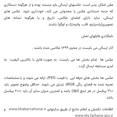
مقرر امکان پذیر است. عکس­های ارسالی باید مستند بوده و از هرگونه دستکاری
که جنبه استنادی عکس را مخدوش می کند، خودداری شود. عکس های
ارسالی، نباید دارای امضای عکاس، تاریخ و یا هرگونه نشانه های
تصویری(پاسپارتو، قاب، واترمارک و لوگو) باشند.
نامگذاری فایل­های اصلی
آثار ارسالی می بایست در محرم 1399 عکاسی شده باشند .
عکس ها تمام بخش ها می بایست به صورت فایل با بالاترین کیفیت به
ایدی مسابقه ارسال گردد .
عکس ها بخش های حرفه ایی با فرمت JPEG ارائه می شوند و با مشخصات
تعبیه شده به فضای رنگی sRGB تبدیل می شوند. حداقل وضوح تصویر باید
۳۰۰ پیکسل در هر اینچ (dpi) باشد و کمترین میزان سایز آن باید ۲۰۰۰ پیکسل
باشد
اطلاعات تکمیلی و اعلام نتایج از طریق سایتهای
www.khabarvahonar.ir
و
www.khj.farhang.gov.ir