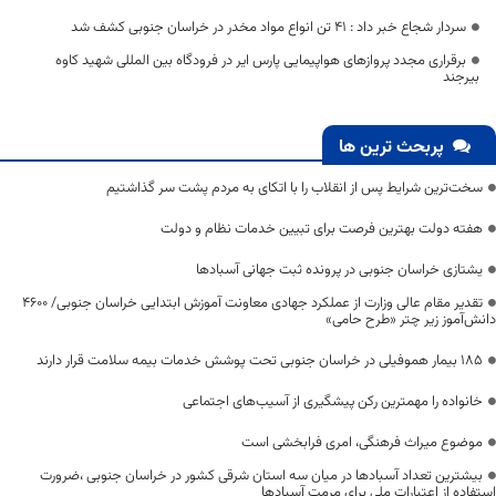
سردار شجاع خبر داد : 41 تن انواع مواد مخدر در خراسان جنوبی کشف شد
برقراری مجدد پروازهای هواپیمایی پارس ایر در فرودگاه بین المللی شهید کاوه
بیرجند
پربحث ترین ها
سخت‌ترین شرایط پس از انقلاب را با اتکای به مردم پشت سر گذاشتیم
هفته دولت بهترین فرصت برای تبیین خدمات نظام و دولت
یشتازی خراسان جنوبی در پرونده ثبت جهانی آسبادها
تقدیر مقام عالی وزارت از عملکرد جهادی معاونت آموزش ابتدایی خراسان جنوبی/ ۴۶۰۰
دانش‌آموز زیر چتر «طرح حامی»
۱۸۵ بیمار هموفیلی در خراسان جنوبی تحت پوشش خدمات بیمه سلامت قرار دارند
خانواده را مهمترین رکن پیشگیری از آسیب‌های اجتماعی
موضوع میراث فرهنگی، امری فرابخشی است
بیشترین تعداد آسبادها در میان سه استان شرقی کشور در خراسان جنوبی ،ضرورت
استفاده از اعتبارات ملی برای مرمت آسبادها