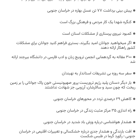
پیش بینی برداشت ۷۷ تن عسل بهاره در خراسان جنوبی
کنگره شهدا یک کار مردمی و فرهنگی بزرگ است
کمبود نیروی پرستاری از مشکلات استان است
اگر میخواهید جوانان امید بگیرند، بستری فراهم کنید جوانان برای مشکلات
کشور راهکار ارائه دهند
۳۰۰ مقاله به گردهمایی انجمن ترویج زبان و ادب فارسی در دانشگاه بیرجند ارائه
شد
سفر سه روزه بی تشریفات استاندار به نهبندان
بار دیگر دستان پلید رژیم تروریست پرور صهیونیستی خون پاک جوانانی را بر زمین
ریخت که چون سید و سالارشان، آرزویی جز شهادت نداشتند
کاهش 29 درصدی تردد در محورهای خراسان جنوبی
راه اندازی ۳۵ مرکز مثبت زندگی در خراسان جنوبی
هشدار هواشناسی درباره وزش باد شدید در خراسان جنوبی
افت بارندگی‌ و هشدار جدی درباره خشکسالی و تغییرات اقلیمی در خراسان
جنوبی ؛ رکورد گرما در طبس شکست