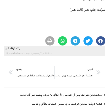
شرکت چاپ هنر (آلما هنر)
لینک کوتاه خبر:
https://khabarvahonar.ir/news/?p=45446
قبلی
بعدی
هشدار هواشناسی درباره وزش باد شدید در خراسان جنوبی
عاشورایی متفاوت عزاداری منسجم مردم شهرستان بیرجند با رعایت کامل دستورالعملهای بهداشتی در بهشت متقین
سخت‌ترین شرایط پس از انقلاب را با اتکای به مردم پشت سر گذاشتیم
هفته دولت بهترین فرصت برای تبیین خدمات نظام و دولت