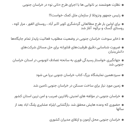
نظارت هوشمند بر نانوایی ها با اجرای طرح «نانی نو» در خراسان جنوبی
رئیس جمهور ونزوئلا از سازمان ملل کمک خواست!!!
برای اولین بار طرح مطالعاتی گردشگری کویر اکبر آباد ، روستای القور ، مزار کوه ،
روستای گسک و برکوه آغاز شد
ذخایر سوخت خراسان جنوبی در وضعیت مطلوب؛ فعالیت پایدار تمام جایگاه‌ها
ضرورت شناسایی دقیق ظرفیت‌های فناورانه برای حل مسائل شرکت‌های
دانش‌بنیان
جهانگیری خواستار رسیدگی فوری به سانحه تصادف اتوبوس در استان خراسان
جنوبی شد
سیزدهمین نمایشگاه بزرگ کتاب خراسان جنوبی برپا می شود
زمین مورد نیاز برای ساخت مسکن در خراسان جنوبی تامین شد
خراسان جنوبی در مؤلفه های امنیتی بالاترین ضریب و امن ترین استان کشور
حضوری که وعده هایش محقق شد ،بازگشایی ایلراه عشایری پلنگ اباد بعد از
سالها
خراسان جنوبی محل آزمون و ارتقای مدیران کشوری