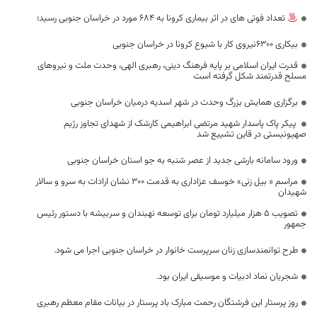
تعداد فوتی های در اثر بیماری کرونا به 684 مورد در خراسان جنوبی رسید؛
بیکاری ۶۳۰۰نیروی کار با شیوع کرونا در خراسان جنوبی
قدرت ایران اسلامی بر پایه فرهنگ دینی، رهبری الهی، وحدت ملت و نیروهای
مسلح قدرتمند شکل گرفته است
برگزاری همایش بزرگ وحدت در شهر اسدیه درمیان خراسان جنوبی
پیکر پاک پاسدار شهید مرتضی ابراهیمی کارشک از شهدای تجاوز رژیم
صهیونیستی در قاین تشییع شد
ورود سامانه بارشی جدید از عصر شنبه به جو استان خراسان جنوبی
مراسم « بیل زنی» خوسف عزاداری به قدمت 300 نشان ارادات به سرو و سالار
شهیدان
تصویب ۵ هزار میلیارد تومان برای توسعه نهبندان و سربیشه با دستور رئیس
جمهور
طرح توانمندسازی زنان سرپرست خانوار در خراسان جنوبی اجرا می شود.
شجریان نماد ادبیات و موسیقی ایران بود.
روز پرستار این فرشتگان رحمت مبارک باد پرستار در بیانات مقام معظم رهبری