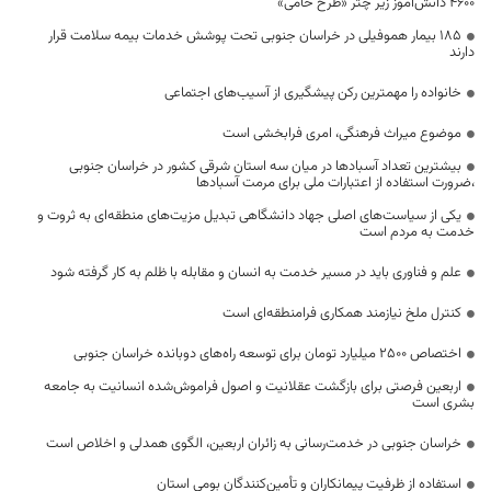
۴۶۰۰ دانش‌آموز زیر چتر «طرح حامی»
۱۸۵ بیمار هموفیلی در خراسان جنوبی تحت پوشش خدمات بیمه سلامت قرار
دارند
خانواده را مهمترین رکن پیشگیری از آسیب‌های اجتماعی
موضوع میراث فرهنگی، امری فرابخشی است
بیشترین تعداد آسبادها در میان سه استان شرقی کشور در خراسان جنوبی
،ضرورت استفاده از اعتبارات ملی برای مرمت آسبادها
یکی از سیاست‌های اصلی جهاد دانشگاهی تبدیل مزیت‌های منطقه‌ای به ثروت و
خدمت به مردم است
علم و فناوری باید در مسیر خدمت به انسان و مقابله با ظلم به کار گرفته شود
کنترل ملخ نیازمند همکاری فرامنطقه‌ای است
اختصاص 2500 میلیارد تومان برای توسعه راه‌های دوبانده خراسان جنوبی
اربعین فرصتی برای بازگشت عقلانیت و اصول فراموش‌شده انسانیت به جامعه
بشری است
خراسان جنوبی در خدمت‌رسانی به زائران اربعین، الگوی همدلی و اخلاص است
استفاده از ظرفیت پیمانکاران و تأمین‌کنندگان بومی استان