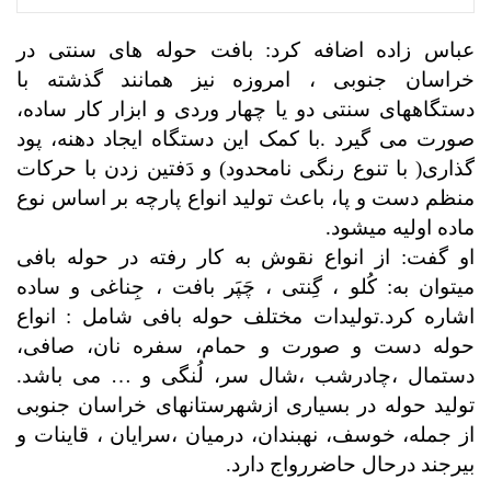
عباس زاده اضافه کرد: بافت حوله های سنتی در
خراسان جنوبی ، امروزه نیز همانند گذشته با
دستگاههای سنتی دو یا چهار وردی و ابزار کار ساده،
صورت می گیرد .با کمک این دستگاه ایجاد دهنه، پود
گذاری( با تنوع رنگی نامحدود) و دَفتین زدن با حرکات
منظم دست و پا، باعث تولید انواع پارچه بر اساس نوع
ماده اولیه میشود
.
او گفت: از انواع نقوش به کار رفته در حوله بافی
میتوان به: کُلو ، گِنتی ، چَپَر بافت ، جِناغی و ساده
اشاره کرد.تولیدات مختلف حوله بافی شامل : انواع
حوله دست و صورت و حمام، سفره نان، صافی،
دستمال ،چادرشب ،شال سر، لُنگی و … می باشد.
تولید حوله در بسیاری ازشهرستانهای خراسان جنوبی
از جمله، خوسف، نهبندان، درمیان ،سرایان ، قاینات و
بیرجند درحال حاضررواج دارد.