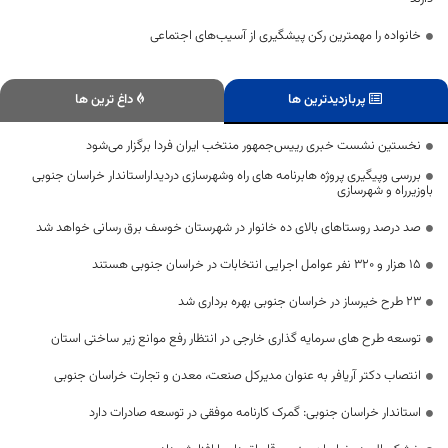
خانواده را مهمترین رکن پیشگیری از آسیب‌های اجتماعی
پربازدیدترین ها
داغ ترین ها
نخستین نشست خبری رییس‌جمهور منتخب ایران فردا برگزار می‌شود
بررسی وپیگیری پروژه هابرنامه های راه وشهرسازی دردیداراستاندار خراسان جنوبی
باوزیرراه و شهرسازی
صد درصد روستاهای بالای ده خانوار در شهرستان خوسف برق رسانی خواهد شد
۱۵ هزار و ۳۲۰ نفر عوامل اجرایی انتخابات در خراسان جنوبی هستند
23 طرح خیرساز در خراسان جنوبی بهره برداری شد
توسعه طرح های سرمایه گذاری خارجی در انتظار رفع موانع زیر ساختی استان
انتصاب دکتر آریافر به عنوان مدیرکل صنعت، معدن و تجارت خراسان جنوبی
استاندار خراسان جنوبی: گمرک کارنامه موفقی در توسعه صادرات دارد