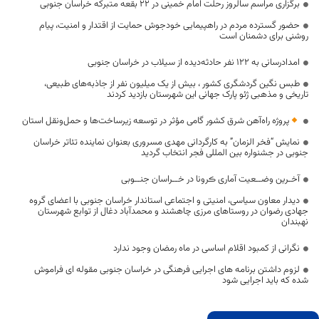
برگزاری مراسم سالروز رحلت امام خمینی در ۲۲ بقعه متبرکه خراسان جنوبی
حضور گسترده مردم در راهپیمایی خودجوش حمایت از اقتدار و امنیت، پیام
روشنی برای دشمنان است
امدادرسانی به ۱۲۲ نفر حادثه‌دیده از سیلاب در خراسان جنوبی
طبس نگین گردشگری کشور ، بیش از یک میلیون نفر از جاذبه‌های طبیعی،
تاریخی و مذهبی ژئو پارک جهانی این شهرستان بازدید کردند
پروژه راه‌آهن شرق کشور گامی مؤثر در توسعه زیرساخت‌ها و حمل‌ونقل استان
نمایش “فخر الزمان” به کارگردانی مهدی مسروری بعنوان نماینده تئاتر خراسان
جنوبی در جشنواره بین المللی فجر انتخاب گردید
آخـرین وضــعیت آماری ڪرونا در خــراسان جنــوبی
دیدار معاون سیاسی، امنیتی و اجتماعی استاندار خراسان جنوبی با اعضای گروه
جهادی رضوان در روستاهای مرزی چاهشند و محمدآباد دغال از توابع شهرستان
نهبندان
نگرانی از کمبود اقلام اساسی در ماه رمضان وجود ندارد
لزوم داشتن برنامه های اجرایی فرهنگی در خراسان جنوبی مقوله ای فراموش
شده که باید اجرایی شود