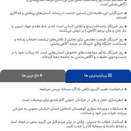
هفدهم مرداد روز پاسداشت تلاش‌گران بی‌ادعای عرصه اطلاع‌رسانی و
آگاهی‌بخشی است
خبرنگاران، این طلایه‌داران راستین خدمت در رسانه، انسان‌های پرتلاش و فداکاری
هستند
روز خبرنگار، پاسداشت رنج و تلاش کسانی است که در خط مقدم جهاد تبیین، با
نثار جان و مال، پرچم آگاهی را بر دوش می‌کشند
روز خبرنگار، فرصت مغتنمی برای تجلیل از تلاش‌های ارزشمند اصحاب رسانه و
پاسداشت جایگاه والای خبرنگار در عرصه آگاهی‌بخشی
روز خبرنگار، یادآور مجاهدت‌های خاموش انسان‌هایی است که رسالت خود را در
جست‌وجوی حقیقت و آگاهی‌بخشی به جامعه معنا کرده‌اند
پربازدیدترین ها
داغ ترین ها
درخواست تغییر کاربری اراضی پادگان بیرجند بررسی می‌شود
کیفی‌سازی حمل و نقل در خراسان جنوبی گام بلندی برای پیشرفت است
مسابقات دوچرخه سواری کوهستان انتخابی استان خراسان جنوبی به میزبانی
بیرجند نفرات برتر خود را شناخت
استاندار خطاب به مدیران : وقتی در برابر مردم قرار می گیرید سعی در ایجاد امید
و نشاط داشته و سرمایه گذار را جذب کنید.