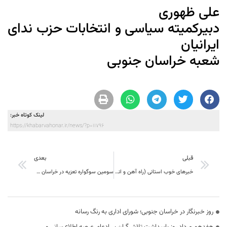
علی ظهوری
دبیرکمیته سیاسی و انتخابات حزب ندای
ایرانیان
شعبه خراسان جنوبی
لینک کوتاه خبر:
https://khabarvahonar.ir/news/?p=11796
قبلی
بعدی
خبرهای خوب استانی (راه آهن و انتقال آب) که در حاشیه‌های عده‌ای در سکوت می‌مانند
سومین سوگواره تعزیه در خراسان جنوبی برگزار می شود
روز خبرنگار در خراسان جنوبی؛ شورای اداری به رنگ رسانه