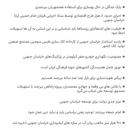
پارک جنگلی در حال بهسازی برای استفاده همشهریان بیرجندی
اجرای حدود ۸ هزار طرح اقتصادی توسط ستاد اجرایی فرمان امام خمینی (ره)
خراسان جنوبی
ظرفیت های اشتغالزای روستاها باید شناسایی و بر این اساس به آن ها تسهیلات
اعطا شود
بازدید استاندار خراسان جنوبی از کارخانه کک سازی طبس سومین مجتمع صنعتی
تولید کک کشور
ممنوعیت نگهداری خودرو صفر کیلومتر در پارکینگ‌های خراسان جنوبی
نوروز عامل همبستگی کشورهای حوزه فرهنگی ایران است
پیگیر هویت‌سازی برای بازار چند صد ساله بیرجند هستیم
با تلاش های بی وقفه و جهادی معتمدیان ،پروژه راه‌آهن بیرجند با تسهیلات
صندوق توسعه ملی شتاب می‌گیرد
عزم جدی دولت برای توسعه خراسان جنوبی
امام جمعه بیرجند: توحید یعنی براساس باید و نباید دین عمل شود
۹۰۰ هزار متر مکعب روان آب در سازه های آبخیزداری خراسان جنوبی ذخیره شد