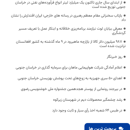
از ابتدای سال جاری تاکنون یک میلیارد لیتر انواع فرآورده‌های نفتی در خراسان
جنوبی توزیع شده است
بازتاب سخنرانی مقام معظم رهبری در رسانه های خارجی؛ ایران اقتدارش را نشان
داد
معرفی بیابان لوت نیازمند برنامه‌ریزی خلاقانه و ابتکار عمل با تعریف مسیر
گردشگری
۹۸۷ میلیون دلار کالا از بازارچه ماهیرود در ۹ ماه گذشته به کشور افغانستان
ترانزیت شده است
روز خبرنگار
اعلام آمادگی شرکت هواپیمایی ماهان برای سرمایه گذاری در خراسان جنوبی
اهدای 50 سری جهیزیه به زوج‌های تحت پوشش بهزیستی خراسان جنوبی
در بیرجند رونمایی از پوستر هجدهمین جشنواره ملی خوشنویسی رضوی
رشد چشمگیر محصولات دیم در شهرستان زیرکوه
در طبس ۶۴ شعبه اخذ رأی سیار و ثابت وجود دارد
پربحث ترین ها