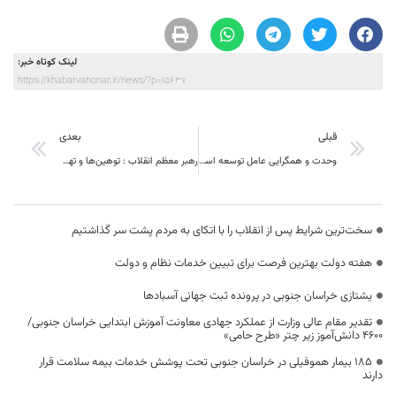
لینک کوتاه خبر:
https://khabarvahonar.ir/news/?p=15637
قبلی
بعدی
وحدت و همگرایی عامل توسعه استان
️رهبر معظم انقلاب : توهین‌ها و تهمت‌ها در فضای مجازی گناه کبیره است باید روح وحدت را حفظ کرد
سخت‌ترین شرایط پس از انقلاب را با اتکای به مردم پشت سر گذاشتیم
هفته دولت بهترین فرصت برای تبیین خدمات نظام و دولت
یشتازی خراسان جنوبی در پرونده ثبت جهانی آسبادها
تقدیر مقام عالی وزارت از عملکرد جهادی معاونت آموزش ابتدایی خراسان جنوبی/
۴۶۰۰ دانش‌آموز زیر چتر «طرح حامی»
۱۸۵ بیمار هموفیلی در خراسان جنوبی تحت پوشش خدمات بیمه سلامت قرار
دارند