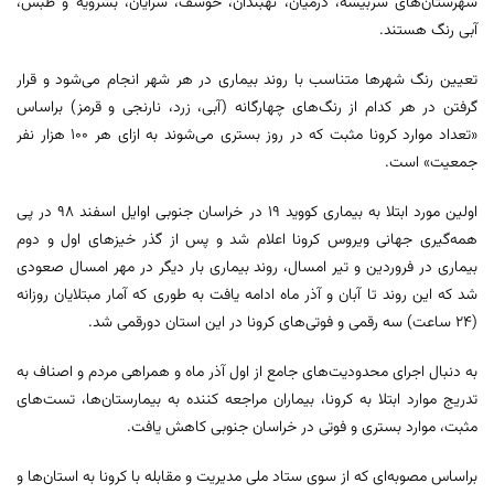
شهرستان‌های سربیشه، درمیان، نهبندان، خوسف، سرایان، بشرویه و طبس،
آبی رنگ هستند.
تعیین رنگ شهرها متناسب با روند بیماری در هر شهر انجام می‌شود و قرار
گرفتن در هر کدام از رنگ‌های چهارگانه (آبی، زرد، نارنجی و قرمز) براساس
«تعداد موارد کرونا مثبت که در روز بستری می‌شوند به ازای هر ۱۰۰ هزار نفر
جمعیت» است.
اولین مورد ابتلا به بیماری کووید ۱۹ در خراسان جنوبی اوایل اسفند ۹۸ در پی
همه‌گیری جهانی ویروس کرونا اعلام شد و پس از گذر خیزهای اول و دوم
بیماری در فروردین و تیر امسال، روند بیماری بار دیگر در مهر امسال صعودی
شد که این روند تا آبان و آذر ماه ادامه یافت به طوری که آمار مبتلایان روزانه
(۲۴ ساعت) سه رقمی و فوتی‌های کرونا در این استان دورقمی شد.
به دنبال اجرای محدودیت‌های جامع از اول آذر ماه و همراهی مردم و اصناف به
تدریج موارد ابتلا به کرونا، بیماران مراجعه کننده به بیمارستان‌ها، تست‌های
مثبت، موارد بستری و فوتی در خراسان جنوبی کاهش یافت.
براساس مصوبه‌ای که از سوی ستاد ملی مدیریت و مقابله با کرونا به استان‌ها و