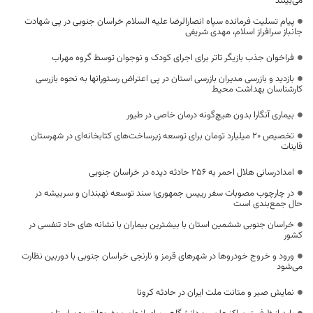
می‌بینند
پیام تسلیت فرمانده سپاه انصارالرضا علیه السلام خراسان جنوبی در پی شهادت
جانباز سرافراز اسلام، مهدی شریفی
فراخوان جذب بازیگر تاتر برای اجرای کودک و نوجوان توسط گروه مهراب
بازدید و بازرسی مدیران بازرسی استان در پی اعتراض رستورانها به نحوه بازرسی
کارشناسان بهداشت محیط
بیماری آنگارا بدون هیچ‌گونه درمان خاصی در طیور
تخصیص ۲۰ میلیارد تومان برای توسعه زیرساخت‌های کتابخانه‌ای در شهرستان
قاینات
امدادرسانی هلال احمر به ۲۵۶ حادثه دیده در خراسان جنوبی
در چارچوب مصوبات سفر رییس جمهوری؛ سند توسعه نهبندان و سربیشه در
حال جمع‌بندی است
خراسان جنوبی ششمین استان با بیشترین بیماران با نشانه های حاد تنفسی در
کشور
ورود و خروج خودروها در شهرهای قرمز و نارنجی خراسان جنوبی با دوربین نظارت
می‌شود
نمایش صبر و متانت ملت ایران در حادثه کرونا