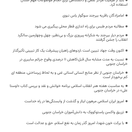
باید از ظرفیت مراکز علمی و دانشگاهی برای انجام موضوعات مهم استان
استفاده کرد.
امامزادگان باقریه بیرجند سوگوار یاس نبوی
مطالبه مردم طبس برای راه اندازی قطار محلی پیگیری می شود
مردم دیار بیرجند به شکرانه پیروزی بزرگ و بی‌نظیر، چهل وچهارمین سالگرد
انقلاب را جشن گرفتند
اکنون وقت جهاد تبیین است ،اردوهای راهیان پیشرفت یک کار تبیینی تأثیرگذار
نسبت به مدت مشابه سال قبل؛کاهش 11 درصدی وقوع جرائم سایبری در
خراسان جنوبی
خراسان جنوبی از نظر منابع انسانی استانی غنی و به لحاظ زیرساختی، منطقه ای
کم برخوردار است
به مناسبت هفته هنر انقلاب اسلامی برنامه خوانش و نقد و بررسی کتاب «اوستا
علی» در خراسان جنوبی
امروز ایران اسلامی مرهون ایثار و گذشت از وابستگی‌ها در راه خداست
تزریق واکسن پاستوکووک به دانش‌آموزان خراسان جنوبی
با برکت خون شهدا، امروز گذر زمان به نفع اسلام، حق و عدالت است