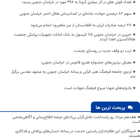
تعداد فوتی های در اثر بیماری کرونا به 498 مورد در خراسان جنوبی رسید؛
سهم ۸۲ درصدی حوادث جاده‌ای در امدادرسانی هلال احمر خراسان جنوبی
۳۸ درصد صادرات ایران به افغانستان از مرز ماهیرود انجام می‌شود
خیرین در خراسان جنوبی ۷۵ کپسول به بانک امانات تجهیزات پزشکی جمعیت
هلالاکسیژن اهدا کردند
ثبت دو وقف جدید در روستای چنشت
معرفی برترین‌های جشنواره هنری فانوس در خراسان جنوبی؛
اردوی جامعه فرهنگ، هنر، قرآنی و رسانه خراسان جنوبی به مشهد مقدس برگزار
شد
یادواره‌های شهدا مروج فرهنگ شهادت است
پربحث ترین ها
هفدهم مرداد روز پاسداشت تلاش‌گران بی‌ادعای عرصه اطلاع‌رسانی و آگاهی‌بخشی
است
خبرنگاران، این طلایه‌داران راستین خدمت در رسانه، انسان‌های پرتلاش و فداکاری
هستند