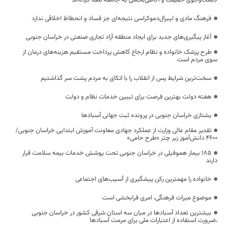
جست‌وجوی حقیقت و آگاهی‌بخشی به جامعه معنا کرده‌اند
فرهنگ مادی و لیبرال‌دموکراسی نتیجه‌ای جز فساد و انحطاط اخلاقی ندارد
آغاز پیگیری‌های جدید برای ایجاد منطقه آزاد تجاری صنعتی در خراسان جنوبی
طرح پزشک خانواده و نظام ارجاع کاهش پرداخت مستقیم هزینه‌های درمان از
سوی مردم است
سخت‌ترین شرایط پس از انقلاب را با اتکای به مردم پشت سر گذاشتیم
هفته دولت بهترین فرصت برای تبیین خدمات نظام و دولت
یشتازی خراسان جنوبی در پرونده ثبت جهانی آسبادها
تقدیر مقام عالی وزارت از عملکرد جهادی معاونت آموزش ابتدایی خراسان جنوبی/
۴۶۰۰ دانش‌آموز زیر چتر «طرح حامی»
۱۸۵ بیمار هموفیلی در خراسان جنوبی تحت پوشش خدمات بیمه سلامت قرار
دارند
خانواده را مهمترین رکن پیشگیری از آسیب‌های اجتماعی
موضوع میراث فرهنگی، امری فرابخشی است
بیشترین تعداد آسبادها در میان سه استان شرقی کشور در خراسان جنوبی
،ضرورت استفاده از اعتبارات ملی برای مرمت آسبادها