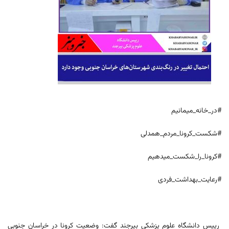
#در_خانه_میمانیم
#شکست_کرونا_مردم_همدلی
#کرونا_را_شکست_میدهیم
#رعایت_بهداشت_فردی
رییس دانشگاه علوم پزشکی بیرجند گفت: وضعیت کرونا در خراسان جنوبی